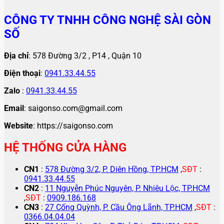
CÔNG TY TNHH CÔNG NGHỆ SÀI GÒN
SỐ
Địa chỉ
: 578 Đường 3/2 , P14 , Quận 10
Điện thoại
:
0941.33.44.55
Zalo
:
0941.33.44.55
Email
: saigonso.com@gmail.com
Website
: https://saigonso.com
HỆ THỐNG CỬA HÀNG
CN1
:
578 Đường 3/2, P. Diên Hồng, TP.HCM
,
SĐT
:
0941.33.44.55
CN2
:
11 Nguyễn Phúc Nguyên, P. Nhiêu Lộc, TP.HCM
,
SĐT
:
0909.186.168
CN3
:
27 Cống Quỳnh, P. Cầu Ông Lãnh, TP.HCM
,
SĐT
:
0366.04.04.04