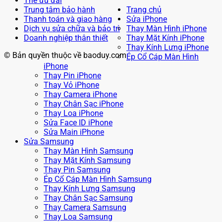
Thẻ ưu đãi
Trung tâm bảo hành
Trang chủ
Thanh toán và giao hàng
Sửa iPhone
Dịch vụ sửa chữa và bảo trì
Thay Màn Hình iPhone
Doanh nghiệp thân thiết
Thay Mặt Kính iPhone
Thay Kính Lưng iPhone
© Bản quyền thuộc về baoduy.com
Ép Cổ Cáp Màn Hình
iPhone
Thay Pin iPhone
Thay Vỏ iPhone
Thay Camera iPhone
Thay Chân Sạc iPhone
Thay Loa iPhone
Sửa Face ID iPhone
Sửa Main iPhone
Sửa Samsung
Thay Màn Hình Samsung
Thay Mặt Kính Samsung
Thay Pin Samsung
Ép Cổ Cáp Màn Hình Samsung
Thay Kính Lưng Samsung
Thay Chân Sạc Samsung
Thay Camera Samsung
Thay Loa Samsung