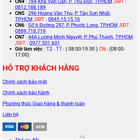
CN4
:
784 Kha Vạn Cân, P. Thủ Đức, TP.HCM
,
SĐT
:
0812.188.189
CN5
:
296 Hoàng Văn Thụ, P. Tân Sơn Nhất,
TP.HCM
,
SĐT
:
0845.15.15.16
CN6
:
Số 6 Đường 297, P. Phước Long, TP.HCM
,
SĐT
:
0889.718.719
CN7
:
44A Lương Minh Nguyệt, P. Phú Thạnh, TP.HCM
,
SĐT
:
0977.501.601
Giờ làm việc
:
T2 - T7
: ( 08:00-19:30 )
CN
: (08:00-
17:00)
HỖ TRỢ KHÁCH HÀNG
Chính sách bảo mật
Chính sách bảo hành
Phương thức Giao hàng & thanh toán
Liên hệ