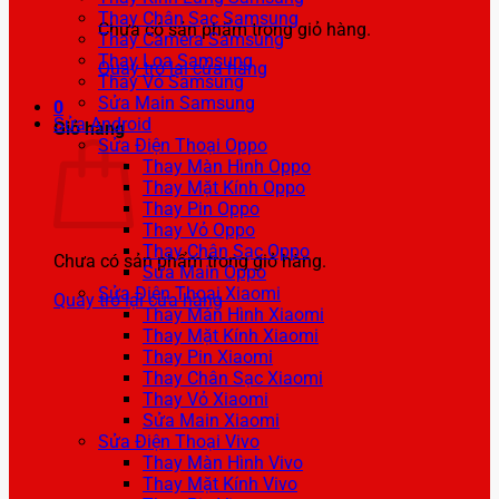
Thay Chân Sạc Samsung
Chưa có sản phẩm trong giỏ hàng.
Thay Camera Samsung
Thay Loa Samsung
Quay trở lại cửa hàng
Thay Vỏ Samsung
Sửa Main Samsung
0
Sửa Android
Giỏ hàng
Sửa Điện Thoại Oppo
Thay Màn Hình Oppo
Thay Mặt Kính Oppo
Thay Pin Oppo
Thay Vỏ Oppo
Thay Chân Sạc Oppo
Chưa có sản phẩm trong giỏ hàng.
Sửa Main Oppo
Sửa Điện Thoại Xiaomi
Quay trở lại cửa hàng
Thay Màn Hình Xiaomi
Thay Mặt Kính Xiaomi
Thay Pin Xiaomi
Thay Chân Sạc Xiaomi
Thay Vỏ Xiaomi
Sửa Main Xiaomi
Sửa Điện Thoại Vivo
Thay Màn Hình Vivo
Thay Mặt Kính Vivo