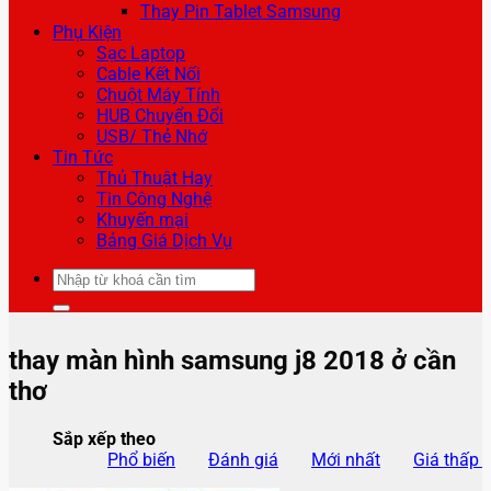
Thay Pin Tablet Samsung
Phụ Kiện
Sạc Laptop
Cable Kết Nối
Chuột Máy Tính
HUB Chuyển Đổi
USB/ Thẻ Nhớ
Tin Tức
Thủ Thuật Hay
Tin Công Nghệ
Khuyến mại
Bảng Giá Dịch Vụ
Tìm
kiếm:
thay màn hình samsung j8 2018 ở cần
thơ
Sắp xếp theo
Phổ biến
Đánh giá
Mới nhất
Giá thấp 