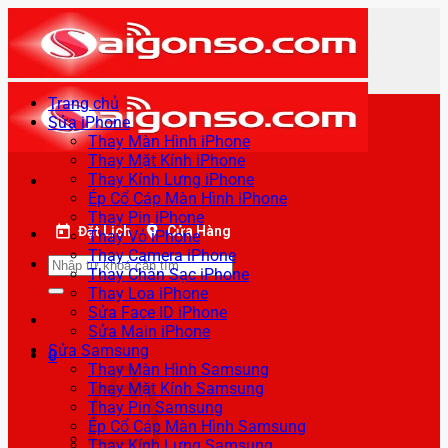
Bỏ
qua
nội
dung
Trang chủ
Sửa iPhone
Thay Màn Hình iPhone
Thay Mặt Kính iPhone
Thay Kính Lưng iPhone
Ép Cổ Cáp Màn Hình iPhone
Thay Pin iPhone
Đặt Lịch
Cửa Hàng
Thay Vỏ iPhone
Thay Camera iPhone
Tìm
Thay Chân Sạc iPhone
kiếm:
Thay Loa iPhone
Sửa Face ID iPhone
Sửa Main iPhone
Sửa Samsung
0
Thay Màn Hình Samsung
Thay Mặt Kính Samsung
Thay Pin Samsung
Ép Cổ Cáp Màn Hình Samsung
Thay Kính Lưng Samsung