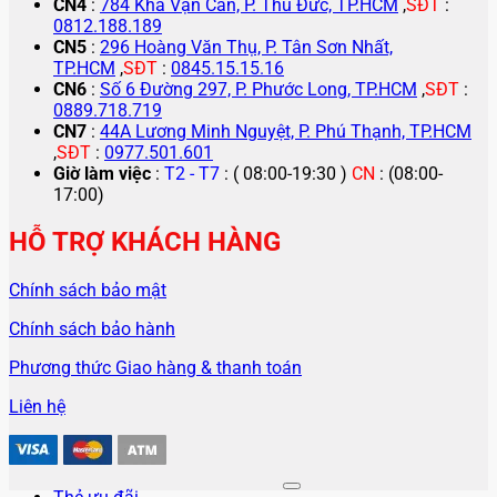
CN4
:
784 Kha Vạn Cân, P. Thủ Đức, TP.HCM
,
SĐT
:
0812.188.189
CN5
:
296 Hoàng Văn Thụ, P. Tân Sơn Nhất,
TP.HCM
,
SĐT
:
0845.15.15.16
CN6
:
Số 6 Đường 297, P. Phước Long, TP.HCM
,
SĐT
:
0889.718.719
CN7
:
44A Lương Minh Nguyệt, P. Phú Thạnh, TP.HCM
,
SĐT
:
0977.501.601
Giờ làm việc
:
T2 - T7
: ( 08:00-19:30 )
CN
: (08:00-
17:00)
HỖ TRỢ KHÁCH HÀNG
Chính sách bảo mật
Chính sách bảo hành
Phương thức Giao hàng & thanh toán
Liên hệ