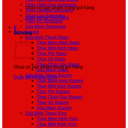
Thay Chân Sạc Samsung
Chưa có sản phẩm trong giỏ hàng.
Thay Camera Samsung
Thay Loa Samsung
Quay trở lại cửa hàng
Thay Vỏ Samsung
Sửa Main Samsung
0
Sửa Android
Giỏ hàng
Sửa Điện Thoại Oppo
Thay Màn Hình Oppo
Thay Mặt Kính Oppo
Thay Pin Oppo
Thay Vỏ Oppo
Thay Chân Sạc Oppo
Chưa có sản phẩm trong giỏ hàng.
Sửa Main Oppo
Sửa Điện Thoại Xiaomi
Quay trở lại cửa hàng
Thay Màn Hình Xiaomi
Thay Mặt Kính Xiaomi
Thay Pin Xiaomi
Thay Chân Sạc Xiaomi
Thay Vỏ Xiaomi
Sửa Main Xiaomi
Sửa Điện Thoại Vivo
Thay Màn Hình Vivo
Thay Mặt Kính Vivo