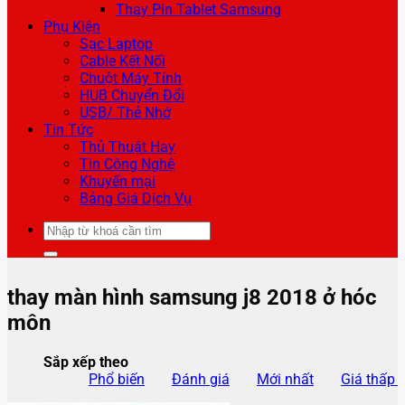
Thay Pin Tablet Samsung
Phụ Kiện
Sạc Laptop
Cable Kết Nối
Chuột Máy Tính
HUB Chuyển Đổi
USB/ Thẻ Nhớ
Tin Tức
Thủ Thuật Hay
Tin Công Nghệ
Khuyến mại
Bảng Giá Dịch Vụ
Tìm
kiếm:
thay màn hình samsung j8 2018 ở hóc
môn
Sắp xếp theo
Phổ biến
Đánh giá
Mới nhất
Giá thấp 