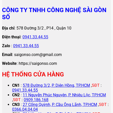
CÔNG TY TNHH CÔNG NGHỆ SÀI GÒN
SỐ
Địa chỉ
: 578 Đường 3/2 , P14 , Quận 10
Điện thoại
:
0941.33.44.55
Zalo
:
0941.33.44.55
Email
: saigonso.com@gmail.com
Website
: https://saigonso.com
HỆ THỐNG CỬA HÀNG
CN1
:
578 Đường 3/2, P. Diên Hồng, TP.HCM
,
SĐT
:
0941.33.44.55
CN2
:
11 Nguyễn Phúc Nguyên, P. Nhiêu Lộc, TP.HCM
,
SĐT
:
0909.186.168
CN3
:
27 Cống Quỳnh, P. Cầu Ông Lãnh, TP.HCM
,
SĐT
:
0366.04.04.04