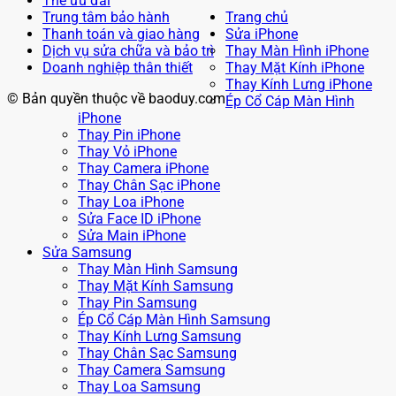
Thẻ ưu đãi
Trung tâm bảo hành
Trang chủ
Thanh toán và giao hàng
Sửa iPhone
Dịch vụ sửa chữa và bảo trì
Thay Màn Hình iPhone
Doanh nghiệp thân thiết
Thay Mặt Kính iPhone
Thay Kính Lưng iPhone
© Bản quyền thuộc về baoduy.com
Ép Cổ Cáp Màn Hình
iPhone
Thay Pin iPhone
Thay Vỏ iPhone
Thay Camera iPhone
Thay Chân Sạc iPhone
Thay Loa iPhone
Sửa Face ID iPhone
Sửa Main iPhone
Sửa Samsung
Thay Màn Hình Samsung
Thay Mặt Kính Samsung
Thay Pin Samsung
Ép Cổ Cáp Màn Hình Samsung
Thay Kính Lưng Samsung
Thay Chân Sạc Samsung
Thay Camera Samsung
Thay Loa Samsung