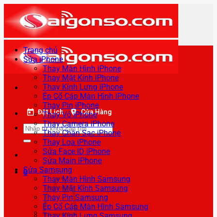
Bỏ
qua
nội
dung
Trang chủ
Sửa iPhone
Thay Màn Hình iPhone
Thay Mặt Kính iPhone
Thay Kính Lưng iPhone
Ép Cổ Cáp Màn Hình iPhone
Thay Pin iPhone
Đặt Lịch
Cửa Hàng
Thay Vỏ iPhone
Thay Camera iPhone
Tìm
Thay Chân Sạc iPhone
kiếm:
Thay Loa iPhone
Sửa Face ID iPhone
Sửa Main iPhone
Sửa Samsung
0
Thay Màn Hình Samsung
Thay Mặt Kính Samsung
Thay Pin Samsung
Ép Cổ Cáp Màn Hình Samsung
Thay Kính Lưng Samsung