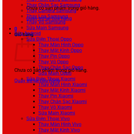
Thay Chân Sạc Samsung
Chưa có sản phẩm trong giỏ hàng.
Thay Camera Samsung
Thay Loa Samsung
Quay trở lại cửa hàng
Thay Vỏ Samsung
Sửa Main Samsung
0
Sửa Android
Giỏ hàng
Sửa Điện Thoại Oppo
Thay Màn Hình Oppo
Thay Mặt Kính Oppo
Thay Pin Oppo
Thay Vỏ Oppo
Thay Chân Sạc Oppo
Chưa có sản phẩm trong giỏ hàng.
Sửa Main Oppo
Sửa Điện Thoại Xiaomi
Quay trở lại cửa hàng
Thay Màn Hình Xiaomi
Thay Mặt Kính Xiaomi
Thay Pin Xiaomi
Thay Chân Sạc Xiaomi
Thay Vỏ Xiaomi
Sửa Main Xiaomi
Sửa Điện Thoại Vivo
Thay Màn Hình Vivo
Thay Mặt Kính Vivo