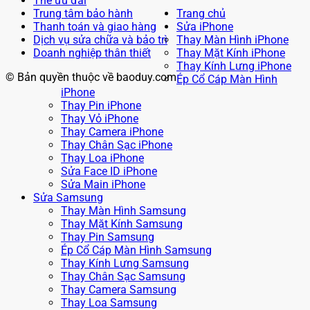
Thẻ ưu đãi
Trung tâm bảo hành
Trang chủ
Thanh toán và giao hàng
Sửa iPhone
Dịch vụ sửa chữa và bảo trì
Thay Màn Hình iPhone
Doanh nghiệp thân thiết
Thay Mặt Kính iPhone
Thay Kính Lưng iPhone
© Bản quyền thuộc về baoduy.com
Ép Cổ Cáp Màn Hình
iPhone
Thay Pin iPhone
Thay Vỏ iPhone
Thay Camera iPhone
Thay Chân Sạc iPhone
Thay Loa iPhone
Sửa Face ID iPhone
Sửa Main iPhone
Sửa Samsung
Thay Màn Hình Samsung
Thay Mặt Kính Samsung
Thay Pin Samsung
Ép Cổ Cáp Màn Hình Samsung
Thay Kính Lưng Samsung
Thay Chân Sạc Samsung
Thay Camera Samsung
Thay Loa Samsung