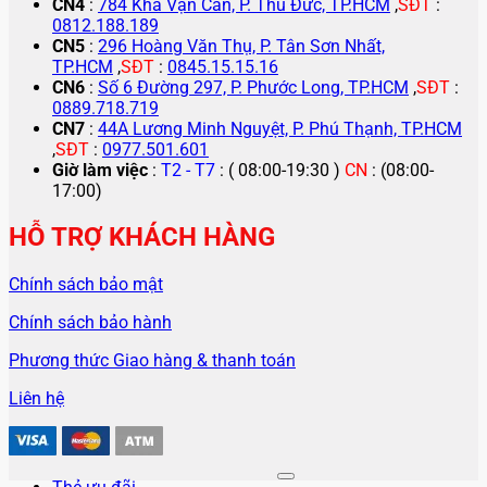
CN4
:
784 Kha Vạn Cân, P. Thủ Đức, TP.HCM
,
SĐT
:
0812.188.189
CN5
:
296 Hoàng Văn Thụ, P. Tân Sơn Nhất,
TP.HCM
,
SĐT
:
0845.15.15.16
CN6
:
Số 6 Đường 297, P. Phước Long, TP.HCM
,
SĐT
:
0889.718.719
CN7
:
44A Lương Minh Nguyệt, P. Phú Thạnh, TP.HCM
,
SĐT
:
0977.501.601
Giờ làm việc
:
T2 - T7
: ( 08:00-19:30 )
CN
: (08:00-
17:00)
HỖ TRỢ KHÁCH HÀNG
Chính sách bảo mật
Chính sách bảo hành
Phương thức Giao hàng & thanh toán
Liên hệ