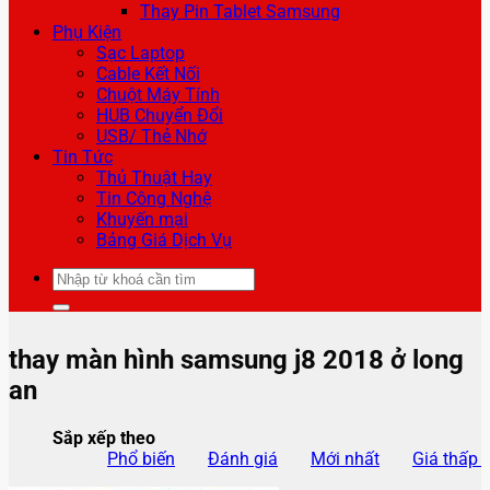
Thay Pin Tablet Samsung
Phụ Kiện
Sạc Laptop
Cable Kết Nối
Chuột Máy Tính
HUB Chuyển Đổi
USB/ Thẻ Nhớ
Tin Tức
Thủ Thuật Hay
Tin Công Nghệ
Khuyến mại
Bảng Giá Dịch Vụ
Tìm
kiếm:
thay màn hình samsung j8 2018 ở long
an
Sắp xếp theo
Phổ biến
Đánh giá
Mới nhất
Giá thấp 