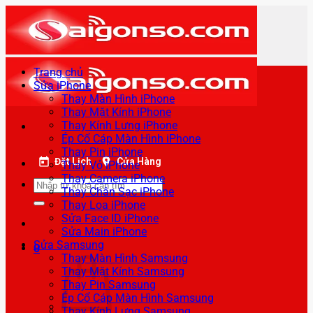
Bỏ
qua
nội
dung
Trang chủ
Sửa iPhone
Thay Màn Hình iPhone
Thay Mặt Kính iPhone
Thay Kính Lưng iPhone
Ép Cổ Cáp Màn Hình iPhone
Thay Pin iPhone
Đặt Lịch
Cửa Hàng
Thay Vỏ iPhone
Thay Camera iPhone
Tìm
Thay Chân Sạc iPhone
kiếm:
Thay Loa iPhone
Sửa Face ID iPhone
Sửa Main iPhone
Sửa Samsung
0
Thay Màn Hình Samsung
Thay Mặt Kính Samsung
Thay Pin Samsung
Ép Cổ Cáp Màn Hình Samsung
Thay Kính Lưng Samsung