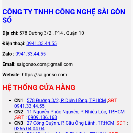
CÔNG TY TNHH CÔNG NGHỆ SÀI GÒN
SỐ
Địa chỉ
: 578 Đường 3/2 , P14 , Quận 10
Điện thoại
:
0941.33.44.55
Zalo
:
0941.33.44.55
Email
: saigonso.com@gmail.com
Website
: https://saigonso.com
HỆ THỐNG CỬA HÀNG
CN1
:
578 Đường 3/2, P. Diên Hồng, TP.HCM
,
SĐT
:
0941.33.44.55
CN2
:
11 Nguyễn Phúc Nguyên, P. Nhiêu Lộc, TP.HCM
,
SĐT
:
0909.186.168
CN3
:
27 Cống Quỳnh, P. Cầu Ông Lãnh, TP.HCM
,
SĐT
:
0366.04.04.04