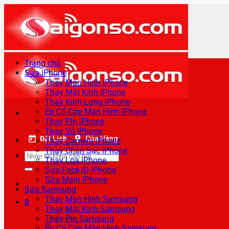
Bỏ
qua
nội
dung
Trang chủ
Sửa iPhone
Thay Màn Hình iPhone
Thay Mặt Kính iPhone
Thay Kính Lưng iPhone
Ép Cổ Cáp Màn Hình iPhone
Thay Pin iPhone
Thay Vỏ iPhone
Đặt Lịch
Cửa Hàng
Thay Camera iPhone
Thay Chân Sạc iPhone
Tìm
Thay Loa iPhone
kiếm:
Sửa Face ID iPhone
Sửa Main iPhone
Sửa Samsung
Thay Màn Hình Samsung
0
Thay Mặt Kính Samsung
Thay Pin Samsung
Ép Cổ Cáp Màn Hình Samsung