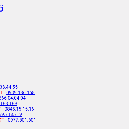
Ố
33.44.55
T
:
0909.186.168
366.04.04.04
.188.189
T
:
0845.15.15.16
89.718.719
ĐT
:
0977.501.601