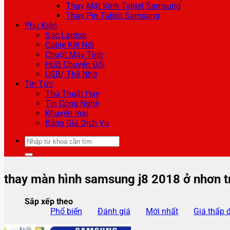
Thay Mặt Kính Tablet Samsung
Thay Pin Tablet Samsung
Phụ Kiện
Sạc Laptop
Cable Kết Nối
Chuột Máy Tính
HUB Chuyển Đổi
USB/ Thẻ Nhớ
Tin Tức
Thủ Thuật Hay
Tin Công Nghệ
Khuyến mại
Bảng Giá Dịch Vụ
Tìm
kiếm:
thay màn hình samsung j8 2018 ở nhơn t
Sắp xếp theo
Phổ biến
Đánh giá
Mới nhất
Giá thấp 