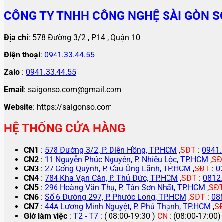
CÔNG TY TNHH CÔNG NGHỆ SÀI GÒN S
Địa chỉ
: 578 Đường 3/2 , P14 , Quận 10
Điện thoại
:
0941.33.44.55
Zalo
:
0941.33.44.55
Email
: saigonso.com@gmail.com
Website
: https://saigonso.com
HỆ THỐNG CỬA HÀNG
CN1
:
578 Đường 3/2, P. Diên Hồng, TP.HCM
,
SĐT
:
0941.
CN2
:
11 Nguyễn Phúc Nguyên, P. Nhiêu Lộc, TP.HCM
,
SĐ
CN3
:
27 Cống Quỳnh, P. Cầu Ông Lãnh, TP.HCM
,
SĐT
:
0
CN4
:
784 Kha Vạn Cân, P. Thủ Đức, TP.HCM
,
SĐT
:
0812
CN5
:
296 Hoàng Văn Thụ, P. Tân Sơn Nhất, TP.HCM
,
SĐ
CN6
:
Số 6 Đường 297, P. Phước Long, TP.HCM
,
SĐT
:
08
CN7
:
44A Lương Minh Nguyệt, P. Phú Thạnh, TP.HCM
,
S
Giờ làm việc
:
T2 - T7
: ( 08:00-19:30 )
CN
: (08:00-17:00)