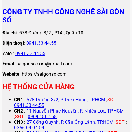
CÔNG TY TNHH CÔNG NGHỆ SÀI GÒN
SỐ
Địa chỉ
: 578 Đường 3/2 , P14 , Quận 10
Điện thoại
:
0941.33.44.55
Zalo
:
0941.33.44.55
Email
: saigonso.com@gmail.com
Website
: https://saigonso.com
HỆ THỐNG CỬA HÀNG
CN1
:
578 Đường 3/2, P. Diên Hồng, TP.HCM
,
SĐT
:
0941.33.44.55
CN2
:
11 Nguyễn Phúc Nguyên, P. Nhiêu Lộc, TP.HCM
,
SĐT
:
0909.186.168
CN3
:
27 Cống Quỳnh, P. Cầu Ông Lãnh, TP.HCM
,
SĐT
:
0366.04.04.04