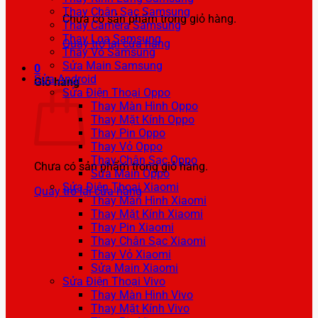
Thay Chân Sạc Samsung
Chưa có sản phẩm trong giỏ hàng.
Thay Camera Samsung
Thay Loa Samsung
Quay trở lại cửa hàng
Thay Vỏ Samsung
Sửa Main Samsung
0
Sửa Android
Giỏ hàng
Sửa Điện Thoại Oppo
Thay Màn Hình Oppo
Thay Mặt Kính Oppo
Thay Pin Oppo
Thay Vỏ Oppo
Thay Chân Sạc Oppo
Chưa có sản phẩm trong giỏ hàng.
Sửa Main Oppo
Sửa Điện Thoại Xiaomi
Quay trở lại cửa hàng
Thay Màn Hình Xiaomi
Thay Mặt Kính Xiaomi
Thay Pin Xiaomi
Thay Chân Sạc Xiaomi
Thay Vỏ Xiaomi
Sửa Main Xiaomi
Sửa Điện Thoại Vivo
Thay Màn Hình Vivo
Thay Mặt Kính Vivo