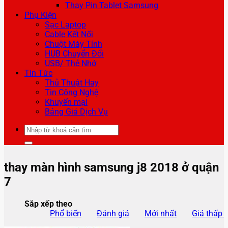
Thay Pin Tablet Samsung
Phụ Kiện
Sạc Laptop
Cable Kết Nối
Chuột Máy Tính
HUB Chuyển Đổi
USB/ Thẻ Nhớ
Tin Tức
Thủ Thuật Hay
Tin Công Nghệ
Khuyến mại
Bảng Giá Dịch Vụ
Tìm
kiếm:
thay màn hình samsung j8 2018 ở quận
7
Sắp xếp theo
Phổ biến
Đánh giá
Mới nhất
Giá thấp 