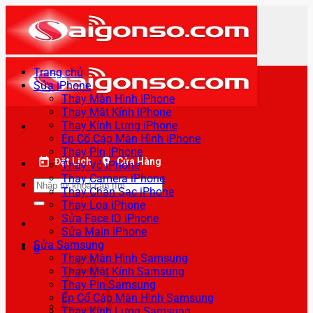
Bỏ
qua
nội
dung
Trang chủ
Sửa iPhone
Thay Màn Hình iPhone
Thay Mặt Kính iPhone
Thay Kính Lưng iPhone
Ép Cổ Cáp Màn Hình iPhone
Thay Pin iPhone
Đặt Lịch
Cửa Hàng
Thay Vỏ iPhone
Thay Camera iPhone
Tìm
Thay Chân Sạc iPhone
kiếm:
Thay Loa iPhone
Sửa Face ID iPhone
Sửa Main iPhone
Sửa Samsung
0
Thay Màn Hình Samsung
Thay Mặt Kính Samsung
Thay Pin Samsung
Ép Cổ Cáp Màn Hình Samsung
Thay Kính Lưng Samsung