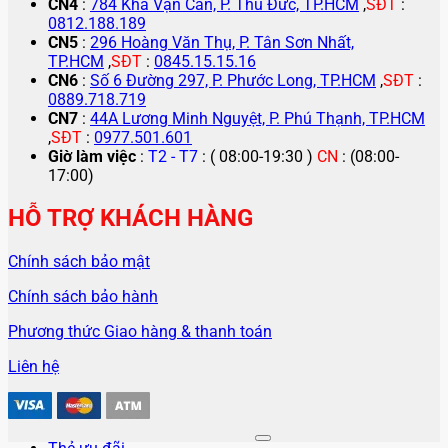
CN4
:
784 Kha Vạn Cân, P. Thủ Đức, TP.HCM
,
SĐT
:
0812.188.189
CN5
:
296 Hoàng Văn Thụ, P. Tân Sơn Nhất,
TP.HCM
,
SĐT
:
0845.15.15.16
CN6
:
Số 6 Đường 297, P. Phước Long, TP.HCM
,
SĐT
:
0889.718.719
CN7
:
44A Lương Minh Nguyệt, P. Phú Thạnh, TP.HCM
,
SĐT
:
0977.501.601
Giờ làm việc
:
T2 - T7
: ( 08:00-19:30 )
CN
: (08:00-
17:00)
HỖ TRỢ KHÁCH HÀNG
Chính sách bảo mật
Chính sách bảo hành
Phương thức Giao hàng & thanh toán
Liên hệ