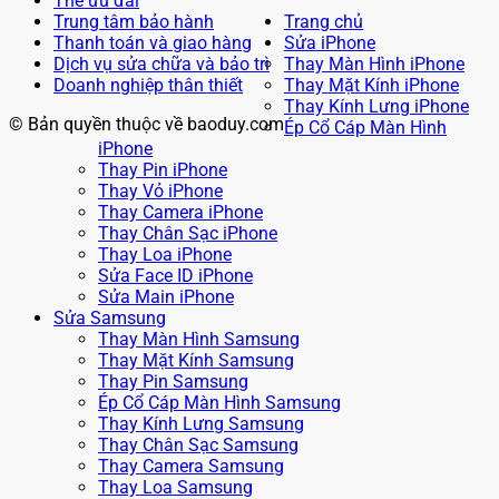
Thẻ ưu đãi
Trung tâm bảo hành
Trang chủ
Thanh toán và giao hàng
Sửa iPhone
Dịch vụ sửa chữa và bảo trì
Thay Màn Hình iPhone
Doanh nghiệp thân thiết
Thay Mặt Kính iPhone
Thay Kính Lưng iPhone
© Bản quyền thuộc về baoduy.com
Ép Cổ Cáp Màn Hình
iPhone
Thay Pin iPhone
Thay Vỏ iPhone
Thay Camera iPhone
Thay Chân Sạc iPhone
Thay Loa iPhone
Sửa Face ID iPhone
Sửa Main iPhone
Sửa Samsung
Thay Màn Hình Samsung
Thay Mặt Kính Samsung
Thay Pin Samsung
Ép Cổ Cáp Màn Hình Samsung
Thay Kính Lưng Samsung
Thay Chân Sạc Samsung
Thay Camera Samsung
Thay Loa Samsung