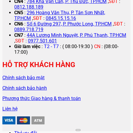
CN4
:
784 Kha Vạn Cân, P. Thủ Đức, TP.HCM
,
SĐT
:
0812.188.189
CN5
:
296 Hoàng Văn Thụ, P. Tân Sơn Nhất,
TP.HCM
,
SĐT
:
0845.15.15.16
CN6
:
Số 6 Đường 297, P. Phước Long, TP.HCM
,
SĐT
:
0889.718.719
CN7
:
44A Lương Minh Nguyệt, P. Phú Thạnh, TP.HCM
,
SĐT
:
0977.501.601
Giờ làm việc
:
T2 - T7
: ( 08:00-19:30 )
CN
: (08:00-
17:00)
HỖ TRỢ KHÁCH HÀNG
Chính sách bảo mật
Chính sách bảo hành
Phương thức Giao hàng & thanh toán
Liên hệ