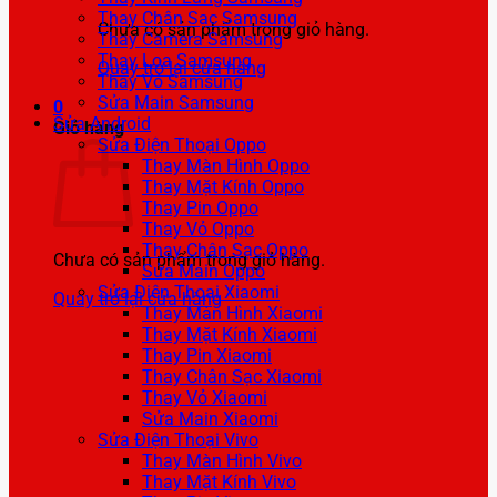
Thay Chân Sạc Samsung
Chưa có sản phẩm trong giỏ hàng.
Thay Camera Samsung
Thay Loa Samsung
Quay trở lại cửa hàng
Thay Vỏ Samsung
Sửa Main Samsung
0
Sửa Android
Giỏ hàng
Sửa Điện Thoại Oppo
Thay Màn Hình Oppo
Thay Mặt Kính Oppo
Thay Pin Oppo
Thay Vỏ Oppo
Thay Chân Sạc Oppo
Chưa có sản phẩm trong giỏ hàng.
Sửa Main Oppo
Sửa Điện Thoại Xiaomi
Quay trở lại cửa hàng
Thay Màn Hình Xiaomi
Thay Mặt Kính Xiaomi
Thay Pin Xiaomi
Thay Chân Sạc Xiaomi
Thay Vỏ Xiaomi
Sửa Main Xiaomi
Sửa Điện Thoại Vivo
Thay Màn Hình Vivo
Thay Mặt Kính Vivo