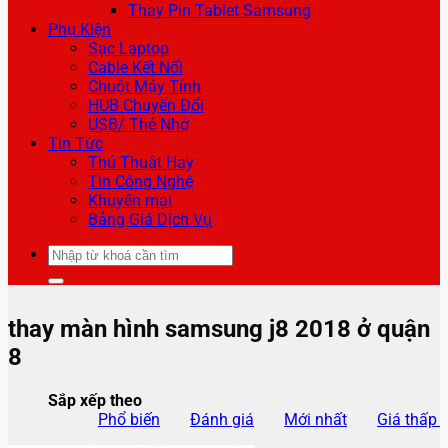
Thay Pin Tablet Samsung
Phụ Kiện
Sạc Laptop
Cable Kết Nối
Chuột Máy Tính
HUB Chuyển Đổi
USB/ Thẻ Nhớ
Tin Tức
Thủ Thuật Hay
Tin Công Nghệ
Khuyến mại
Bảng Giá Dịch Vụ
Tìm
kiếm:
thay màn hình samsung j8 2018 ở quận
8
Sắp xếp theo
Phổ biến
Đánh giá
Mới nhất
Giá thấp 