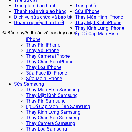
Thẻ ưu đãi
Trung tâm bảo hành
Trang chủ
Thanh toán và giao hàng
Sửa iPhone
Dịch vụ sửa chữa và bảo trì
Thay Màn Hình iPhone
Doanh nghiệp thân thiết
Thay Mặt Kính iPhone
Thay Kính Lưng iPhone
© Bản quyền thuộc về baoduy.com
Ép Cổ Cáp Màn Hình
iPhone
Thay Pin iPhone
Thay Vỏ iPhone
Thay Camera iPhone
Thay Chân Sạc iPhone
Thay Loa iPhone
Sửa Face ID iPhone
Sửa Main iPhone
Sửa Samsung
Thay Màn Hình Samsung
Thay Mặt Kính Samsung
Thay Pin Samsung
Ép Cổ Cáp Màn Hình Samsung
Thay Kính Lưng Samsung
Thay Chân Sạc Samsung
Thay Camera Samsung
Thay Loa Samsung