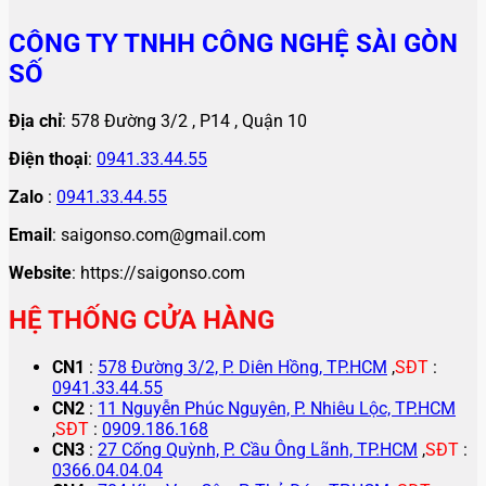
CÔNG TY TNHH CÔNG NGHỆ SÀI GÒN
SỐ
Địa chỉ
: 578 Đường 3/2 , P14 , Quận 10
Điện thoại
:
0941.33.44.55
Zalo
:
0941.33.44.55
Email
: saigonso.com@gmail.com
Website
: https://saigonso.com
HỆ THỐNG CỬA HÀNG
CN1
:
578 Đường 3/2, P. Diên Hồng, TP.HCM
,
SĐT
:
0941.33.44.55
CN2
:
11 Nguyễn Phúc Nguyên, P. Nhiêu Lộc, TP.HCM
,
SĐT
:
0909.186.168
CN3
:
27 Cống Quỳnh, P. Cầu Ông Lãnh, TP.HCM
,
SĐT
:
0366.04.04.04