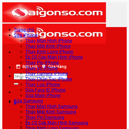
Bỏ
qua
nội
dung
Trang chủ
Sửa iPhone
Thay Màn Hình iPhone
Thay Mặt Kính iPhone
Thay Kính Lưng iPhone
Ép Cổ Cáp Màn Hình iPhone
Thay Pin iPhone
Đặt Lịch
Cửa Hàng
Thay Vỏ iPhone
Thay Camera iPhone
Tìm
Thay Chân Sạc iPhone
kiếm:
Thay Loa iPhone
Sửa Face ID iPhone
Sửa Main iPhone
Sửa Samsung
0
Thay Màn Hình Samsung
Thay Mặt Kính Samsung
Thay Pin Samsung
Ép Cổ Cáp Màn Hình Samsung
Thay Kính Lưng Samsung