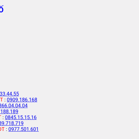
Ố
33.44.55
T
:
0909.186.168
366.04.04.04
.188.189
T
:
0845.15.15.16
89.718.719
ĐT
:
0977.501.601