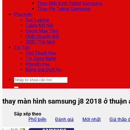
Thay Mặt Kính Tablet Samsung
Thay Pin Tablet Samsung
Phụ Kiện
Sạc Laptop
Cable Kết Nối
Chuột Máy Tính
HUB Chuyển Đổi
USB/ Thẻ Nhớ
Tin Tức
Thủ Thuật Hay
Tin Công Nghệ
Khuyến mại
Bảng Giá Dịch Vụ
Tìm
kiếm:
thay màn hình samsung j8 2018 ở thuận 
Sắp xếp theo
Phổ biến
Đánh giá
Mới nhất
Giá thấp 