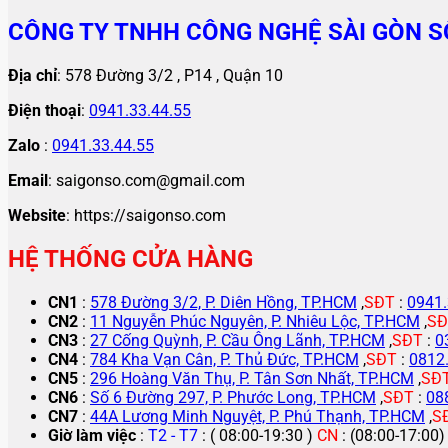
CÔNG TY TNHH CÔNG NGHỆ SÀI GÒN S
Địa chỉ
: 578 Đường 3/2 , P14 , Quận 10
Điện thoại
:
0941.33.44.55
Zalo
:
0941.33.44.55
Email
: saigonso.com@gmail.com
Website
: https://saigonso.com
HỆ THỐNG CỬA HÀNG
CN1
:
578 Đường 3/2, P. Diên Hồng, TP.HCM
,
SĐT
:
0941.
CN2
:
11 Nguyễn Phúc Nguyên, P. Nhiêu Lộc, TP.HCM
,
SĐ
CN3
:
27 Cống Quỳnh, P. Cầu Ông Lãnh, TP.HCM
,
SĐT
:
0
CN4
:
784 Kha Vạn Cân, P. Thủ Đức, TP.HCM
,
SĐT
:
0812
CN5
:
296 Hoàng Văn Thụ, P. Tân Sơn Nhất, TP.HCM
,
SĐ
CN6
:
Số 6 Đường 297, P. Phước Long, TP.HCM
,
SĐT
:
08
CN7
:
44A Lương Minh Nguyệt, P. Phú Thạnh, TP.HCM
,
S
Giờ làm việc
:
T2 - T7
: ( 08:00-19:30 )
CN
: (08:00-17:00)