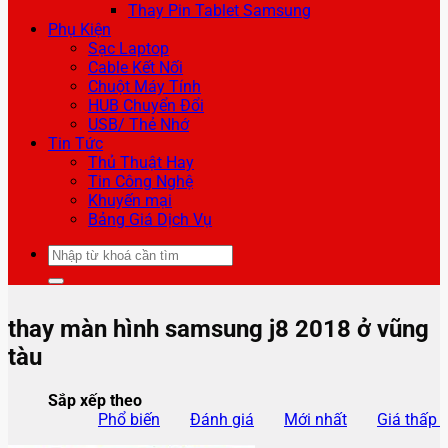
Thay Pin Tablet Samsung
Phụ Kiện
Sạc Laptop
Cable Kết Nối
Chuột Máy Tính
HUB Chuyển Đổi
USB/ Thẻ Nhớ
Tin Tức
Thủ Thuật Hay
Tin Công Nghệ
Khuyến mại
Bảng Giá Dịch Vụ
Tìm
kiếm:
thay màn hình samsung j8 2018 ở vũng
tàu
Sắp xếp theo
Phổ biến
Đánh giá
Mới nhất
Giá thấp 