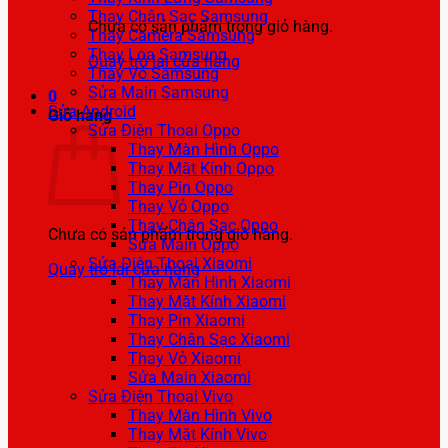
Thay Chân Sạc Samsung
Chưa có sản phẩm trong giỏ hàng.
Thay Camera Samsung
Thay Loa Samsung
Quay trở lại cửa hàng
Thay Vỏ Samsung
Sửa Main Samsung
0
Sửa Android
Giỏ hàng
Sửa Điện Thoại Oppo
Thay Màn Hình Oppo
Thay Mặt Kính Oppo
Thay Pin Oppo
Thay Vỏ Oppo
Thay Chân Sạc Oppo
Chưa có sản phẩm trong giỏ hàng.
Sửa Main Oppo
Sửa Điện Thoại Xiaomi
Quay trở lại cửa hàng
Thay Màn Hình Xiaomi
Thay Mặt Kính Xiaomi
Thay Pin Xiaomi
Thay Chân Sạc Xiaomi
Thay Vỏ Xiaomi
Sửa Main Xiaomi
Sửa Điện Thoại Vivo
Thay Màn Hình Vivo
Thay Mặt Kính Vivo