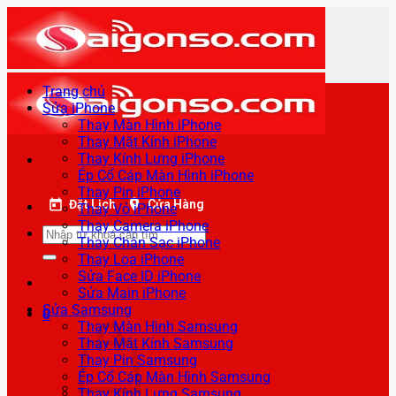
Bỏ
qua
nội
dung
Trang chủ
Sửa iPhone
Thay Màn Hình iPhone
Thay Mặt Kính iPhone
Thay Kính Lưng iPhone
Ép Cổ Cáp Màn Hình iPhone
Thay Pin iPhone
Đặt Lịch
Cửa Hàng
Thay Vỏ iPhone
Thay Camera iPhone
Tìm
Thay Chân Sạc iPhone
kiếm:
Thay Loa iPhone
Sửa Face ID iPhone
Sửa Main iPhone
Sửa Samsung
0
Thay Màn Hình Samsung
Thay Mặt Kính Samsung
Thay Pin Samsung
Ép Cổ Cáp Màn Hình Samsung
Thay Kính Lưng Samsung