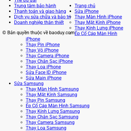
Thẻ ưu đãi
Trung tâm bảo hành
Trang chủ
Thanh toán và giao hàng
Sửa iPhone
Dịch vụ sửa chữa và bảo trì
Thay Màn Hình iPhone
Doanh nghiệp thân thiết
Thay Mặt Kính iPhone
Thay Kính Lưng iPhone
© Bản quyền thuộc về baoduy.com
Ép Cổ Cáp Màn Hình
iPhone
Thay Pin iPhone
Thay Vỏ iPhone
Thay Camera iPhone
Thay Chân Sạc iPhone
Thay Loa iPhone
Sửa Face ID iPhone
Sửa Main iPhone
Sửa Samsung
Thay Màn Hình Samsung
Thay Mặt Kính Samsung
Thay Pin Samsung
Ép Cổ Cáp Màn Hình Samsung
Thay Kính Lưng Samsung
Thay Chân Sạc Samsung
Thay Camera Samsung
Thay Loa Samsung