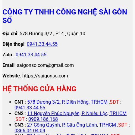
CÔNG TY TNHH CÔNG NGHỆ SÀI GÒN
SỐ
Địa chỉ
: 578 Đường 3/2 , P14 , Quận 10
Điện thoại
:
0941.33.44.55
Zalo
:
0941.33.44.55
Email
: saigonso.com@gmail.com
Website
: https://saigonso.com
HỆ THỐNG CỬA HÀNG
CN1
:
578 Đường 3/2, P. Diên Hồng, TP.HCM
,
SĐT
:
0941.33.44.55
CN2
:
11 Nguyễn Phúc Nguyên, P. Nhiêu Lộc, TP.HCM
,
SĐT
:
0909.186.168
CN3
:
27 Cống Quỳnh, P. Cầu Ông Lãnh, TP.HCM
,
SĐT
:
0366.04.04.04