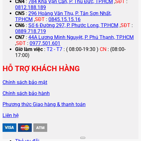
CN4
:
784 Kha Vạn Cân, P. Thủ Đức, TP.HCM
,
SĐT
:
0812.188.189
CN5
:
296 Hoàng Văn Thụ, P. Tân Sơn Nhất,
TP.HCM
,
SĐT
:
0845.15.15.16
CN6
:
Số 6 Đường 297, P. Phước Long, TP.HCM
,
SĐT
:
0889.718.719
CN7
:
44A Lương Minh Nguyệt, P. Phú Thạnh, TP.HCM
,
SĐT
:
0977.501.601
Giờ làm việc
:
T2 - T7
: ( 08:00-19:30 )
CN
: (08:00-
17:00)
HỖ TRỢ KHÁCH HÀNG
Chính sách bảo mật
Chính sách bảo hành
Phương thức Giao hàng & thanh toán
Liên hệ