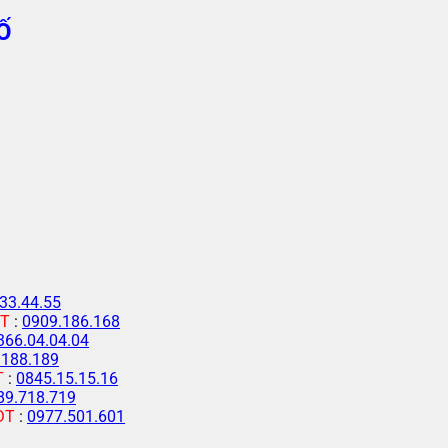
Ố
33.44.55
T
:
0909.186.168
366.04.04.04
.188.189
T
:
0845.15.15.16
89.718.719
ĐT
:
0977.501.601