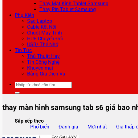
Thay Mặt Kính Tablet Samsung
Thay Pin Tablet Samsung
Phụ Kiện
Sạc Laptop
Cable Kết Nối
Chuột Máy Tính
HUB Chuyển Đổi
USB/ Thẻ Nhớ
Tin Tức
Thủ Thuật Hay
Tin Công Nghệ
Khuyến mại
Bảng Giá Dịch Vụ
Tìm
kiếm:
thay màn hình samsung tab s6 giá bao nh
Sắp xếp theo
Phổ biến
Đánh giá
Mới nhất
Giá thấp 