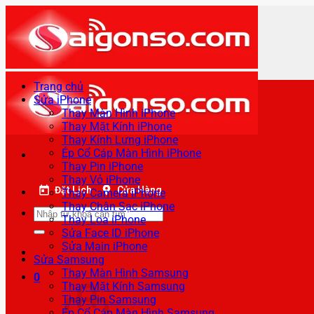
Bỏ
qua
nội
dung
Trang chủ
Sửa iPhone
Thay Màn Hình iPhone
Thay Mặt Kính iPhone
Thay Kính Lưng iPhone
Ép Cổ Cáp Màn Hình iPhone
Thay Pin iPhone
Thay Vỏ iPhone
Đặt Lịch
Cửa Hàng
Thay Camera iPhone
Thay Chân Sạc iPhone
Tìm
Thay Loa iPhone
kiếm:
Sửa Face ID iPhone
Sửa Main iPhone
Sửa Samsung
Thay Màn Hình Samsung
0
Thay Mặt Kính Samsung
Thay Pin Samsung
Ép Cổ Cáp Màn Hình Samsung