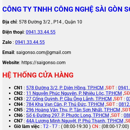
CÔNG TY TNHH CÔNG NGHỆ SÀI GÒN S
Địa chỉ
: 578 Đường 3/2 , P14 , Quận 10
Điện thoại
:
0941.33.44.55
Zalo
:
0941.33.44.55
Email
: saigonso.com@gmail.com
Website
: https://saigonso.com
HỆ THỐNG CỬA HÀNG
CN1
:
578 Đường 3/2, P. Diên Hồng, TP.HCM
,
SĐT
:
0941.
CN2
:
11 Nguyễn Phúc Nguyên, P. Nhiêu Lộc, TP.HCM
,
SĐ
CN3
:
27 Cống Quỳnh, P. Cầu Ông Lãnh, TP.HCM
,
SĐT
:
0
CN4
:
784 Kha Vạn Cân, P. Thủ Đức, TP.HCM
,
SĐT
:
0812
CN5
:
296 Hoàng Văn Thụ, P. Tân Sơn Nhất, TP.HCM
,
SĐ
CN6
:
Số 6 Đường 297, P. Phước Long, TP.HCM
,
SĐT
:
08
CN7
:
44A Lương Minh Nguyệt, P. Phú Thạnh, TP.HCM
,
S
Giờ làm việc
:
T2 - T7
: ( 08:00-19:30 )
CN
: (08:00-17:00)