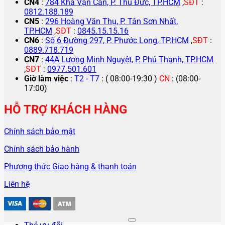
CN4
:
784 Kha Vạn Cân, P. Thủ Đức, TP.HCM
,
SĐT
:
0812.188.189
CN5
:
296 Hoàng Văn Thụ, P. Tân Sơn Nhất,
TP.HCM
,
SĐT
:
0845.15.15.16
CN6
:
Số 6 Đường 297, P. Phước Long, TP.HCM
,
SĐT
:
0889.718.719
CN7
:
44A Lương Minh Nguyệt, P. Phú Thạnh, TP.HCM
,
SĐT
:
0977.501.601
Giờ làm việc
:
T2 - T7
: ( 08:00-19:30 )
CN
: (08:00-
17:00)
HỖ TRỢ KHÁCH HÀNG
Chính sách bảo mật
Chính sách bảo hành
Phương thức Giao hàng & thanh toán
Liên hệ