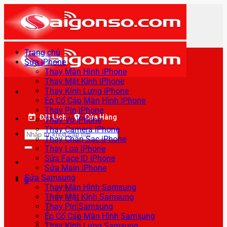
Bỏ
qua
nội
dung
Trang chủ
Sửa iPhone
Thay Màn Hình iPhone
Thay Mặt Kính iPhone
Thay Kính Lưng iPhone
Ép Cổ Cáp Màn Hình iPhone
Thay Pin iPhone
Đặt Lịch
Cửa Hàng
Thay Vỏ iPhone
Thay Camera iPhone
Tìm
Thay Chân Sạc iPhone
kiếm:
Thay Loa iPhone
Sửa Face ID iPhone
Sửa Main iPhone
Sửa Samsung
0
Thay Màn Hình Samsung
Thay Mặt Kính Samsung
Thay Pin Samsung
Ép Cổ Cáp Màn Hình Samsung
Thay Kính Lưng Samsung