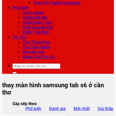
Thay Pin Tablet Samsung
Phụ Kiện
Sạc Laptop
Cable Kết Nối
Chuột Máy Tính
HUB Chuyển Đổi
USB/ Thẻ Nhớ
Tin Tức
Thủ Thuật Hay
Tin Công Nghệ
Khuyến mại
Bảng Giá Dịch Vụ
Tìm
kiếm:
thay màn hình samsung tab s6 ở cần
thơ
Sắp xếp theo
Phổ biến
Đánh giá
Mới nhất
Giá thấp 