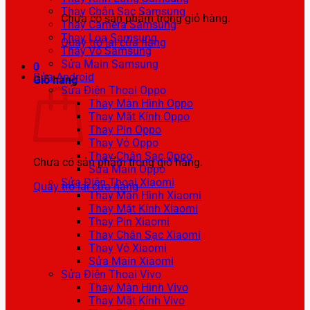
Thay Chân Sạc Samsung
Chưa có sản phẩm trong giỏ hàng.
Thay Camera Samsung
Thay Loa Samsung
Quay trở lại cửa hàng
Thay Vỏ Samsung
Sửa Main Samsung
0
Sửa Android
Giỏ hàng
Sửa Điện Thoại Oppo
Thay Màn Hình Oppo
Thay Mặt Kính Oppo
Thay Pin Oppo
Thay Vỏ Oppo
Thay Chân Sạc Oppo
Chưa có sản phẩm trong giỏ hàng.
Sửa Main Oppo
Sửa Điện Thoại Xiaomi
Quay trở lại cửa hàng
Thay Màn Hình Xiaomi
Thay Mặt Kính Xiaomi
Thay Pin Xiaomi
Thay Chân Sạc Xiaomi
Thay Vỏ Xiaomi
Sửa Main Xiaomi
Sửa Điện Thoại Vivo
Thay Màn Hình Vivo
Thay Mặt Kính Vivo