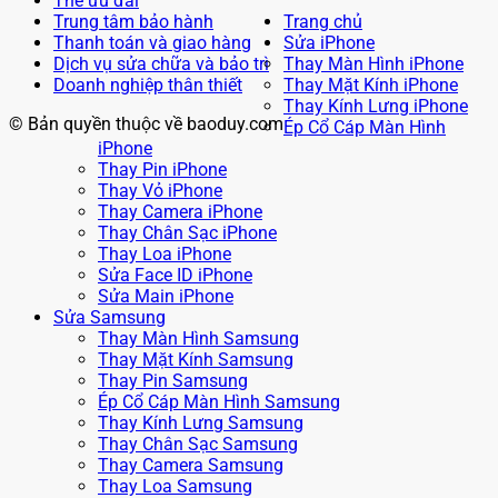
Thẻ ưu đãi
Trung tâm bảo hành
Trang chủ
Thanh toán và giao hàng
Sửa iPhone
Dịch vụ sửa chữa và bảo trì
Thay Màn Hình iPhone
Doanh nghiệp thân thiết
Thay Mặt Kính iPhone
Thay Kính Lưng iPhone
© Bản quyền thuộc về baoduy.com
Ép Cổ Cáp Màn Hình
iPhone
Thay Pin iPhone
Thay Vỏ iPhone
Thay Camera iPhone
Thay Chân Sạc iPhone
Thay Loa iPhone
Sửa Face ID iPhone
Sửa Main iPhone
Sửa Samsung
Thay Màn Hình Samsung
Thay Mặt Kính Samsung
Thay Pin Samsung
Ép Cổ Cáp Màn Hình Samsung
Thay Kính Lưng Samsung
Thay Chân Sạc Samsung
Thay Camera Samsung
Thay Loa Samsung