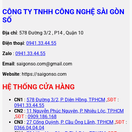
CÔNG TY TNHH CÔNG NGHỆ SÀI GÒN
SỐ
Địa chỉ
: 578 Đường 3/2 , P14 , Quận 10
Điện thoại
:
0941.33.44.55
Zalo
:
0941.33.44.55
Email
: saigonso.com@gmail.com
Website
: https://saigonso.com
HỆ THỐNG CỬA HÀNG
CN1
:
578 Đường 3/2, P. Diên Hồng, TP.HCM
,
SĐT
:
0941.33.44.55
CN2
:
11 Nguyễn Phúc Nguyên, P. Nhiêu Lộc, TP.HCM
,
SĐT
:
0909.186.168
CN3
:
27 Cống Quỳnh, P. Cầu Ông Lãnh, TP.HCM
,
SĐT
:
0366.04.04.04