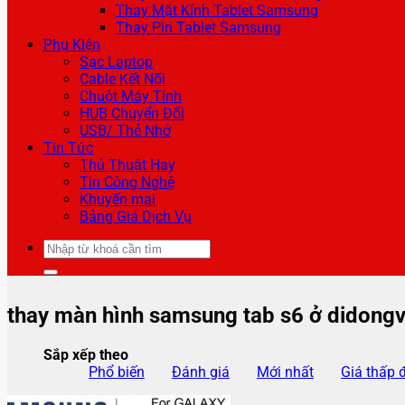
Thay Mặt Kính Tablet Samsung
Thay Pin Tablet Samsung
Phụ Kiện
Sạc Laptop
Cable Kết Nối
Chuột Máy Tính
HUB Chuyển Đổi
USB/ Thẻ Nhớ
Tin Tức
Thủ Thuật Hay
Tin Công Nghệ
Khuyến mại
Bảng Giá Dịch Vụ
Tìm
kiếm:
thay màn hình samsung tab s6 ở didongv
Sắp xếp theo
Phổ biến
Đánh giá
Mới nhất
Giá thấp 