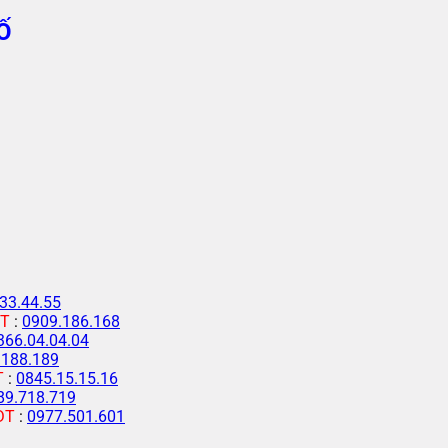
Ố
33.44.55
T
:
0909.186.168
366.04.04.04
.188.189
T
:
0845.15.15.16
89.718.719
ĐT
:
0977.501.601