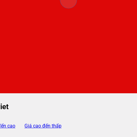
iet
đến cao
Giá cao đến thấp