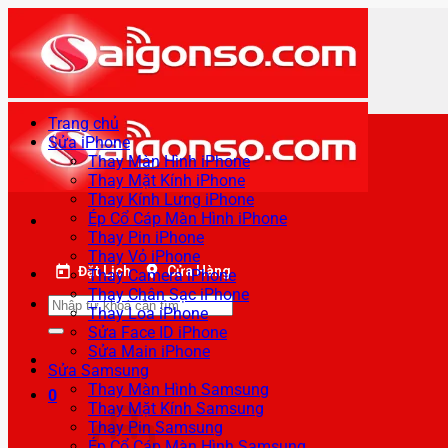
Bỏ
qua
nội
dung
Trang chủ
Sửa iPhone
Thay Màn Hình iPhone
Thay Mặt Kính iPhone
Thay Kính Lưng iPhone
Ép Cổ Cáp Màn Hình iPhone
Thay Pin iPhone
Thay Vỏ iPhone
Đặt Lịch
Cửa Hàng
Thay Camera iPhone
Thay Chân Sạc iPhone
Tìm
Thay Loa iPhone
kiếm:
Sửa Face ID iPhone
Sửa Main iPhone
Sửa Samsung
Thay Màn Hình Samsung
0
Thay Mặt Kính Samsung
Thay Pin Samsung
Ép Cổ Cáp Màn Hình Samsung