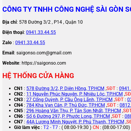
CÔNG TY TNHH CÔNG NGHỆ SÀI GÒN S
Địa chỉ
: 578 Đường 3/2 , P14 , Quận 10
Điện thoại
:
0941.33.44.55
Zalo
:
0941.33.44.55
Email
: saigonso.com@gmail.com
Website
: https://saigonso.com
HỆ THỐNG CỬA HÀNG
CN1
:
578 Đường 3/2, P. Diên Hồng, TP.HCM
,
SĐT
:
0941.
CN2
:
11 Nguyễn Phúc Nguyên, P. Nhiêu Lộc, TP.HCM
,
SĐ
CN3
:
27 Cống Quỳnh, P. Cầu Ông Lãnh, TP.HCM
,
SĐT
:
0
CN4
:
784 Kha Vạn Cân, P. Thủ Đức, TP.HCM
,
SĐT
:
0812
CN5
:
296 Hoàng Văn Thụ, P. Tân Sơn Nhất, TP.HCM
,
SĐ
CN6
:
Số 6 Đường 297, P. Phước Long, TP.HCM
,
SĐT
:
08
CN7
:
44A Lương Minh Nguyệt, P. Phú Thạnh, TP.HCM
,
S
Giờ làm việc
:
T2 - T7
: ( 08:00-19:30 )
CN
: (08:00-17:00)