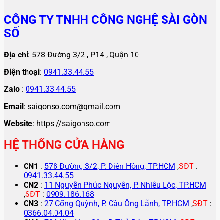
CÔNG TY TNHH CÔNG NGHỆ SÀI GÒN
SỐ
Địa chỉ
: 578 Đường 3/2 , P14 , Quận 10
Điện thoại
:
0941.33.44.55
Zalo
:
0941.33.44.55
Email
: saigonso.com@gmail.com
Website
: https://saigonso.com
HỆ THỐNG CỬA HÀNG
CN1
:
578 Đường 3/2, P. Diên Hồng, TP.HCM
,
SĐT
:
0941.33.44.55
CN2
:
11 Nguyễn Phúc Nguyên, P. Nhiêu Lộc, TP.HCM
,
SĐT
:
0909.186.168
CN3
:
27 Cống Quỳnh, P. Cầu Ông Lãnh, TP.HCM
,
SĐT
:
0366.04.04.04