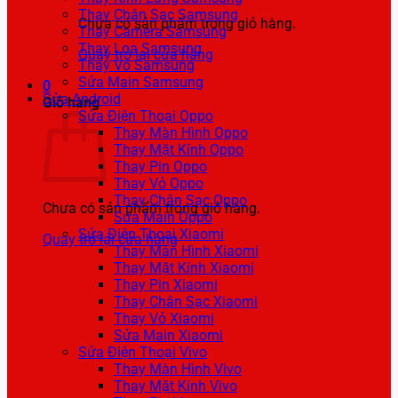
Thay Chân Sạc Samsung
Chưa có sản phẩm trong giỏ hàng.
Thay Camera Samsung
Thay Loa Samsung
Quay trở lại cửa hàng
Thay Vỏ Samsung
Sửa Main Samsung
0
Sửa Android
Giỏ hàng
Sửa Điện Thoại Oppo
Thay Màn Hình Oppo
Thay Mặt Kính Oppo
Thay Pin Oppo
Thay Vỏ Oppo
Thay Chân Sạc Oppo
Chưa có sản phẩm trong giỏ hàng.
Sửa Main Oppo
Sửa Điện Thoại Xiaomi
Quay trở lại cửa hàng
Thay Màn Hình Xiaomi
Thay Mặt Kính Xiaomi
Thay Pin Xiaomi
Thay Chân Sạc Xiaomi
Thay Vỏ Xiaomi
Sửa Main Xiaomi
Sửa Điện Thoại Vivo
Thay Màn Hình Vivo
Thay Mặt Kính Vivo