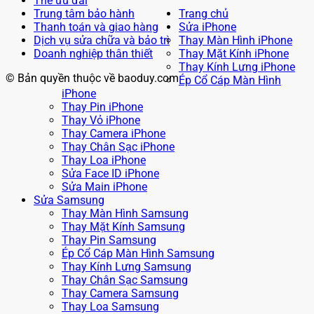
Thẻ ưu đãi
Trung tâm bảo hành
Trang chủ
Thanh toán và giao hàng
Sửa iPhone
Dịch vụ sửa chữa và bảo trì
Thay Màn Hình iPhone
Doanh nghiệp thân thiết
Thay Mặt Kính iPhone
Thay Kính Lưng iPhone
© Bản quyền thuộc về baoduy.com
Ép Cổ Cáp Màn Hình
iPhone
Thay Pin iPhone
Thay Vỏ iPhone
Thay Camera iPhone
Thay Chân Sạc iPhone
Thay Loa iPhone
Sửa Face ID iPhone
Sửa Main iPhone
Sửa Samsung
Thay Màn Hình Samsung
Thay Mặt Kính Samsung
Thay Pin Samsung
Ép Cổ Cáp Màn Hình Samsung
Thay Kính Lưng Samsung
Thay Chân Sạc Samsung
Thay Camera Samsung
Thay Loa Samsung