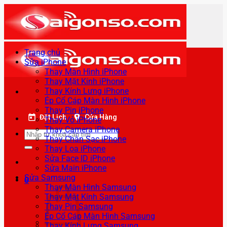
Bỏ
qua
nội
dung
Trang chủ
Sửa iPhone
Thay Màn Hình iPhone
Thay Mặt Kính iPhone
Thay Kính Lưng iPhone
Ép Cổ Cáp Màn Hình iPhone
Thay Pin iPhone
Đặt Lịch
Cửa Hàng
Thay Vỏ iPhone
Thay Camera iPhone
Tìm
Thay Chân Sạc iPhone
kiếm:
Thay Loa iPhone
Sửa Face ID iPhone
Sửa Main iPhone
Sửa Samsung
0
Thay Màn Hình Samsung
Thay Mặt Kính Samsung
Thay Pin Samsung
Ép Cổ Cáp Màn Hình Samsung
Thay Kính Lưng Samsung