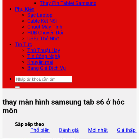
Thay Pin Tablet Samsung
Phụ Kiện
Sạc Laptop
Cable Kết Nối
Chuột Máy Tính
HUB Chuyển Đổi
USB/ Thẻ Nhớ
Tin Tức
Thủ Thuật Hay
Tin Công Nghệ
Khuyến mại
Bảng Giá Dịch Vụ
Tìm
kiếm:
thay màn hình samsung tab s6 ở hóc
môn
Sắp xếp theo
Phổ biến
Đánh giá
Mới nhất
Giá thấp 