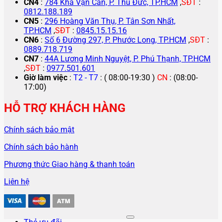
CN4
:
784 Kha Vạn Cân, P. Thủ Đức, TP.HCM
,
SĐT
:
0812.188.189
CN5
:
296 Hoàng Văn Thụ, P. Tân Sơn Nhất,
TP.HCM
,
SĐT
:
0845.15.15.16
CN6
:
Số 6 Đường 297, P. Phước Long, TP.HCM
,
SĐT
:
0889.718.719
CN7
:
44A Lương Minh Nguyệt, P. Phú Thạnh, TP.HCM
,
SĐT
:
0977.501.601
Giờ làm việc
:
T2 - T7
: ( 08:00-19:30 )
CN
: (08:00-
17:00)
HỖ TRỢ KHÁCH HÀNG
Chính sách bảo mật
Chính sách bảo hành
Phương thức Giao hàng & thanh toán
Liên hệ