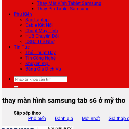
Thay Mặt Kính Tablet Samsung
Thay Pin Tablet Samsung
Phụ Kiện
Sạc Laptop
Cable Kết Nối
Chuột Máy Tính
HUB Chuyển Đổi
USB/ Thẻ Nhớ
Tin Tức
Thủ Thuật Hay
Tin Công Nghệ
Khuyến mại
Bảng Giá Dịch Vụ
Tìm
kiếm:
thay màn hình samsung tab s6 ở mỹ tho
Sắp xếp theo
Phổ biến
Đánh giá
Mới nhất
Giá thấp 