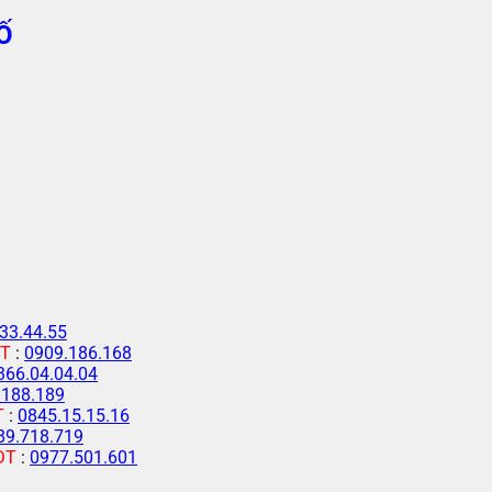
Ố
33.44.55
T
:
0909.186.168
366.04.04.04
.188.189
T
:
0845.15.15.16
89.718.719
ĐT
:
0977.501.601