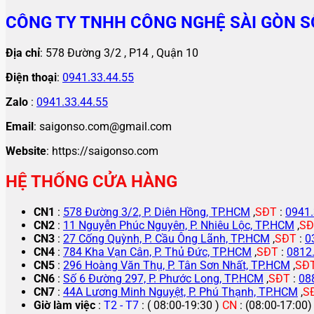
CÔNG TY TNHH CÔNG NGHỆ SÀI GÒN S
Địa chỉ
: 578 Đường 3/2 , P14 , Quận 10
Điện thoại
:
0941.33.44.55
Zalo
:
0941.33.44.55
Email
: saigonso.com@gmail.com
Website
: https://saigonso.com
HỆ THỐNG CỬA HÀNG
CN1
:
578 Đường 3/2, P. Diên Hồng, TP.HCM
,
SĐT
:
0941.
CN2
:
11 Nguyễn Phúc Nguyên, P. Nhiêu Lộc, TP.HCM
,
SĐ
CN3
:
27 Cống Quỳnh, P. Cầu Ông Lãnh, TP.HCM
,
SĐT
:
0
CN4
:
784 Kha Vạn Cân, P. Thủ Đức, TP.HCM
,
SĐT
:
0812
CN5
:
296 Hoàng Văn Thụ, P. Tân Sơn Nhất, TP.HCM
,
SĐ
CN6
:
Số 6 Đường 297, P. Phước Long, TP.HCM
,
SĐT
:
08
CN7
:
44A Lương Minh Nguyệt, P. Phú Thạnh, TP.HCM
,
S
Giờ làm việc
:
T2 - T7
: ( 08:00-19:30 )
CN
: (08:00-17:00)