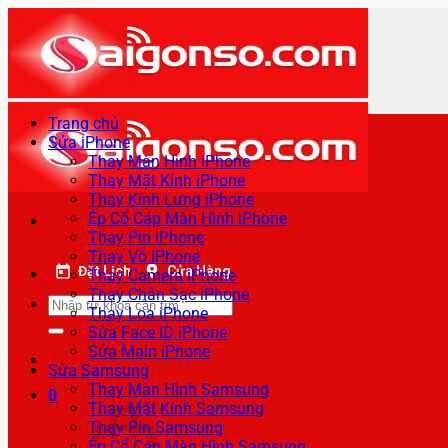
Bỏ
qua
nội
dung
Trang chủ
Sửa iPhone
Thay Màn Hình iPhone
Thay Mặt Kính iPhone
Thay Kính Lưng iPhone
Ép Cổ Cáp Màn Hình iPhone
Thay Pin iPhone
Thay Vỏ iPhone
Đặt Lịch
Cửa Hàng
Thay Camera iPhone
Thay Chân Sạc iPhone
Tìm
Thay Loa iPhone
kiếm:
Sửa Face ID iPhone
Sửa Main iPhone
Sửa Samsung
Thay Màn Hình Samsung
0
Thay Mặt Kính Samsung
Thay Pin Samsung
Ép Cổ Cáp Màn Hình Samsung