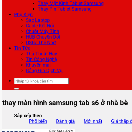
Thay Mặt Kính Tablet Samsung
Thay Pin Tablet Samsung
Phụ Kiện
Sạc Laptop
Cable Kết Nối
Chuột Máy Tính
HUB Chuyển Đổi
USB/ Thẻ Nhớ
Tin Tức
Thủ Thuật Hay
Tin Công Nghệ
Khuyến mại
Bảng Giá Dịch Vụ
Tìm
kiếm:
thay màn hình samsung tab s6 ở nhà bè
Sắp xếp theo
Phổ biến
Đánh giá
Mới nhất
Giá thấp 