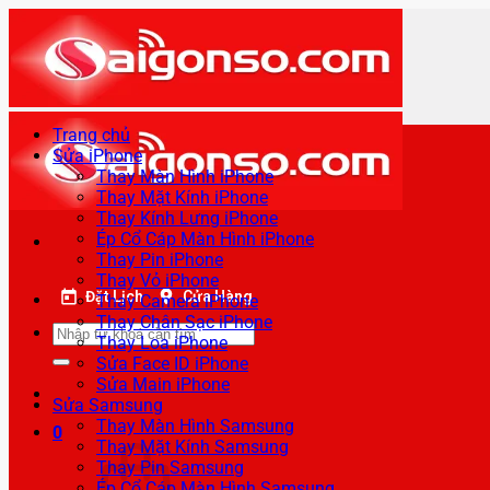
Bỏ
qua
nội
dung
Trang chủ
Sửa iPhone
Thay Màn Hình iPhone
Thay Mặt Kính iPhone
Thay Kính Lưng iPhone
Ép Cổ Cáp Màn Hình iPhone
Thay Pin iPhone
Thay Vỏ iPhone
Đặt Lịch
Cửa Hàng
Thay Camera iPhone
Thay Chân Sạc iPhone
Tìm
Thay Loa iPhone
kiếm:
Sửa Face ID iPhone
Sửa Main iPhone
Sửa Samsung
Thay Màn Hình Samsung
0
Thay Mặt Kính Samsung
Thay Pin Samsung
Ép Cổ Cáp Màn Hình Samsung