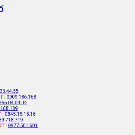
Ố
33.44.55
T
:
0909.186.168
366.04.04.04
.188.189
T
:
0845.15.15.16
89.718.719
ĐT
:
0977.501.601