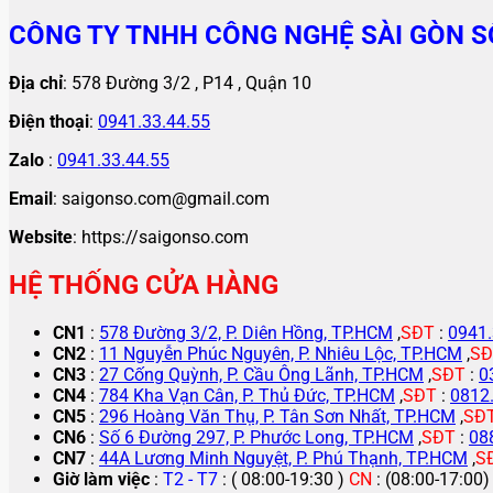
CÔNG TY TNHH CÔNG NGHỆ SÀI GÒN S
Địa chỉ
: 578 Đường 3/2 , P14 , Quận 10
Điện thoại
:
0941.33.44.55
Zalo
:
0941.33.44.55
Email
: saigonso.com@gmail.com
Website
: https://saigonso.com
HỆ THỐNG CỬA HÀNG
CN1
:
578 Đường 3/2, P. Diên Hồng, TP.HCM
,
SĐT
:
0941.
CN2
:
11 Nguyễn Phúc Nguyên, P. Nhiêu Lộc, TP.HCM
,
SĐ
CN3
:
27 Cống Quỳnh, P. Cầu Ông Lãnh, TP.HCM
,
SĐT
:
0
CN4
:
784 Kha Vạn Cân, P. Thủ Đức, TP.HCM
,
SĐT
:
0812
CN5
:
296 Hoàng Văn Thụ, P. Tân Sơn Nhất, TP.HCM
,
SĐ
CN6
:
Số 6 Đường 297, P. Phước Long, TP.HCM
,
SĐT
:
08
CN7
:
44A Lương Minh Nguyệt, P. Phú Thạnh, TP.HCM
,
S
Giờ làm việc
:
T2 - T7
: ( 08:00-19:30 )
CN
: (08:00-17:00)