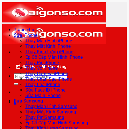
Bỏ
qua
nội
dung
Trang chủ
Sửa iPhone
Thay Màn Hình iPhone
Thay Mặt Kính iPhone
Thay Kính Lưng iPhone
Ép Cổ Cáp Màn Hình iPhone
Thay Pin iPhone
Đặt Lịch
Cửa Hàng
Thay Vỏ iPhone
Thay Camera iPhone
Tìm
Thay Chân Sạc iPhone
kiếm:
Thay Loa iPhone
Sửa Face ID iPhone
Sửa Main iPhone
Sửa Samsung
0
Thay Màn Hình Samsung
Thay Mặt Kính Samsung
Thay Pin Samsung
Ép Cổ Cáp Màn Hình Samsung
Thay Kính Lưng Samsung