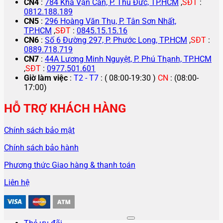
CN4
:
784 Kha Vạn Cân, P. Thủ Đức, TP.HCM
,
SĐT
:
0812.188.189
CN5
:
296 Hoàng Văn Thụ, P. Tân Sơn Nhất,
TP.HCM
,
SĐT
:
0845.15.15.16
CN6
:
Số 6 Đường 297, P. Phước Long, TP.HCM
,
SĐT
:
0889.718.719
CN7
:
44A Lương Minh Nguyệt, P. Phú Thạnh, TP.HCM
,
SĐT
:
0977.501.601
Giờ làm việc
:
T2 - T7
: ( 08:00-19:30 )
CN
: (08:00-
17:00)
HỖ TRỢ KHÁCH HÀNG
Chính sách bảo mật
Chính sách bảo hành
Phương thức Giao hàng & thanh toán
Liên hệ