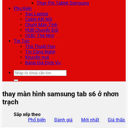
Thay Pin Tablet Samsung
Phụ Kiện
Sạc Laptop
Cable Kết Nối
Chuột Máy Tính
HUB Chuyển Đổi
USB/ Thẻ Nhớ
Tin Tức
Thủ Thuật Hay
Tin Công Nghệ
Khuyến mại
Bảng Giá Dịch Vụ
Tìm
kiếm:
thay màn hình samsung tab s6 ở nhơn
trạch
Sắp xếp theo
Phổ biến
Đánh giá
Mới nhất
Giá thấp 