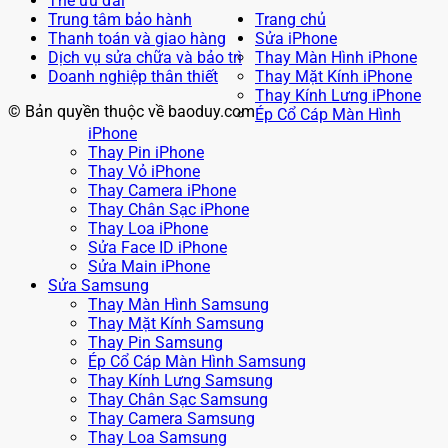
Thẻ ưu đãi
Trung tâm bảo hành
Trang chủ
Thanh toán và giao hàng
Sửa iPhone
Dịch vụ sửa chữa và bảo trì
Thay Màn Hình iPhone
Doanh nghiệp thân thiết
Thay Mặt Kính iPhone
Thay Kính Lưng iPhone
© Bản quyền thuộc về baoduy.com
Ép Cổ Cáp Màn Hình
iPhone
Thay Pin iPhone
Thay Vỏ iPhone
Thay Camera iPhone
Thay Chân Sạc iPhone
Thay Loa iPhone
Sửa Face ID iPhone
Sửa Main iPhone
Sửa Samsung
Thay Màn Hình Samsung
Thay Mặt Kính Samsung
Thay Pin Samsung
Ép Cổ Cáp Màn Hình Samsung
Thay Kính Lưng Samsung
Thay Chân Sạc Samsung
Thay Camera Samsung
Thay Loa Samsung