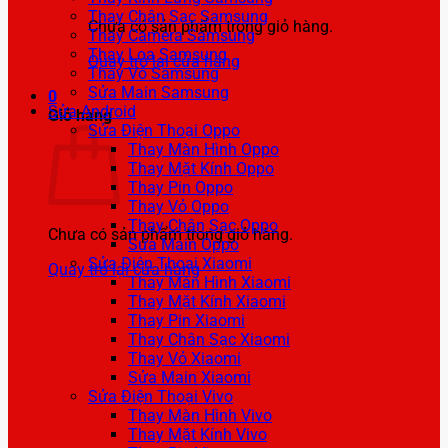
Thay Chân Sạc Samsung
Chưa có sản phẩm trong giỏ hàng.
Thay Camera Samsung
Thay Loa Samsung
Quay trở lại cửa hàng
Thay Vỏ Samsung
Sửa Main Samsung
0
Sửa Android
Giỏ hàng
Sửa Điện Thoại Oppo
Thay Màn Hình Oppo
Thay Mặt Kính Oppo
Thay Pin Oppo
Thay Vỏ Oppo
Thay Chân Sạc Oppo
Chưa có sản phẩm trong giỏ hàng.
Sửa Main Oppo
Sửa Điện Thoại Xiaomi
Quay trở lại cửa hàng
Thay Màn Hình Xiaomi
Thay Mặt Kính Xiaomi
Thay Pin Xiaomi
Thay Chân Sạc Xiaomi
Thay Vỏ Xiaomi
Sửa Main Xiaomi
Sửa Điện Thoại Vivo
Thay Màn Hình Vivo
Thay Mặt Kính Vivo