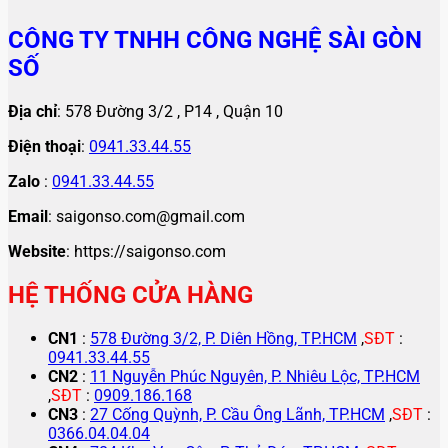
CÔNG TY TNHH CÔNG NGHỆ SÀI GÒN
SỐ
Địa chỉ
: 578 Đường 3/2 , P14 , Quận 10
Điện thoại
:
0941.33.44.55
Zalo
:
0941.33.44.55
Email
: saigonso.com@gmail.com
Website
: https://saigonso.com
HỆ THỐNG CỬA HÀNG
CN1
:
578 Đường 3/2, P. Diên Hồng, TP.HCM
,
SĐT
:
0941.33.44.55
CN2
:
11 Nguyễn Phúc Nguyên, P. Nhiêu Lộc, TP.HCM
,
SĐT
:
0909.186.168
CN3
:
27 Cống Quỳnh, P. Cầu Ông Lãnh, TP.HCM
,
SĐT
:
0366.04.04.04