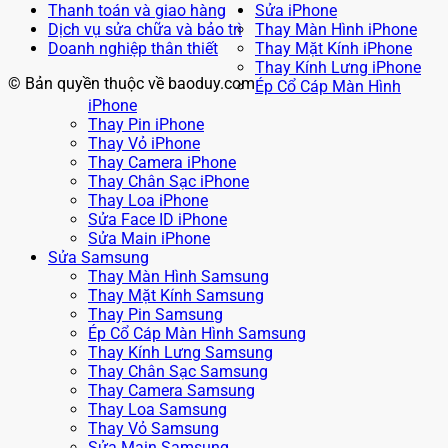
Thanh toán và giao hàng
Sửa iPhone
Dịch vụ sửa chữa và bảo trì
Thay Màn Hình iPhone
Doanh nghiệp thân thiết
Thay Mặt Kính iPhone
Thay Kính Lưng iPhone
© Bản quyền thuộc về baoduy.com
Ép Cổ Cáp Màn Hình
iPhone
Thay Pin iPhone
Thay Vỏ iPhone
Thay Camera iPhone
Thay Chân Sạc iPhone
Thay Loa iPhone
Sửa Face ID iPhone
Sửa Main iPhone
Sửa Samsung
Thay Màn Hình Samsung
Thay Mặt Kính Samsung
Thay Pin Samsung
Ép Cổ Cáp Màn Hình Samsung
Thay Kính Lưng Samsung
Thay Chân Sạc Samsung
Thay Camera Samsung
Thay Loa Samsung
Thay Vỏ Samsung
Sửa Main Samsung