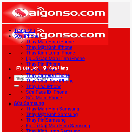
Bỏ
qua
nội
dung
Trang chủ
Sửa iPhone
Thay Màn Hình iPhone
Thay Mặt Kính iPhone
Thay Kính Lưng iPhone
Ép Cổ Cáp Màn Hình iPhone
Thay Pin iPhone
Đặt Lịch
Cửa Hàng
Thay Vỏ iPhone
Thay Camera iPhone
Tìm
Thay Chân Sạc iPhone
kiếm:
Thay Loa iPhone
Sửa Face ID iPhone
Sửa Main iPhone
Sửa Samsung
0
Thay Màn Hình Samsung
Thay Mặt Kính Samsung
Thay Pin Samsung
Ép Cổ Cáp Màn Hình Samsung
Thay Kính Lưng Samsung