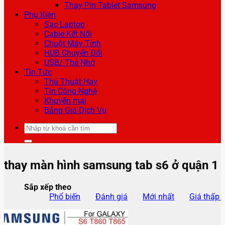
Thay Pin Tablet Samsung
Phụ Kiện
Sạc Laptop
Cable Kết Nối
Chuột Máy Tính
HUB Chuyển Đổi
USB/ Thẻ Nhớ
Tin Tức
Thủ Thuật Hay
Tin Công Nghệ
Khuyến mại
Bảng Giá Dịch Vụ
Tìm
kiếm:
thay màn hình samsung tab s6 ở quận 1
Sắp xếp theo
Phổ biến
Đánh giá
Mới nhất
Giá thấp 