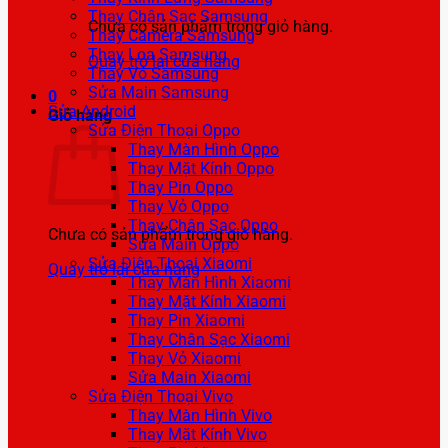
Thay Chân Sạc Samsung
Chưa có sản phẩm trong giỏ hàng.
Thay Camera Samsung
Thay Loa Samsung
Quay trở lại cửa hàng
Thay Vỏ Samsung
Sửa Main Samsung
0
Sửa Android
Giỏ hàng
Sửa Điện Thoại Oppo
Thay Màn Hình Oppo
Thay Mặt Kính Oppo
Thay Pin Oppo
Thay Vỏ Oppo
Thay Chân Sạc Oppo
Chưa có sản phẩm trong giỏ hàng.
Sửa Main Oppo
Sửa Điện Thoại Xiaomi
Quay trở lại cửa hàng
Thay Màn Hình Xiaomi
Thay Mặt Kính Xiaomi
Thay Pin Xiaomi
Thay Chân Sạc Xiaomi
Thay Vỏ Xiaomi
Sửa Main Xiaomi
Sửa Điện Thoại Vivo
Thay Màn Hình Vivo
Thay Mặt Kính Vivo