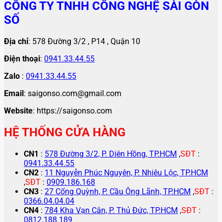
CÔNG TY TNHH CÔNG NGHỆ SÀI GÒN
SỐ
Địa chỉ
: 578 Đường 3/2 , P14 , Quận 10
Điện thoại
:
0941.33.44.55
Zalo
:
0941.33.44.55
Email
: saigonso.com@gmail.com
Website
: https://saigonso.com
HỆ THỐNG CỬA HÀNG
CN1
:
578 Đường 3/2, P. Diên Hồng, TP.HCM
,
SĐT
:
0941.33.44.55
CN2
:
11 Nguyễn Phúc Nguyên, P. Nhiêu Lộc, TP.HCM
,
SĐT
:
0909.186.168
CN3
:
27 Cống Quỳnh, P. Cầu Ông Lãnh, TP.HCM
,
SĐT
:
0366.04.04.04
CN4
:
784 Kha Vạn Cân, P. Thủ Đức, TP.HCM
,
SĐT
:
0812.188.189