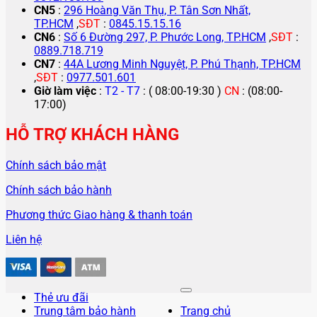
CN5
:
296 Hoàng Văn Thụ, P. Tân Sơn Nhất,
TP.HCM
,
SĐT
:
0845.15.15.16
CN6
:
Số 6 Đường 297, P. Phước Long, TP.HCM
,
SĐT
:
0889.718.719
CN7
:
44A Lương Minh Nguyệt, P. Phú Thạnh, TP.HCM
,
SĐT
:
0977.501.601
Giờ làm việc
:
T2 - T7
: ( 08:00-19:30 )
CN
: (08:00-
17:00)
HỖ TRỢ KHÁCH HÀNG
Chính sách bảo mật
Chính sách bảo hành
Phương thức Giao hàng & thanh toán
Liên hệ
Thẻ ưu đãi
Trung tâm bảo hành
Trang chủ