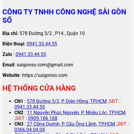
CÔNG TY TNHH CÔNG NGHỆ SÀI GÒN
SỐ
Địa chỉ
: 578 Đường 3/2 , P14 , Quận 10
Điện thoại
:
0941.33.44.55
Zalo
:
0941.33.44.55
Email
: saigonso.com@gmail.com
Website
: https://saigonso.com
HỆ THỐNG CỬA HÀNG
CN1
:
578 Đường 3/2, P. Diên Hồng, TP.HCM
,
SĐT
:
0941.33.44.55
CN2
:
11 Nguyễn Phúc Nguyên, P. Nhiêu Lộc, TP.HCM
,
SĐT
:
0909.186.168
CN3
:
27 Cống Quỳnh, P. Cầu Ông Lãnh, TP.HCM
,
SĐT
:
0366.04.04.04