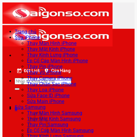
Bỏ
qua
nội
dung
Trang chủ
Sửa iPhone
Thay Màn Hình iPhone
Thay Mặt Kính iPhone
Thay Kính Lưng iPhone
Ép Cổ Cáp Màn Hình iPhone
Thay Pin iPhone
Đặt Lịch
Cửa Hàng
Thay Vỏ iPhone
Thay Camera iPhone
Tìm
Thay Chân Sạc iPhone
kiếm:
Thay Loa iPhone
Sửa Face ID iPhone
Sửa Main iPhone
Sửa Samsung
0
Thay Màn Hình Samsung
Thay Mặt Kính Samsung
Thay Pin Samsung
Ép Cổ Cáp Màn Hình Samsung
Thay Kính Lưng Samsung