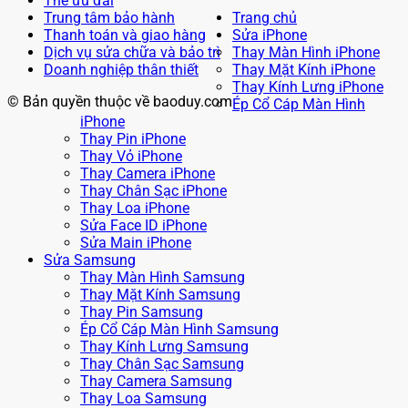
Thẻ ưu đãi
Trung tâm bảo hành
Trang chủ
Thanh toán và giao hàng
Sửa iPhone
Dịch vụ sửa chữa và bảo trì
Thay Màn Hình iPhone
Doanh nghiệp thân thiết
Thay Mặt Kính iPhone
Thay Kính Lưng iPhone
© Bản quyền thuộc về baoduy.com
Ép Cổ Cáp Màn Hình
iPhone
Thay Pin iPhone
Thay Vỏ iPhone
Thay Camera iPhone
Thay Chân Sạc iPhone
Thay Loa iPhone
Sửa Face ID iPhone
Sửa Main iPhone
Sửa Samsung
Thay Màn Hình Samsung
Thay Mặt Kính Samsung
Thay Pin Samsung
Ép Cổ Cáp Màn Hình Samsung
Thay Kính Lưng Samsung
Thay Chân Sạc Samsung
Thay Camera Samsung
Thay Loa Samsung