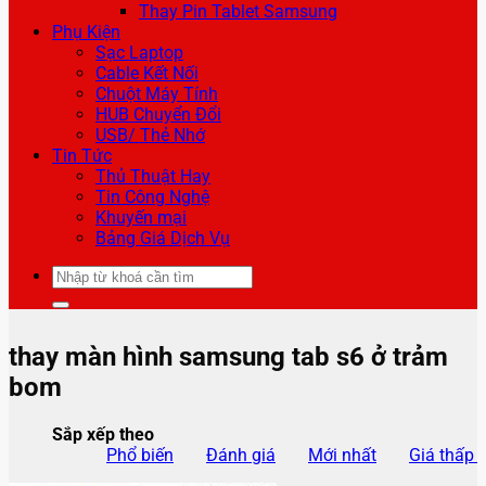
Thay Pin Tablet Samsung
Phụ Kiện
Sạc Laptop
Cable Kết Nối
Chuột Máy Tính
HUB Chuyển Đổi
USB/ Thẻ Nhớ
Tin Tức
Thủ Thuật Hay
Tin Công Nghệ
Khuyến mại
Bảng Giá Dịch Vụ
Tìm
kiếm:
thay màn hình samsung tab s6 ở trảm
bom
Sắp xếp theo
Phổ biến
Đánh giá
Mới nhất
Giá thấp 