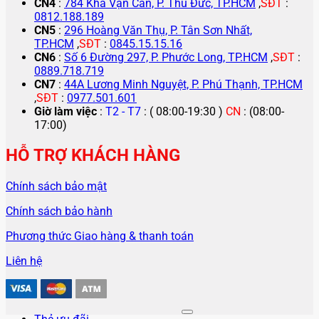
CN4
:
784 Kha Vạn Cân, P. Thủ Đức, TP.HCM
,
SĐT
:
0812.188.189
CN5
:
296 Hoàng Văn Thụ, P. Tân Sơn Nhất,
TP.HCM
,
SĐT
:
0845.15.15.16
CN6
:
Số 6 Đường 297, P. Phước Long, TP.HCM
,
SĐT
:
0889.718.719
CN7
:
44A Lương Minh Nguyệt, P. Phú Thạnh, TP.HCM
,
SĐT
:
0977.501.601
Giờ làm việc
:
T2 - T7
: ( 08:00-19:30 )
CN
: (08:00-
17:00)
HỖ TRỢ KHÁCH HÀNG
Chính sách bảo mật
Chính sách bảo hành
Phương thức Giao hàng & thanh toán
Liên hệ