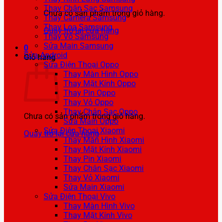
Thay Chân Sạc Samsung
Chưa có sản phẩm trong giỏ hàng.
Thay Camera Samsung
Thay Loa Samsung
Quay trở lại cửa hàng
Thay Vỏ Samsung
Sửa Main Samsung
0
Sửa Android
Giỏ hàng
Sửa Điện Thoại Oppo
Thay Màn Hình Oppo
Thay Mặt Kính Oppo
Thay Pin Oppo
Thay Vỏ Oppo
Thay Chân Sạc Oppo
Chưa có sản phẩm trong giỏ hàng.
Sửa Main Oppo
Sửa Điện Thoại Xiaomi
Quay trở lại cửa hàng
Thay Màn Hình Xiaomi
Thay Mặt Kính Xiaomi
Thay Pin Xiaomi
Thay Chân Sạc Xiaomi
Thay Vỏ Xiaomi
Sửa Main Xiaomi
Sửa Điện Thoại Vivo
Thay Màn Hình Vivo
Thay Mặt Kính Vivo