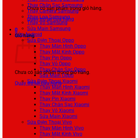
Thay Chân Sạc Samsung
Chưa có sản phẩm trong giỏ hàng.
Thay Camera Samsung
Thay Loa Samsung
Quay trở lại cửa hàng
Thay Vỏ Samsung
Sửa Main Samsung
0
Sửa Android
Giỏ hàng
Sửa Điện Thoại Oppo
Thay Màn Hình Oppo
Thay Mặt Kính Oppo
Thay Pin Oppo
Thay Vỏ Oppo
Thay Chân Sạc Oppo
Chưa có sản phẩm trong giỏ hàng.
Sửa Main Oppo
Sửa Điện Thoại Xiaomi
Quay trở lại cửa hàng
Thay Màn Hình Xiaomi
Thay Mặt Kính Xiaomi
Thay Pin Xiaomi
Thay Chân Sạc Xiaomi
Thay Vỏ Xiaomi
Sửa Main Xiaomi
Sửa Điện Thoại Vivo
Thay Màn Hình Vivo
Thay Mặt Kính Vivo