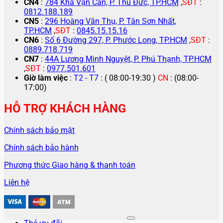
CN4
:
784 Kha Vạn Cân, P. Thủ Đức, TP.HCM
,
SĐT
:
0812.188.189
CN5
:
296 Hoàng Văn Thụ, P. Tân Sơn Nhất,
TP.HCM
,
SĐT
:
0845.15.15.16
CN6
:
Số 6 Đường 297, P. Phước Long, TP.HCM
,
SĐT
:
0889.718.719
CN7
:
44A Lương Minh Nguyệt, P. Phú Thạnh, TP.HCM
,
SĐT
:
0977.501.601
Giờ làm việc
:
T2 - T7
: ( 08:00-19:30 )
CN
: (08:00-
17:00)
HỖ TRỢ KHÁCH HÀNG
Chính sách bảo mật
Chính sách bảo hành
Phương thức Giao hàng & thanh toán
Liên hệ