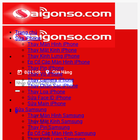
Bỏ
qua
nội
dung
Trang chủ
Sửa iPhone
Thay Màn Hình iPhone
Thay Mặt Kính iPhone
Thay Kính Lưng iPhone
Ép Cổ Cáp Màn Hình iPhone
Thay Pin iPhone
Đặt Lịch
Cửa Hàng
Thay Vỏ iPhone
Thay Camera iPhone
Tìm
Thay Chân Sạc iPhone
kiếm:
Thay Loa iPhone
Sửa Face ID iPhone
Sửa Main iPhone
Sửa Samsung
0
Thay Màn Hình Samsung
Thay Mặt Kính Samsung
Thay Pin Samsung
Ép Cổ Cáp Màn Hình Samsung
Thay Kính Lưng Samsung