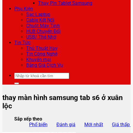
Thay Pin Tablet Samsung
Phụ Kiện
Sạc Laptop
Cable Kết Nối
Chuột Máy Tính
HUB Chuyển Đổi
USB/ Thẻ Nhớ
Tin Tức
Thủ Thuật Hay
Tin Công Nghệ
Khuyến mại
Bảng Giá Dịch Vụ
Tìm
kiếm:
thay màn hình samsung tab s6 ở xuân
lộc
Sắp xếp theo
Phổ biến
Đánh giá
Mới nhất
Giá thấp 