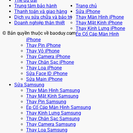
Thẻ ưu đãi
Trung tâm bảo hành
Trang chủ
Thanh toán và giao hàng
Sửa iPhone
Dịch vụ sửa chữa và bảo trì
Thay Màn Hình iPhone
Doanh nghiệp thân thiết
Thay Mặt Kính iPhone
Thay Kính Lưng iPhone
© Bản quyền thuộc về baoduy.com
Ép Cổ Cáp Màn Hình
iPhone
Thay Pin iPhone
Thay Vỏ iPhone
Thay Camera iPhone
Thay Chân Sạc iPhone
Thay Loa iPhone
Sửa Face ID iPhone
Sửa Main iPhone
Sửa Samsung
Thay Màn Hình Samsung
Thay Mặt Kính Samsung
Thay Pin Samsung
Ép Cổ Cáp Màn Hình Samsung
Thay Kính Lưng Samsung
Thay Chân Sạc Samsung
Thay Camera Samsung
Thay Loa Samsung