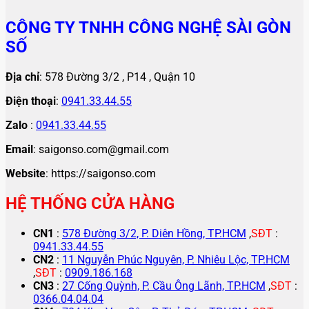
CÔNG TY TNHH CÔNG NGHỆ SÀI GÒN
SỐ
Địa chỉ
: 578 Đường 3/2 , P14 , Quận 10
Điện thoại
:
0941.33.44.55
Zalo
:
0941.33.44.55
Email
: saigonso.com@gmail.com
Website
: https://saigonso.com
HỆ THỐNG CỬA HÀNG
CN1
:
578 Đường 3/2, P. Diên Hồng, TP.HCM
,
SĐT
:
0941.33.44.55
CN2
:
11 Nguyễn Phúc Nguyên, P. Nhiêu Lộc, TP.HCM
,
SĐT
:
0909.186.168
CN3
:
27 Cống Quỳnh, P. Cầu Ông Lãnh, TP.HCM
,
SĐT
:
0366.04.04.04