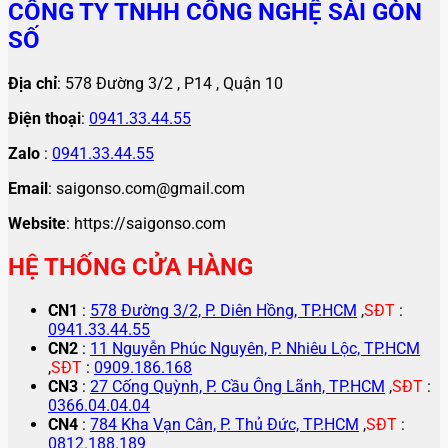
CÔNG TY TNHH CÔNG NGHỆ SÀI GÒN
SỐ
Địa chỉ
: 578 Đường 3/2 , P14 , Quận 10
Điện thoại
:
0941.33.44.55
Zalo
:
0941.33.44.55
Email
: saigonso.com@gmail.com
Website
: https://saigonso.com
HỆ THỐNG CỬA HÀNG
CN1
:
578 Đường 3/2, P. Diên Hồng, TP.HCM
,
SĐT
:
0941.33.44.55
CN2
:
11 Nguyễn Phúc Nguyên, P. Nhiêu Lộc, TP.HCM
,
SĐT
:
0909.186.168
CN3
:
27 Cống Quỳnh, P. Cầu Ông Lãnh, TP.HCM
,
SĐT
:
0366.04.04.04
CN4
:
784 Kha Vạn Cân, P. Thủ Đức, TP.HCM
,
SĐT
:
0812.188.189