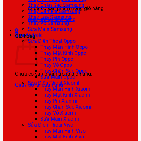
Thay Chân Sạc Samsung
Chưa có sản phẩm trong giỏ hàng.
Thay Camera Samsung
Thay Loa Samsung
Quay trở lại cửa hàng
Thay Vỏ Samsung
Sửa Main Samsung
0
Sửa Android
Giỏ hàng
Sửa Điện Thoại Oppo
Thay Màn Hình Oppo
Thay Mặt Kính Oppo
Thay Pin Oppo
Thay Vỏ Oppo
Thay Chân Sạc Oppo
Chưa có sản phẩm trong giỏ hàng.
Sửa Main Oppo
Sửa Điện Thoại Xiaomi
Quay trở lại cửa hàng
Thay Màn Hình Xiaomi
Thay Mặt Kính Xiaomi
Thay Pin Xiaomi
Thay Chân Sạc Xiaomi
Thay Vỏ Xiaomi
Sửa Main Xiaomi
Sửa Điện Thoại Vivo
Thay Màn Hình Vivo
Thay Mặt Kính Vivo