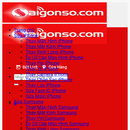
Bỏ
qua
nội
dung
Trang chủ
Sửa iPhone
Thay Màn Hình iPhone
Thay Mặt Kính iPhone
Thay Kính Lưng iPhone
Ép Cổ Cáp Màn Hình iPhone
Thay Pin iPhone
Đặt Lịch
Cửa Hàng
Thay Vỏ iPhone
Thay Camera iPhone
Tìm
Thay Chân Sạc iPhone
kiếm:
Thay Loa iPhone
Sửa Face ID iPhone
Sửa Main iPhone
Sửa Samsung
0
Thay Màn Hình Samsung
Thay Mặt Kính Samsung
Thay Pin Samsung
Ép Cổ Cáp Màn Hình Samsung
Thay Kính Lưng Samsung