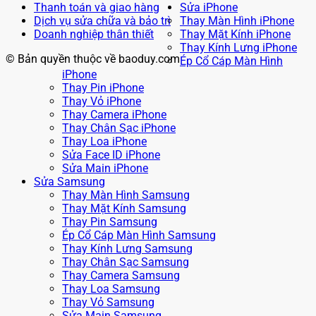
Thanh toán và giao hàng
Sửa iPhone
Dịch vụ sửa chữa và bảo trì
Thay Màn Hình iPhone
Doanh nghiệp thân thiết
Thay Mặt Kính iPhone
Thay Kính Lưng iPhone
© Bản quyền thuộc về baoduy.com
Ép Cổ Cáp Màn Hình
iPhone
Thay Pin iPhone
Thay Vỏ iPhone
Thay Camera iPhone
Thay Chân Sạc iPhone
Thay Loa iPhone
Sửa Face ID iPhone
Sửa Main iPhone
Sửa Samsung
Thay Màn Hình Samsung
Thay Mặt Kính Samsung
Thay Pin Samsung
Ép Cổ Cáp Màn Hình Samsung
Thay Kính Lưng Samsung
Thay Chân Sạc Samsung
Thay Camera Samsung
Thay Loa Samsung
Thay Vỏ Samsung
Sửa Main Samsung