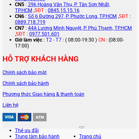
CN5
:
296 Hoàng Văn Thụ, P. Tân Sơn Nhất,
TP.HCM
,
SĐT
:
0845.15.15.16
CN6
:
Số 6 Đường 297, P. Phước Long, TP.HCM
,
SĐT
:
0889.718.719
CN7
:
44A Lương Minh Nguyệt, P. Phú Thạnh, TP.HCM
,
SĐT
:
0977.501.601
Giờ làm việc
:
T2 - T7
: ( 08:00-19:30 )
CN
: (08:00-
17:00)
HỖ TRỢ KHÁCH HÀNG
Chính sách bảo mật
Chính sách bảo hành
Phương thức Giao hàng & thanh toán
Liên hệ
Thẻ ưu đãi
Trung tâm bảo hành
Trang chủ