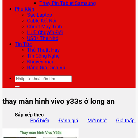
Thay Pin Tablet Samsung
Phụ Kiện
Sạc Laptop
Cable Kết Nối
Chuột Máy Tính
HUB Chuyển Đổi
USB/ Thẻ Nhớ
Tin Tức
Thủ Thuật Hay
Tin Công Nghệ
Khuyến mại
Bảng Giá Dịch Vụ
Tìm
kiếm:
thay màn hình vivo y33s ở long an
Sắp xếp theo
Phổ biến
Đánh giá
Mới nhất
Giá thấp 