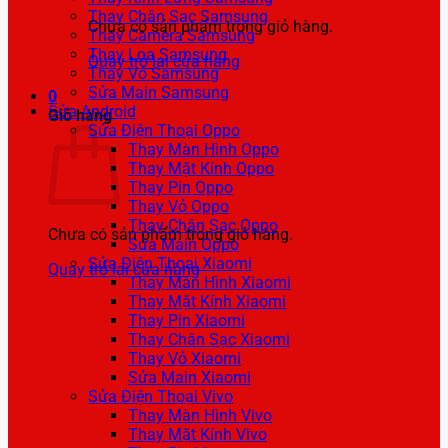
Thay Chân Sạc Samsung
Chưa có sản phẩm trong giỏ hàng.
Thay Camera Samsung
Thay Loa Samsung
Quay trở lại cửa hàng
Thay Vỏ Samsung
Sửa Main Samsung
0
Sửa Android
Giỏ hàng
Sửa Điện Thoại Oppo
Thay Màn Hình Oppo
Thay Mặt Kính Oppo
Thay Pin Oppo
Thay Vỏ Oppo
Thay Chân Sạc Oppo
Chưa có sản phẩm trong giỏ hàng.
Sửa Main Oppo
Sửa Điện Thoại Xiaomi
Quay trở lại cửa hàng
Thay Màn Hình Xiaomi
Thay Mặt Kính Xiaomi
Thay Pin Xiaomi
Thay Chân Sạc Xiaomi
Thay Vỏ Xiaomi
Sửa Main Xiaomi
Sửa Điện Thoại Vivo
Thay Màn Hình Vivo
Thay Mặt Kính Vivo