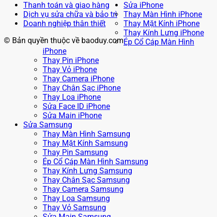
Thanh toán và giao hàng
Sửa iPhone
Dịch vụ sửa chữa và bảo trì
Thay Màn Hình iPhone
Doanh nghiệp thân thiết
Thay Mặt Kính iPhone
Thay Kính Lưng iPhone
© Bản quyền thuộc về baoduy.com
Ép Cổ Cáp Màn Hình
iPhone
Thay Pin iPhone
Thay Vỏ iPhone
Thay Camera iPhone
Thay Chân Sạc iPhone
Thay Loa iPhone
Sửa Face ID iPhone
Sửa Main iPhone
Sửa Samsung
Thay Màn Hình Samsung
Thay Mặt Kính Samsung
Thay Pin Samsung
Ép Cổ Cáp Màn Hình Samsung
Thay Kính Lưng Samsung
Thay Chân Sạc Samsung
Thay Camera Samsung
Thay Loa Samsung
Thay Vỏ Samsung
Sửa Main Samsung