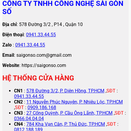
CÔNG TY TNHH CÔNG NGHỆ SÀI GÒN
SỐ
Địa chỉ
: 578 Đường 3/2 , P14 , Quận 10
Điện thoại
:
0941.33.44.55
Zalo
:
0941.33.44.55
Email
: saigonso.com@gmail.com
Website
: https://saigonso.com
HỆ THỐNG CỬA HÀNG
CN1
:
578 Đường 3/2, P. Diên Hồng, TP.HCM
,
SĐT
:
0941.33.44.55
CN2
:
11 Nguyễn Phúc Nguyên, P. Nhiêu Lộc, TP.HCM
,
SĐT
:
0909.186.168
CN3
:
27 Cống Quỳnh, P. Cầu Ông Lãnh, TP.HCM
,
SĐT
:
0366.04.04.04
CN4
:
784 Kha Vạn Cân, P. Thủ Đức, TP.HCM
,
SĐT
:
0812.188.189