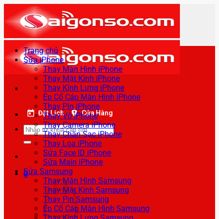
Bỏ
qua
nội
dung
Trang chủ
Sửa iPhone
Thay Màn Hình iPhone
Thay Mặt Kính iPhone
Thay Kính Lưng iPhone
Ép Cổ Cáp Màn Hình iPhone
Thay Pin iPhone
Đặt Lịch
Cửa Hàng
Thay Vỏ iPhone
Thay Camera iPhone
Tìm
Thay Chân Sạc iPhone
kiếm:
Thay Loa iPhone
Sửa Face ID iPhone
Sửa Main iPhone
Sửa Samsung
0
Thay Màn Hình Samsung
Thay Mặt Kính Samsung
Thay Pin Samsung
Ép Cổ Cáp Màn Hình Samsung
Thay Kính Lưng Samsung