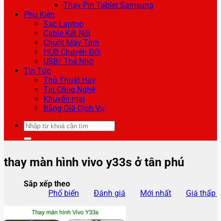
Thay Pin Tablet Samsung
Phụ Kiện
Sạc Laptop
Cable Kết Nối
Chuột Máy Tính
HUB Chuyển Đổi
USB/ Thẻ Nhớ
Tin Tức
Thủ Thuật Hay
Tin Công Nghệ
Khuyến mại
Bảng Giá Dịch Vụ
Tìm
kiếm:
thay màn hình vivo y33s ở tân phú
Sắp xếp theo
Phổ biến
Đánh giá
Mới nhất
Giá thấp 