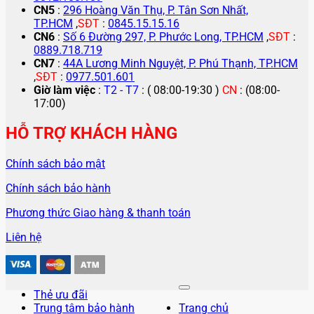
CN5
:
296 Hoàng Văn Thụ, P. Tân Sơn Nhất,
TP.HCM
,
SĐT
:
0845.15.15.16
CN6
:
Số 6 Đường 297, P. Phước Long, TP.HCM
,
SĐT
:
0889.718.719
CN7
:
44A Lương Minh Nguyệt, P. Phú Thạnh, TP.HCM
,
SĐT
:
0977.501.601
Giờ làm việc
:
T2 - T7
: ( 08:00-19:30 )
CN
: (08:00-
17:00)
HỖ TRỢ KHÁCH HÀNG
Chính sách bảo mật
Chính sách bảo hành
Phương thức Giao hàng & thanh toán
Liên hệ
Thẻ ưu đãi
Trung tâm bảo hành
Trang chủ