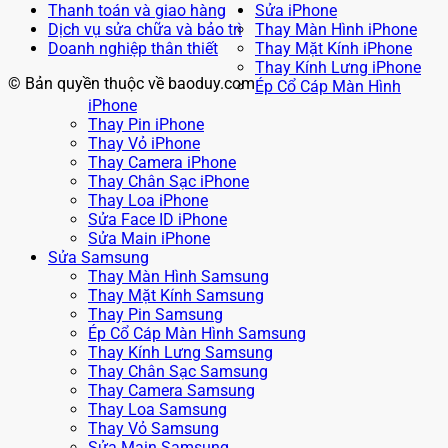
Thanh toán và giao hàng
Sửa iPhone
Dịch vụ sửa chữa và bảo trì
Thay Màn Hình iPhone
Doanh nghiệp thân thiết
Thay Mặt Kính iPhone
Thay Kính Lưng iPhone
© Bản quyền thuộc về baoduy.com
Ép Cổ Cáp Màn Hình
iPhone
Thay Pin iPhone
Thay Vỏ iPhone
Thay Camera iPhone
Thay Chân Sạc iPhone
Thay Loa iPhone
Sửa Face ID iPhone
Sửa Main iPhone
Sửa Samsung
Thay Màn Hình Samsung
Thay Mặt Kính Samsung
Thay Pin Samsung
Ép Cổ Cáp Màn Hình Samsung
Thay Kính Lưng Samsung
Thay Chân Sạc Samsung
Thay Camera Samsung
Thay Loa Samsung
Thay Vỏ Samsung
Sửa Main Samsung