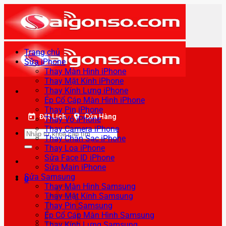
Bỏ
qua
nội
dung
Trang chủ
Sửa iPhone
Thay Màn Hình iPhone
Thay Mặt Kính iPhone
Thay Kính Lưng iPhone
Ép Cổ Cáp Màn Hình iPhone
Thay Pin iPhone
Đặt Lịch
Cửa Hàng
Thay Vỏ iPhone
Thay Camera iPhone
Tìm
Thay Chân Sạc iPhone
kiếm:
Thay Loa iPhone
Sửa Face ID iPhone
Sửa Main iPhone
Sửa Samsung
0
Thay Màn Hình Samsung
Thay Mặt Kính Samsung
Thay Pin Samsung
Ép Cổ Cáp Màn Hình Samsung
Thay Kính Lưng Samsung