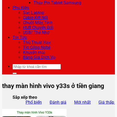
Thay Pin Tablet Samsung
Phụ Kiện
Sạc Laptop
Cable Kết Nối
Chuột Máy Tính
HUB Chuyển Đổi
USB/ Thẻ Nhớ
Tin Tức
Thủ Thuật Hay
Tin Công Nghệ
Khuyến mại
Bảng Giá Dịch Vụ
Tìm
kiếm:
thay màn hình vivo y33s ở tiền giang
Sắp xếp theo
Phổ biến
Đánh giá
Mới nhất
Giá thấp 