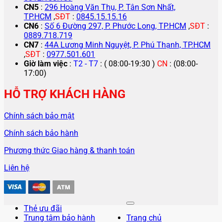
CN5
:
296 Hoàng Văn Thụ, P. Tân Sơn Nhất,
TP.HCM
,
SĐT
:
0845.15.15.16
CN6
:
Số 6 Đường 297, P. Phước Long, TP.HCM
,
SĐT
:
0889.718.719
CN7
:
44A Lương Minh Nguyệt, P. Phú Thạnh, TP.HCM
,
SĐT
:
0977.501.601
Giờ làm việc
:
T2 - T7
: ( 08:00-19:30 )
CN
: (08:00-
17:00)
HỖ TRỢ KHÁCH HÀNG
Chính sách bảo mật
Chính sách bảo hành
Phương thức Giao hàng & thanh toán
Liên hệ
Thẻ ưu đãi
Trung tâm bảo hành
Trang chủ