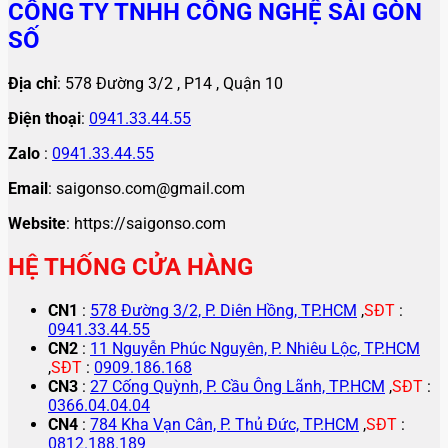
CÔNG TY TNHH CÔNG NGHỆ SÀI GÒN
SỐ
Địa chỉ
: 578 Đường 3/2 , P14 , Quận 10
Điện thoại
:
0941.33.44.55
Zalo
:
0941.33.44.55
Email
: saigonso.com@gmail.com
Website
: https://saigonso.com
HỆ THỐNG CỬA HÀNG
CN1
:
578 Đường 3/2, P. Diên Hồng, TP.HCM
,
SĐT
:
0941.33.44.55
CN2
:
11 Nguyễn Phúc Nguyên, P. Nhiêu Lộc, TP.HCM
,
SĐT
:
0909.186.168
CN3
:
27 Cống Quỳnh, P. Cầu Ông Lãnh, TP.HCM
,
SĐT
:
0366.04.04.04
CN4
:
784 Kha Vạn Cân, P. Thủ Đức, TP.HCM
,
SĐT
:
0812.188.189