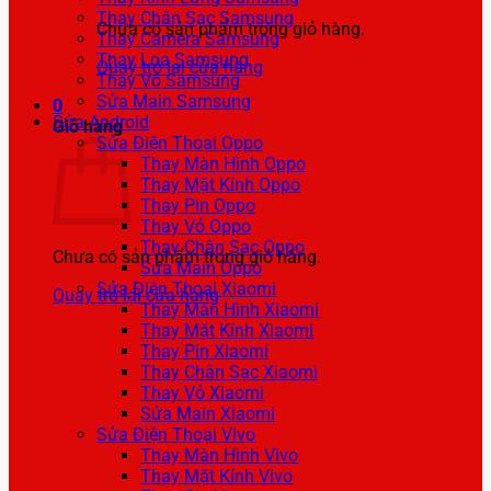
Thay Chân Sạc Samsung
Chưa có sản phẩm trong giỏ hàng.
Thay Camera Samsung
Thay Loa Samsung
Quay trở lại cửa hàng
Thay Vỏ Samsung
Sửa Main Samsung
0
Sửa Android
Giỏ hàng
Sửa Điện Thoại Oppo
Thay Màn Hình Oppo
Thay Mặt Kính Oppo
Thay Pin Oppo
Thay Vỏ Oppo
Thay Chân Sạc Oppo
Chưa có sản phẩm trong giỏ hàng.
Sửa Main Oppo
Sửa Điện Thoại Xiaomi
Quay trở lại cửa hàng
Thay Màn Hình Xiaomi
Thay Mặt Kính Xiaomi
Thay Pin Xiaomi
Thay Chân Sạc Xiaomi
Thay Vỏ Xiaomi
Sửa Main Xiaomi
Sửa Điện Thoại Vivo
Thay Màn Hình Vivo
Thay Mặt Kính Vivo