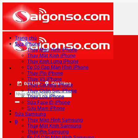
Bỏ
qua
nội
dung
Trang chủ
Sửa iPhone
Thay Màn Hình iPhone
Thay Mặt Kính iPhone
Thay Kính Lưng iPhone
Ép Cổ Cáp Màn Hình iPhone
Thay Pin iPhone
Thay Vỏ iPhone
Đặt Lịch
Cửa Hàng
Thay Camera iPhone
Thay Chân Sạc iPhone
Tìm
Thay Loa iPhone
kiếm:
Sửa Face ID iPhone
Sửa Main iPhone
Sửa Samsung
Thay Màn Hình Samsung
0
Thay Mặt Kính Samsung
Thay Pin Samsung
Ép Cổ Cáp Màn Hình Samsung