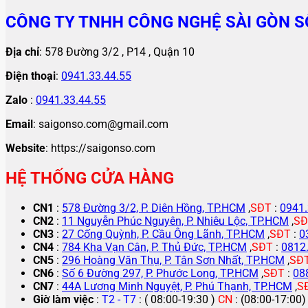
CÔNG TY TNHH CÔNG NGHỆ SÀI GÒN S
Địa chỉ
: 578 Đường 3/2 , P14 , Quận 10
Điện thoại
:
0941.33.44.55
Zalo
:
0941.33.44.55
Email
: saigonso.com@gmail.com
Website
: https://saigonso.com
HỆ THỐNG CỬA HÀNG
CN1
:
578 Đường 3/2, P. Diên Hồng, TP.HCM
,
SĐT
:
0941.
CN2
:
11 Nguyễn Phúc Nguyên, P. Nhiêu Lộc, TP.HCM
,
SĐ
CN3
:
27 Cống Quỳnh, P. Cầu Ông Lãnh, TP.HCM
,
SĐT
:
0
CN4
:
784 Kha Vạn Cân, P. Thủ Đức, TP.HCM
,
SĐT
:
0812
CN5
:
296 Hoàng Văn Thụ, P. Tân Sơn Nhất, TP.HCM
,
SĐ
CN6
:
Số 6 Đường 297, P. Phước Long, TP.HCM
,
SĐT
:
08
CN7
:
44A Lương Minh Nguyệt, P. Phú Thạnh, TP.HCM
,
S
Giờ làm việc
:
T2 - T7
: ( 08:00-19:30 )
CN
: (08:00-17:00)