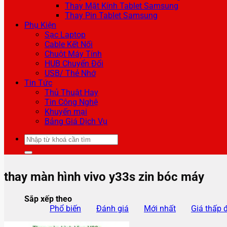
Thay Mặt Kính Tablet Samsung
Thay Pin Tablet Samsung
Phụ Kiện
Sạc Laptop
Cable Kết Nối
Chuột Máy Tính
HUB Chuyển Đổi
USB/ Thẻ Nhớ
Tin Tức
Thủ Thuật Hay
Tin Công Nghệ
Khuyến mại
Bảng Giá Dịch Vụ
Tìm
kiếm:
thay màn hình vivo y33s zin bóc máy
Sắp xếp theo
Phổ biến
Đánh giá
Mới nhất
Giá thấp 