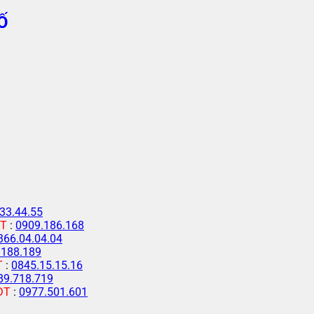
Ố
33.44.55
T
:
0909.186.168
366.04.04.04
.188.189
T
:
0845.15.15.16
89.718.719
ĐT
:
0977.501.601