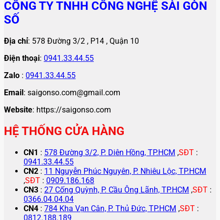
CÔNG TY TNHH CÔNG NGHỆ SÀI GÒN
SỐ
Địa chỉ
: 578 Đường 3/2 , P14 , Quận 10
Điện thoại
:
0941.33.44.55
Zalo
:
0941.33.44.55
Email
: saigonso.com@gmail.com
Website
: https://saigonso.com
HỆ THỐNG CỬA HÀNG
CN1
:
578 Đường 3/2, P. Diên Hồng, TP.HCM
,
SĐT
:
0941.33.44.55
CN2
:
11 Nguyễn Phúc Nguyên, P. Nhiêu Lộc, TP.HCM
,
SĐT
:
0909.186.168
CN3
:
27 Cống Quỳnh, P. Cầu Ông Lãnh, TP.HCM
,
SĐT
:
0366.04.04.04
CN4
:
784 Kha Vạn Cân, P. Thủ Đức, TP.HCM
,
SĐT
:
0812.188.189