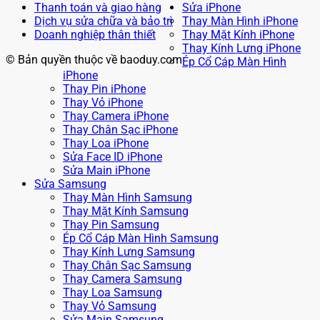
Thanh toán và giao hàng
Sửa iPhone
Dịch vụ sửa chữa và bảo trì
Thay Màn Hình iPhone
Doanh nghiệp thân thiết
Thay Mặt Kính iPhone
Thay Kính Lưng iPhone
© Bản quyền thuộc về baoduy.com
Ép Cổ Cáp Màn Hình
iPhone
Thay Pin iPhone
Thay Vỏ iPhone
Thay Camera iPhone
Thay Chân Sạc iPhone
Thay Loa iPhone
Sửa Face ID iPhone
Sửa Main iPhone
Sửa Samsung
Thay Màn Hình Samsung
Thay Mặt Kính Samsung
Thay Pin Samsung
Ép Cổ Cáp Màn Hình Samsung
Thay Kính Lưng Samsung
Thay Chân Sạc Samsung
Thay Camera Samsung
Thay Loa Samsung
Thay Vỏ Samsung
Sửa Main Samsung