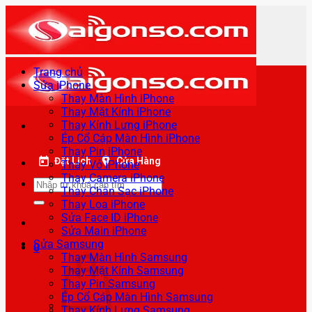
Bỏ
qua
nội
dung
Trang chủ
Sửa iPhone
Thay Màn Hình iPhone
Thay Mặt Kính iPhone
Thay Kính Lưng iPhone
Ép Cổ Cáp Màn Hình iPhone
Thay Pin iPhone
Đặt Lịch
Cửa Hàng
Thay Vỏ iPhone
Thay Camera iPhone
Tìm
Thay Chân Sạc iPhone
kiếm:
Thay Loa iPhone
Sửa Face ID iPhone
Sửa Main iPhone
Sửa Samsung
0
Thay Màn Hình Samsung
Thay Mặt Kính Samsung
Thay Pin Samsung
Ép Cổ Cáp Màn Hình Samsung
Thay Kính Lưng Samsung