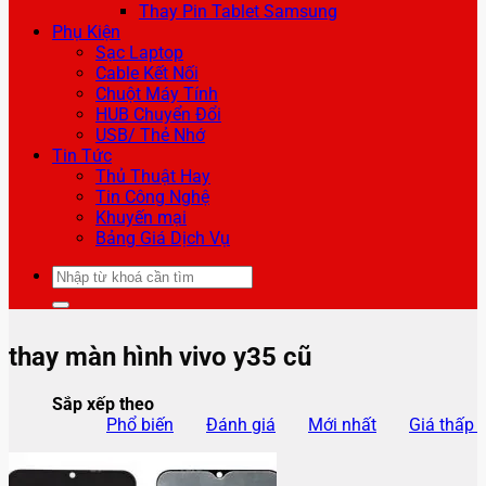
Thay Pin Tablet Samsung
Phụ Kiện
Sạc Laptop
Cable Kết Nối
Chuột Máy Tính
HUB Chuyển Đổi
USB/ Thẻ Nhớ
Tin Tức
Thủ Thuật Hay
Tin Công Nghệ
Khuyến mại
Bảng Giá Dịch Vụ
Tìm
kiếm:
thay màn hình vivo y35 cũ
Sắp xếp theo
Phổ biến
Đánh giá
Mới nhất
Giá thấp 