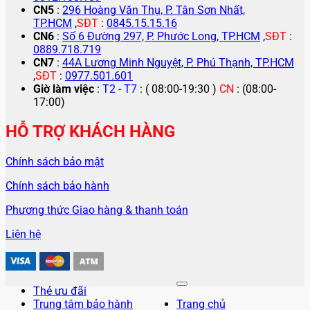
CN5
:
296 Hoàng Văn Thụ, P. Tân Sơn Nhất,
TP.HCM
,
SĐT
:
0845.15.15.16
CN6
:
Số 6 Đường 297, P. Phước Long, TP.HCM
,
SĐT
:
0889.718.719
CN7
:
44A Lương Minh Nguyệt, P. Phú Thạnh, TP.HCM
,
SĐT
:
0977.501.601
Giờ làm việc
:
T2 - T7
: ( 08:00-19:30 )
CN
: (08:00-
17:00)
HỖ TRỢ KHÁCH HÀNG
Chính sách bảo mật
Chính sách bảo hành
Phương thức Giao hàng & thanh toán
Liên hệ
Thẻ ưu đãi
Trung tâm bảo hành
Trang chủ