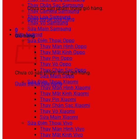
Thay Chân Sạc Samsung
Chưa có sản phẩm trong giỏ hàng.
Thay Camera Samsung
Thay Loa Samsung
Quay trở lại cửa hàng
Thay Vỏ Samsung
Sửa Main Samsung
0
Sửa Android
Giỏ hàng
Sửa Điện Thoại Oppo
Thay Màn Hình Oppo
Thay Mặt Kính Oppo
Thay Pin Oppo
Thay Vỏ Oppo
Thay Chân Sạc Oppo
Chưa có sản phẩm trong giỏ hàng.
Sửa Main Oppo
Sửa Điện Thoại Xiaomi
Quay trở lại cửa hàng
Thay Màn Hình Xiaomi
Thay Mặt Kính Xiaomi
Thay Pin Xiaomi
Thay Chân Sạc Xiaomi
Thay Vỏ Xiaomi
Sửa Main Xiaomi
Sửa Điện Thoại Vivo
Thay Màn Hình Vivo
Thay Mặt Kính Vivo