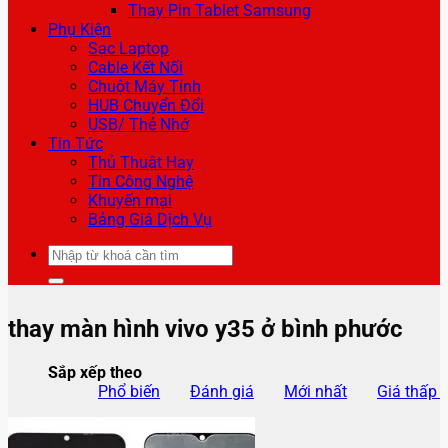
Thay Pin Tablet Samsung
Phụ Kiện
Sạc Laptop
Cable Kết Nối
Chuột Máy Tính
HUB Chuyển Đổi
USB/ Thẻ Nhớ
Tin Tức
Thủ Thuật Hay
Tin Công Nghệ
Khuyến mại
Bảng Giá Dịch Vụ
Tìm
kiếm:
thay màn hình vivo y35 ở bình phước
Sắp xếp theo
Phổ biến
Đánh giá
Mới nhất
Giá thấp 