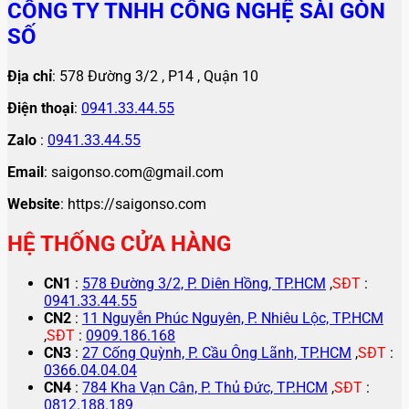
CÔNG TY TNHH CÔNG NGHỆ SÀI GÒN
SỐ
Địa chỉ
: 578 Đường 3/2 , P14 , Quận 10
Điện thoại
:
0941.33.44.55
Zalo
:
0941.33.44.55
Email
: saigonso.com@gmail.com
Website
: https://saigonso.com
HỆ THỐNG CỬA HÀNG
CN1
:
578 Đường 3/2, P. Diên Hồng, TP.HCM
,
SĐT
:
0941.33.44.55
CN2
:
11 Nguyễn Phúc Nguyên, P. Nhiêu Lộc, TP.HCM
,
SĐT
:
0909.186.168
CN3
:
27 Cống Quỳnh, P. Cầu Ông Lãnh, TP.HCM
,
SĐT
:
0366.04.04.04
CN4
:
784 Kha Vạn Cân, P. Thủ Đức, TP.HCM
,
SĐT
:
0812.188.189