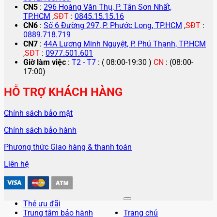
CN5
:
296 Hoàng Văn Thụ, P. Tân Sơn Nhất,
TP.HCM
,
SĐT
:
0845.15.15.16
CN6
:
Số 6 Đường 297, P. Phước Long, TP.HCM
,
SĐT
:
0889.718.719
CN7
:
44A Lương Minh Nguyệt, P. Phú Thạnh, TP.HCM
,
SĐT
:
0977.501.601
Giờ làm việc
:
T2 - T7
: ( 08:00-19:30 )
CN
: (08:00-
17:00)
HỖ TRỢ KHÁCH HÀNG
Chính sách bảo mật
Chính sách bảo hành
Phương thức Giao hàng & thanh toán
Liên hệ
Thẻ ưu đãi
Trung tâm bảo hành
Trang chủ