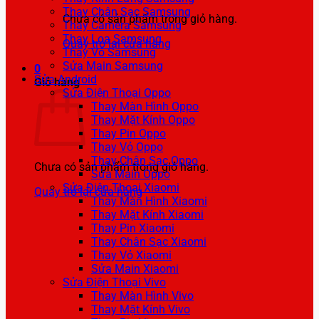
Thay Chân Sạc Samsung
Chưa có sản phẩm trong giỏ hàng.
Thay Camera Samsung
Thay Loa Samsung
Quay trở lại cửa hàng
Thay Vỏ Samsung
Sửa Main Samsung
0
Sửa Android
Giỏ hàng
Sửa Điện Thoại Oppo
Thay Màn Hình Oppo
Thay Mặt Kính Oppo
Thay Pin Oppo
Thay Vỏ Oppo
Thay Chân Sạc Oppo
Chưa có sản phẩm trong giỏ hàng.
Sửa Main Oppo
Sửa Điện Thoại Xiaomi
Quay trở lại cửa hàng
Thay Màn Hình Xiaomi
Thay Mặt Kính Xiaomi
Thay Pin Xiaomi
Thay Chân Sạc Xiaomi
Thay Vỏ Xiaomi
Sửa Main Xiaomi
Sửa Điện Thoại Vivo
Thay Màn Hình Vivo
Thay Mặt Kính Vivo