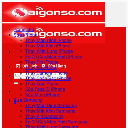
Bỏ
qua
nội
dung
Trang chủ
Sửa iPhone
Thay Màn Hình iPhone
Thay Mặt Kính iPhone
Thay Kính Lưng iPhone
Ép Cổ Cáp Màn Hình iPhone
Thay Pin iPhone
Đặt Lịch
Cửa Hàng
Thay Vỏ iPhone
Thay Camera iPhone
Tìm
Thay Chân Sạc iPhone
kiếm:
Thay Loa iPhone
Sửa Face ID iPhone
Sửa Main iPhone
Sửa Samsung
0
Thay Màn Hình Samsung
Thay Mặt Kính Samsung
Thay Pin Samsung
Ép Cổ Cáp Màn Hình Samsung
Thay Kính Lưng Samsung