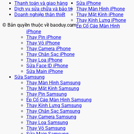
Thanh toán và giao hàng
Sửa iPhone
Dịch vụ sửa chữa và bảo trì
Thay Màn Hình iPhone
Doanh nghiệp thân thiết
Thay Mặt Kính iPhone
Thay Kính Lưng iPhone
© Bản quyền thuộc về baoduy.com
Ép Cổ Cáp Màn Hình
iPhone
Thay Pin iPhone
Thay Vỏ iPhone
Thay Camera iPhone
Thay Chân Sạc iPhone
Thay Loa iPhone
Sửa Face ID iPhone
Sửa Main iPhone
Sửa Samsung
Thay Màn Hình Samsung
Thay Mặt Kính Samsung
Thay Pin Samsung
Ép Cổ Cáp Màn Hình Samsung
Thay Kính Lưng Samsung
Thay Chân Sạc Samsung
Thay Camera Samsung
Thay Loa Samsung
Thay Vỏ Samsung
Sửa Main Samsung