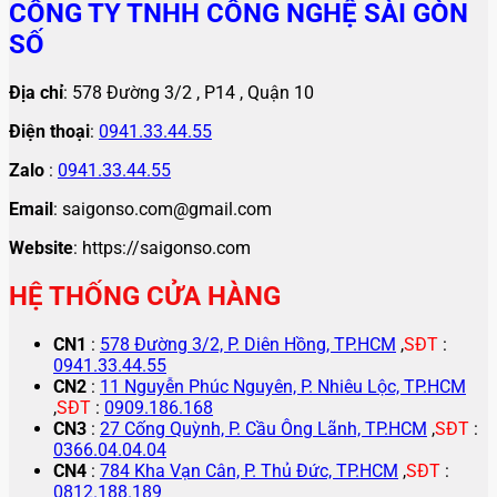
CÔNG TY TNHH CÔNG NGHỆ SÀI GÒN
SỐ
Địa chỉ
: 578 Đường 3/2 , P14 , Quận 10
Điện thoại
:
0941.33.44.55
Zalo
:
0941.33.44.55
Email
: saigonso.com@gmail.com
Website
: https://saigonso.com
HỆ THỐNG CỬA HÀNG
CN1
:
578 Đường 3/2, P. Diên Hồng, TP.HCM
,
SĐT
:
0941.33.44.55
CN2
:
11 Nguyễn Phúc Nguyên, P. Nhiêu Lộc, TP.HCM
,
SĐT
:
0909.186.168
CN3
:
27 Cống Quỳnh, P. Cầu Ông Lãnh, TP.HCM
,
SĐT
:
0366.04.04.04
CN4
:
784 Kha Vạn Cân, P. Thủ Đức, TP.HCM
,
SĐT
:
0812.188.189