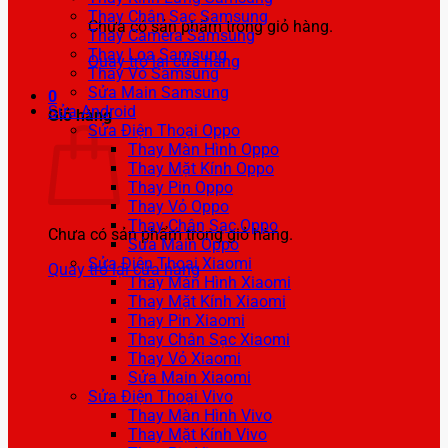
Thay Chân Sạc Samsung
Chưa có sản phẩm trong giỏ hàng.
Thay Camera Samsung
Thay Loa Samsung
Quay trở lại cửa hàng
Thay Vỏ Samsung
Sửa Main Samsung
0
Sửa Android
Giỏ hàng
Sửa Điện Thoại Oppo
Thay Màn Hình Oppo
Thay Mặt Kính Oppo
Thay Pin Oppo
Thay Vỏ Oppo
Thay Chân Sạc Oppo
Chưa có sản phẩm trong giỏ hàng.
Sửa Main Oppo
Sửa Điện Thoại Xiaomi
Quay trở lại cửa hàng
Thay Màn Hình Xiaomi
Thay Mặt Kính Xiaomi
Thay Pin Xiaomi
Thay Chân Sạc Xiaomi
Thay Vỏ Xiaomi
Sửa Main Xiaomi
Sửa Điện Thoại Vivo
Thay Màn Hình Vivo
Thay Mặt Kính Vivo