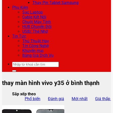
Thay Pin Tablet Samsung
Phụ Kiện
Sạc Laptop
Cable Kết Nối
Chuột Máy Tính
HUB Chuyển Đổi
USB/ Thẻ Nhớ
Tin Tức
Thủ Thuật Hay
Tin Công Nghệ
Khuyến mại
Bảng Giá Dịch Vụ
Tìm
kiếm:
thay màn hình vivo y35 ở bình thạnh
Sắp xếp theo
Phổ biến
Đánh giá
Mới nhất
Giá thấp 