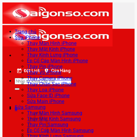
Bỏ
qua
nội
dung
Trang chủ
Sửa iPhone
Thay Màn Hình iPhone
Thay Mặt Kính iPhone
Thay Kính Lưng iPhone
Ép Cổ Cáp Màn Hình iPhone
Thay Pin iPhone
Đặt Lịch
Cửa Hàng
Thay Vỏ iPhone
Thay Camera iPhone
Tìm
Thay Chân Sạc iPhone
kiếm:
Thay Loa iPhone
Sửa Face ID iPhone
Sửa Main iPhone
Sửa Samsung
0
Thay Màn Hình Samsung
Thay Mặt Kính Samsung
Thay Pin Samsung
Ép Cổ Cáp Màn Hình Samsung
Thay Kính Lưng Samsung