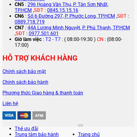
CN5
:
296 Hoàng Văn Thụ, P. Tân Sơn Nhất,
TP.HCM
,
SĐT
:
0845.15.15.16
CN6
:
Số 6 Đường 297, P. Phước Long, TP.HCM
,
SĐT
:
0889.718.719
CN7
:
44A Lương Minh Nguyệt, P. Phú Thạnh, TP.HCM
,
SĐT
:
0977.501.601
Giờ làm việc
:
T2 - T7
: ( 08:00-19:30 )
CN
: (08:00-
17:00)
HỖ TRỢ KHÁCH HÀNG
Chính sách bảo mật
Chính sách bảo hành
Phương thức Giao hàng & thanh toán
Liên hệ
Thẻ ưu đãi
Trung tâm bảo hành
Trang chủ