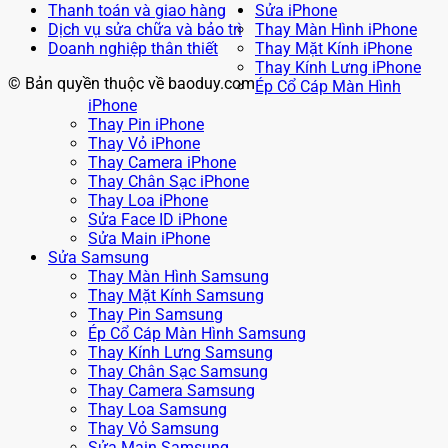
Thanh toán và giao hàng
Sửa iPhone
Dịch vụ sửa chữa và bảo trì
Thay Màn Hình iPhone
Doanh nghiệp thân thiết
Thay Mặt Kính iPhone
Thay Kính Lưng iPhone
© Bản quyền thuộc về baoduy.com
Ép Cổ Cáp Màn Hình
iPhone
Thay Pin iPhone
Thay Vỏ iPhone
Thay Camera iPhone
Thay Chân Sạc iPhone
Thay Loa iPhone
Sửa Face ID iPhone
Sửa Main iPhone
Sửa Samsung
Thay Màn Hình Samsung
Thay Mặt Kính Samsung
Thay Pin Samsung
Ép Cổ Cáp Màn Hình Samsung
Thay Kính Lưng Samsung
Thay Chân Sạc Samsung
Thay Camera Samsung
Thay Loa Samsung
Thay Vỏ Samsung
Sửa Main Samsung