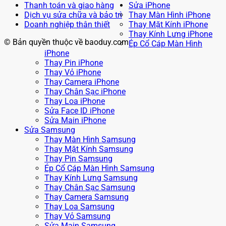
Thanh toán và giao hàng
Sửa iPhone
Dịch vụ sửa chữa và bảo trì
Thay Màn Hình iPhone
Doanh nghiệp thân thiết
Thay Mặt Kính iPhone
Thay Kính Lưng iPhone
© Bản quyền thuộc về baoduy.com
Ép Cổ Cáp Màn Hình
iPhone
Thay Pin iPhone
Thay Vỏ iPhone
Thay Camera iPhone
Thay Chân Sạc iPhone
Thay Loa iPhone
Sửa Face ID iPhone
Sửa Main iPhone
Sửa Samsung
Thay Màn Hình Samsung
Thay Mặt Kính Samsung
Thay Pin Samsung
Ép Cổ Cáp Màn Hình Samsung
Thay Kính Lưng Samsung
Thay Chân Sạc Samsung
Thay Camera Samsung
Thay Loa Samsung
Thay Vỏ Samsung
Sửa Main Samsung