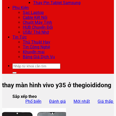
Thay Pin Tablet Samsung
Phụ Kiện
Sạc Laptop
Cable Kết Nối
Chuột Máy Tính
HUB Chuyển Đổi
USB/ Thẻ Nhớ
Tin Tức
Thủ Thuật Hay
Tin Công Nghệ
Khuyến mại
Bảng Giá Dịch Vụ
Tìm
kiếm:
thay màn hình vivo y35 ở thegioididong
Sắp xếp theo
Phổ biến
Đánh giá
Mới nhất
Giá thấp 