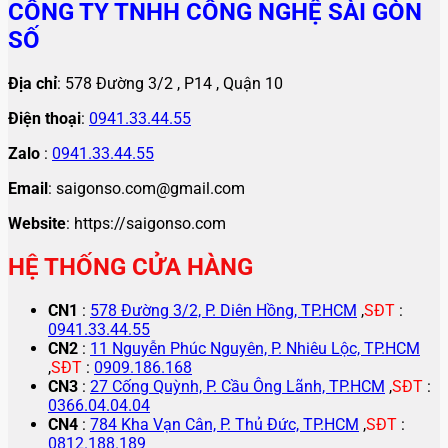
CÔNG TY TNHH CÔNG NGHỆ SÀI GÒN
SỐ
Địa chỉ
: 578 Đường 3/2 , P14 , Quận 10
Điện thoại
:
0941.33.44.55
Zalo
:
0941.33.44.55
Email
: saigonso.com@gmail.com
Website
: https://saigonso.com
HỆ THỐNG CỬA HÀNG
CN1
:
578 Đường 3/2, P. Diên Hồng, TP.HCM
,
SĐT
:
0941.33.44.55
CN2
:
11 Nguyễn Phúc Nguyên, P. Nhiêu Lộc, TP.HCM
,
SĐT
:
0909.186.168
CN3
:
27 Cống Quỳnh, P. Cầu Ông Lãnh, TP.HCM
,
SĐT
:
0366.04.04.04
CN4
:
784 Kha Vạn Cân, P. Thủ Đức, TP.HCM
,
SĐT
:
0812.188.189