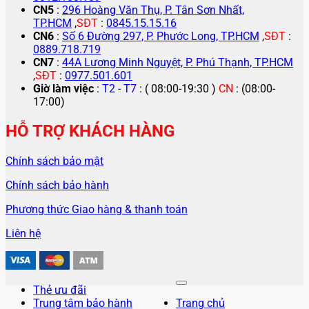
CN5
:
296 Hoàng Văn Thụ, P. Tân Sơn Nhất,
TP.HCM
,
SĐT
:
0845.15.15.16
CN6
:
Số 6 Đường 297, P. Phước Long, TP.HCM
,
SĐT
:
0889.718.719
CN7
:
44A Lương Minh Nguyệt, P. Phú Thạnh, TP.HCM
,
SĐT
:
0977.501.601
Giờ làm việc
:
T2 - T7
: ( 08:00-19:30 )
CN
: (08:00-
17:00)
HỖ TRỢ KHÁCH HÀNG
Chính sách bảo mật
Chính sách bảo hành
Phương thức Giao hàng & thanh toán
Liên hệ
Thẻ ưu đãi
Trung tâm bảo hành
Trang chủ