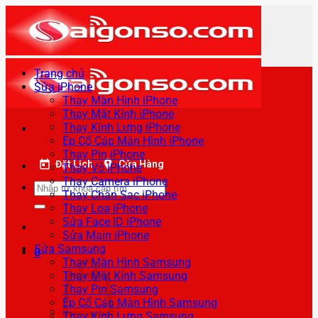
Bỏ
qua
nội
dung
Trang chủ
Sửa iPhone
Thay Màn Hình iPhone
Thay Mặt Kính iPhone
Thay Kính Lưng iPhone
Ép Cổ Cáp Màn Hình iPhone
Thay Pin iPhone
Đặt Lịch
Cửa Hàng
Thay Vỏ iPhone
Thay Camera iPhone
Tìm
Thay Chân Sạc iPhone
kiếm:
Thay Loa iPhone
Sửa Face ID iPhone
Sửa Main iPhone
Sửa Samsung
0
Thay Màn Hình Samsung
Thay Mặt Kính Samsung
Thay Pin Samsung
Ép Cổ Cáp Màn Hình Samsung
Thay Kính Lưng Samsung