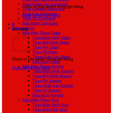
Thay Chân Sạc Samsung
Chưa có sản phẩm trong giỏ hàng.
Thay Camera Samsung
Thay Loa Samsung
Quay trở lại cửa hàng
Thay Vỏ Samsung
Sửa Main Samsung
0
Sửa Android
Giỏ hàng
Sửa Điện Thoại Oppo
Thay Màn Hình Oppo
Thay Mặt Kính Oppo
Thay Pin Oppo
Thay Vỏ Oppo
Thay Chân Sạc Oppo
Chưa có sản phẩm trong giỏ hàng.
Sửa Main Oppo
Sửa Điện Thoại Xiaomi
Quay trở lại cửa hàng
Thay Màn Hình Xiaomi
Thay Mặt Kính Xiaomi
Thay Pin Xiaomi
Thay Chân Sạc Xiaomi
Thay Vỏ Xiaomi
Sửa Main Xiaomi
Sửa Điện Thoại Vivo
Thay Màn Hình Vivo
Thay Mặt Kính Vivo