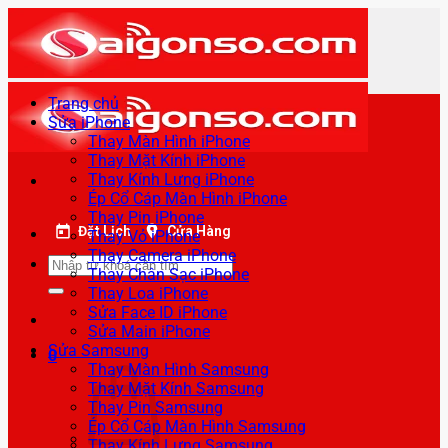
Bỏ
qua
nội
dung
Trang chủ
Sửa iPhone
Thay Màn Hình iPhone
Thay Mặt Kính iPhone
Thay Kính Lưng iPhone
Ép Cổ Cáp Màn Hình iPhone
Thay Pin iPhone
Đặt Lịch
Cửa Hàng
Thay Vỏ iPhone
Thay Camera iPhone
Tìm
Thay Chân Sạc iPhone
kiếm:
Thay Loa iPhone
Sửa Face ID iPhone
Sửa Main iPhone
Sửa Samsung
0
Thay Màn Hình Samsung
Thay Mặt Kính Samsung
Thay Pin Samsung
Ép Cổ Cáp Màn Hình Samsung
Thay Kính Lưng Samsung