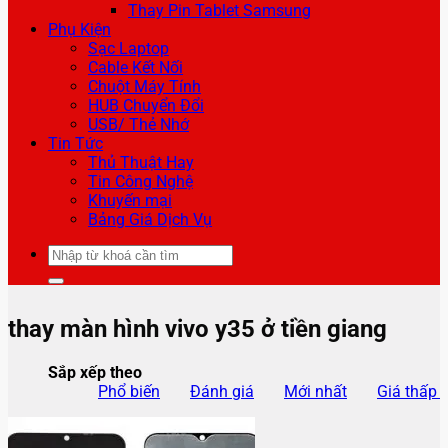
Thay Pin Tablet Samsung
Phụ Kiện
Sạc Laptop
Cable Kết Nối
Chuột Máy Tính
HUB Chuyển Đổi
USB/ Thẻ Nhớ
Tin Tức
Thủ Thuật Hay
Tin Công Nghệ
Khuyến mại
Bảng Giá Dịch Vụ
Tìm
kiếm:
thay màn hình vivo y35 ở tiền giang
Sắp xếp theo
Phổ biến
Đánh giá
Mới nhất
Giá thấp 