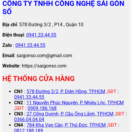
CÔNG TY TNHH CÔNG NGHỆ SÀI GÒN
SỐ
Địa chỉ
: 578 Đường 3/2 , P14 , Quận 10
Điện thoại
:
0941.33.44.55
Zalo
:
0941.33.44.55
Email
: saigonso.com@gmail.com
Website
: https://saigonso.com
HỆ THỐNG CỬA HÀNG
CN1
:
578 Đường 3/2, P. Diên Hồng, TP.HCM
,
SĐT
:
0941.33.44.55
CN2
:
11 Nguyễn Phúc Nguyên, P. Nhiêu Lộc, TP.HCM
,
SĐT
:
0909.186.168
CN3
:
27 Cống Quỳnh, P. Cầu Ông Lãnh, TP.HCM
,
SĐT
:
0366.04.04.04
CN4
:
784 Kha Vạn Cân, P. Thủ Đức, TP.HCM
,
SĐT
:
0812.188.189