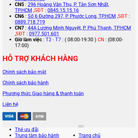
CN5
:
296 Hoàng Văn Thụ, P. Tân Sơn Nhất,
TP.HCM
,
SĐT
:
0845.15.15.16
CN6
:
Số 6 Đường 297, P. Phước Long, TP.HCM
,
SĐT
:
0889.718.719
CN7
:
44A Lương Minh Nguyệt, P. Phú Thạnh, TP.HCM
,
SĐT
:
0977.501.601
Giờ làm việc
:
T2 - T7
: ( 08:00-19:30 )
CN
: (08:00-
17:00)
HỖ TRỢ KHÁCH HÀNG
Chính sách bảo mật
Chính sách bảo hành
Phương thức Giao hàng & thanh toán
Liên hệ
Thẻ ưu đãi
Trung tâm bảo hành
Trang chủ