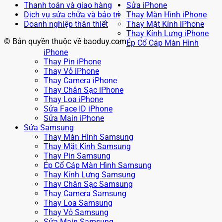
Thanh toán và giao hàng
Sửa iPhone
Dịch vụ sửa chữa và bảo trì
Thay Màn Hình iPhone
Doanh nghiệp thân thiết
Thay Mặt Kính iPhone
Thay Kính Lưng iPhone
© Bản quyền thuộc về baoduy.com
Ép Cổ Cáp Màn Hình
iPhone
Thay Pin iPhone
Thay Vỏ iPhone
Thay Camera iPhone
Thay Chân Sạc iPhone
Thay Loa iPhone
Sửa Face ID iPhone
Sửa Main iPhone
Sửa Samsung
Thay Màn Hình Samsung
Thay Mặt Kính Samsung
Thay Pin Samsung
Ép Cổ Cáp Màn Hình Samsung
Thay Kính Lưng Samsung
Thay Chân Sạc Samsung
Thay Camera Samsung
Thay Loa Samsung
Thay Vỏ Samsung
Sửa Main Samsung