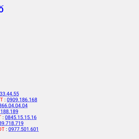
Ố
33.44.55
T
:
0909.186.168
366.04.04.04
.188.189
T
:
0845.15.15.16
89.718.719
ĐT
:
0977.501.601