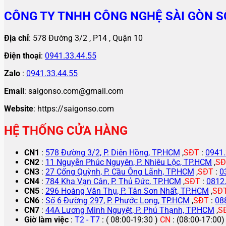
CÔNG TY TNHH CÔNG NGHỆ SÀI GÒN S
Địa chỉ
: 578 Đường 3/2 , P14 , Quận 10
Điện thoại
:
0941.33.44.55
Zalo
:
0941.33.44.55
Email
: saigonso.com@gmail.com
Website
: https://saigonso.com
HỆ THỐNG CỬA HÀNG
CN1
:
578 Đường 3/2, P. Diên Hồng, TP.HCM
,
SĐT
:
0941.
CN2
:
11 Nguyễn Phúc Nguyên, P. Nhiêu Lộc, TP.HCM
,
SĐ
CN3
:
27 Cống Quỳnh, P. Cầu Ông Lãnh, TP.HCM
,
SĐT
:
0
CN4
:
784 Kha Vạn Cân, P. Thủ Đức, TP.HCM
,
SĐT
:
0812
CN5
:
296 Hoàng Văn Thụ, P. Tân Sơn Nhất, TP.HCM
,
SĐ
CN6
:
Số 6 Đường 297, P. Phước Long, TP.HCM
,
SĐT
:
08
CN7
:
44A Lương Minh Nguyệt, P. Phú Thạnh, TP.HCM
,
S
Giờ làm việc
:
T2 - T7
: ( 08:00-19:30 )
CN
: (08:00-17:00)