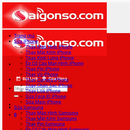
Bỏ
qua
nội
dung
Trang chủ
Sửa iPhone
Thay Màn Hình iPhone
Thay Mặt Kính iPhone
Thay Kính Lưng iPhone
Ép Cổ Cáp Màn Hình iPhone
Thay Pin iPhone
Thay Vỏ iPhone
Đặt Lịch
Cửa Hàng
Thay Camera iPhone
Thay Chân Sạc iPhone
Tìm
Thay Loa iPhone
kiếm:
Sửa Face ID iPhone
Sửa Main iPhone
Sửa Samsung
Thay Màn Hình Samsung
0
Thay Mặt Kính Samsung
Thay Pin Samsung
Ép Cổ Cáp Màn Hình Samsung