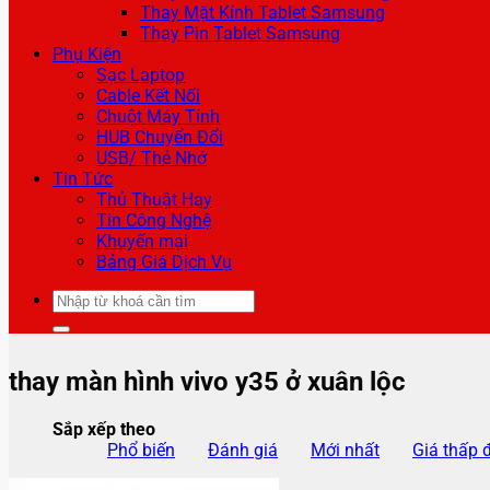
Thay Mặt Kính Tablet Samsung
Thay Pin Tablet Samsung
Phụ Kiện
Sạc Laptop
Cable Kết Nối
Chuột Máy Tính
HUB Chuyển Đổi
USB/ Thẻ Nhớ
Tin Tức
Thủ Thuật Hay
Tin Công Nghệ
Khuyến mại
Bảng Giá Dịch Vụ
Tìm
kiếm:
thay màn hình vivo y35 ở xuân lộc
Sắp xếp theo
Phổ biến
Đánh giá
Mới nhất
Giá thấp 