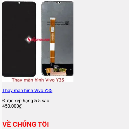
Thay màn hình Vivo Y35
Được xếp hạng
5
5 sao
450.000
₫
VỀ CHÚNG TÔI