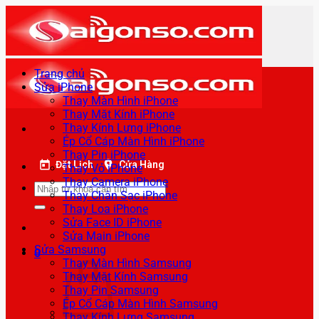
Bỏ
qua
nội
dung
Trang chủ
Sửa iPhone
Thay Màn Hình iPhone
Thay Mặt Kính iPhone
Thay Kính Lưng iPhone
Ép Cổ Cáp Màn Hình iPhone
Thay Pin iPhone
Đặt Lịch
Cửa Hàng
Thay Vỏ iPhone
Thay Camera iPhone
Tìm
Thay Chân Sạc iPhone
kiếm:
Thay Loa iPhone
Sửa Face ID iPhone
Sửa Main iPhone
Sửa Samsung
0
Thay Màn Hình Samsung
Thay Mặt Kính Samsung
Thay Pin Samsung
Ép Cổ Cáp Màn Hình Samsung
Thay Kính Lưng Samsung