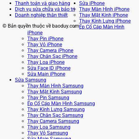
Thanh toán và giao hàng
Sửa iPhone
Dịch vụ sửa chữa và bảo trì
Thay Màn Hình iPhone
Doanh nghiệp thân thiết
Thay Mặt Kính iPhone
Thay Kính Lưng iPhone
© Bản quyền thuộc về baoduy.com
Ép Cổ Cáp Màn Hình
iPhone
Thay Pin iPhone
Thay Vỏ iPhone
Thay Camera iPhone
Thay Chân Sạc iPhone
Thay Loa iPhone
Sửa Face ID iPhone
Sửa Main iPhone
Sửa Samsung
Thay Màn Hình Samsung
Thay Mặt Kính Samsung
Thay Pin Samsung
Ép Cổ Cáp Màn Hình Samsung
Thay Kính Lưng Samsung
Thay Chân Sạc Samsung
Thay Camera Samsung
Thay Loa Samsung
Thay Vỏ Samsung
Sửa Main Samsung