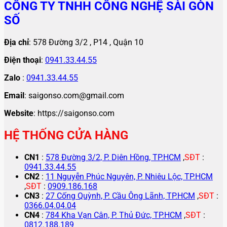
CÔNG TY TNHH CÔNG NGHỆ SÀI GÒN
SỐ
Địa chỉ
: 578 Đường 3/2 , P14 , Quận 10
Điện thoại
:
0941.33.44.55
Zalo
:
0941.33.44.55
Email
: saigonso.com@gmail.com
Website
: https://saigonso.com
HỆ THỐNG CỬA HÀNG
CN1
:
578 Đường 3/2, P. Diên Hồng, TP.HCM
,
SĐT
:
0941.33.44.55
CN2
:
11 Nguyễn Phúc Nguyên, P. Nhiêu Lộc, TP.HCM
,
SĐT
:
0909.186.168
CN3
:
27 Cống Quỳnh, P. Cầu Ông Lãnh, TP.HCM
,
SĐT
:
0366.04.04.04
CN4
:
784 Kha Vạn Cân, P. Thủ Đức, TP.HCM
,
SĐT
:
0812.188.189