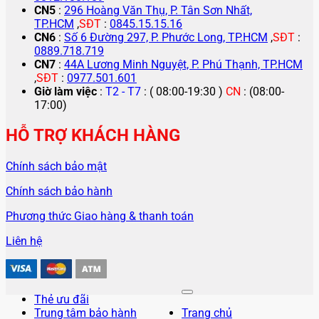
CN5
:
296 Hoàng Văn Thụ, P. Tân Sơn Nhất,
TP.HCM
,
SĐT
:
0845.15.15.16
CN6
:
Số 6 Đường 297, P. Phước Long, TP.HCM
,
SĐT
:
0889.718.719
CN7
:
44A Lương Minh Nguyệt, P. Phú Thạnh, TP.HCM
,
SĐT
:
0977.501.601
Giờ làm việc
:
T2 - T7
: ( 08:00-19:30 )
CN
: (08:00-
17:00)
HỖ TRỢ KHÁCH HÀNG
Chính sách bảo mật
Chính sách bảo hành
Phương thức Giao hàng & thanh toán
Liên hệ
Thẻ ưu đãi
Trung tâm bảo hành
Trang chủ