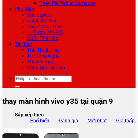
Thay Pin Tablet Samsung
Phụ Kiện
Sạc Laptop
Cable Kết Nối
Chuột Máy Tính
HUB Chuyển Đổi
USB/ Thẻ Nhớ
Tin Tức
Thủ Thuật Hay
Tin Công Nghệ
Khuyến mại
Bảng Giá Dịch Vụ
Tìm
kiếm:
thay màn hình vivo y35 tại quận 9
Sắp xếp theo
Phổ biến
Đánh giá
Mới nhất
Giá thấp 