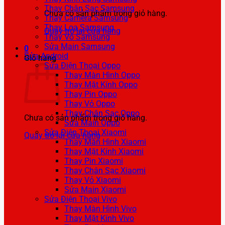
Thay Chân Sạc Samsung
Chưa có sản phẩm trong giỏ hàng.
Thay Camera Samsung
Thay Loa Samsung
Quay trở lại cửa hàng
Thay Vỏ Samsung
Sửa Main Samsung
0
Sửa Android
Giỏ hàng
Sửa Điện Thoại Oppo
Thay Màn Hình Oppo
Thay Mặt Kính Oppo
Thay Pin Oppo
Thay Vỏ Oppo
Thay Chân Sạc Oppo
Chưa có sản phẩm trong giỏ hàng.
Sửa Main Oppo
Sửa Điện Thoại Xiaomi
Quay trở lại cửa hàng
Thay Màn Hình Xiaomi
Thay Mặt Kính Xiaomi
Thay Pin Xiaomi
Thay Chân Sạc Xiaomi
Thay Vỏ Xiaomi
Sửa Main Xiaomi
Sửa Điện Thoại Vivo
Thay Màn Hình Vivo
Thay Mặt Kính Vivo