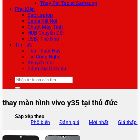
Thay Pin Tablet Samsung
Phụ Kiện
Sạc Laptop
Cable Kết Nối
Chuột Máy Tính
HUB Chuyển Đổi
USB/ Thẻ Nhớ
Tin Tức
Thủ Thuật Hay
Tin Công Nghệ
Khuyến mại
Bảng Giá Dịch Vụ
Tìm
kiếm:
thay màn hình vivo y35 tại thủ đức
Sắp xếp theo
Phổ biến
Đánh giá
Mới nhất
Giá thấp 