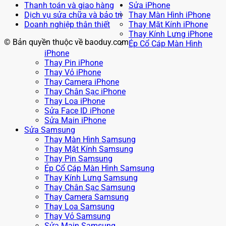
Thanh toán và giao hàng
Sửa iPhone
Dịch vụ sửa chữa và bảo trì
Thay Màn Hình iPhone
Doanh nghiệp thân thiết
Thay Mặt Kính iPhone
Thay Kính Lưng iPhone
© Bản quyền thuộc về baoduy.com
Ép Cổ Cáp Màn Hình
iPhone
Thay Pin iPhone
Thay Vỏ iPhone
Thay Camera iPhone
Thay Chân Sạc iPhone
Thay Loa iPhone
Sửa Face ID iPhone
Sửa Main iPhone
Sửa Samsung
Thay Màn Hình Samsung
Thay Mặt Kính Samsung
Thay Pin Samsung
Ép Cổ Cáp Màn Hình Samsung
Thay Kính Lưng Samsung
Thay Chân Sạc Samsung
Thay Camera Samsung
Thay Loa Samsung
Thay Vỏ Samsung
Sửa Main Samsung