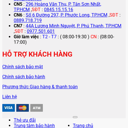
CN5
:
296 Hoàng Văn Thụ, P. Tân Sơn Nhất,
TP.HCM
,
SĐT
:
0845.15.15.16
CN6
:
Số 6 Đường 297, P. Phước Long, TP.HCM
,
SĐT
:
0889.718.719
CN7
:
44A Lương Minh Nguyệt, P. Phú Thạnh, TP.HCM
,
SĐT
:
0977.501.601
Giờ làm việc
:
T2 - T7
: ( 08:00-19:30 )
CN
: (08:00-
17:00)
HỖ TRỢ KHÁCH HÀNG
Chính sách bảo mật
Chính sách bảo hành
Phương thức Giao hàng & thanh toán
Liên hệ
Thẻ ưu đãi
Trung tâm bảo hành
Trang chủ