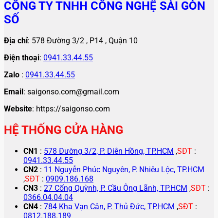
CÔNG TY TNHH CÔNG NGHỆ SÀI GÒN
SỐ
Địa chỉ
: 578 Đường 3/2 , P14 , Quận 10
Điện thoại
:
0941.33.44.55
Zalo
:
0941.33.44.55
Email
: saigonso.com@gmail.com
Website
: https://saigonso.com
HỆ THỐNG CỬA HÀNG
CN1
:
578 Đường 3/2, P. Diên Hồng, TP.HCM
,
SĐT
:
0941.33.44.55
CN2
:
11 Nguyễn Phúc Nguyên, P. Nhiêu Lộc, TP.HCM
,
SĐT
:
0909.186.168
CN3
:
27 Cống Quỳnh, P. Cầu Ông Lãnh, TP.HCM
,
SĐT
:
0366.04.04.04
CN4
:
784 Kha Vạn Cân, P. Thủ Đức, TP.HCM
,
SĐT
:
0812.188.189