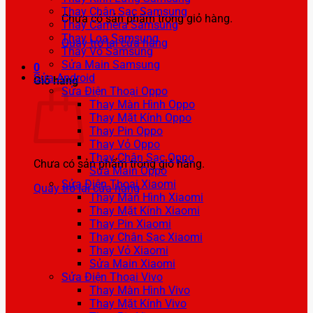
Thay Chân Sạc Samsung
Chưa có sản phẩm trong giỏ hàng.
Thay Camera Samsung
Thay Loa Samsung
Quay trở lại cửa hàng
Thay Vỏ Samsung
Sửa Main Samsung
0
Sửa Android
Giỏ hàng
Sửa Điện Thoại Oppo
Thay Màn Hình Oppo
Thay Mặt Kính Oppo
Thay Pin Oppo
Thay Vỏ Oppo
Thay Chân Sạc Oppo
Chưa có sản phẩm trong giỏ hàng.
Sửa Main Oppo
Sửa Điện Thoại Xiaomi
Quay trở lại cửa hàng
Thay Màn Hình Xiaomi
Thay Mặt Kính Xiaomi
Thay Pin Xiaomi
Thay Chân Sạc Xiaomi
Thay Vỏ Xiaomi
Sửa Main Xiaomi
Sửa Điện Thoại Vivo
Thay Màn Hình Vivo
Thay Mặt Kính Vivo