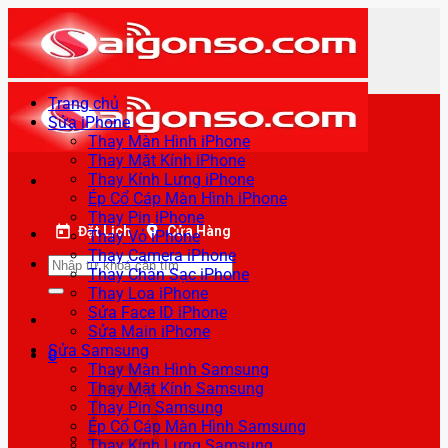
Bỏ
qua
nội
dung
Trang chủ
Sửa iPhone
Thay Màn Hình iPhone
Thay Mặt Kính iPhone
Thay Kính Lưng iPhone
Ép Cổ Cáp Màn Hình iPhone
Thay Pin iPhone
Đặt Lịch
Cửa Hàng
Thay Vỏ iPhone
Thay Camera iPhone
Tìm
Thay Chân Sạc iPhone
kiếm:
Thay Loa iPhone
Sửa Face ID iPhone
Sửa Main iPhone
Sửa Samsung
0
Thay Màn Hình Samsung
Thay Mặt Kính Samsung
Thay Pin Samsung
Ép Cổ Cáp Màn Hình Samsung
Thay Kính Lưng Samsung