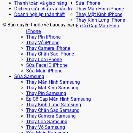
Thanh toán và giao hàng
Sửa iPhone
Dịch vụ sửa chữa và bảo trì
Thay Màn Hình iPhone
Doanh nghiệp thân thiết
Thay Mặt Kính iPhone
Thay Kính Lưng iPhone
© Bản quyền thuộc về baoduy.com
Ép Cổ Cáp Màn Hình
iPhone
Thay Pin iPhone
Thay Vỏ iPhone
Thay Camera iPhone
Thay Chân Sạc iPhone
Thay Loa iPhone
Sửa Face ID iPhone
Sửa Main iPhone
Sửa Samsung
Thay Màn Hình Samsung
Thay Mặt Kính Samsung
Thay Pin Samsung
Ép Cổ Cáp Màn Hình Samsung
Thay Kính Lưng Samsung
Thay Chân Sạc Samsung
Thay Camera Samsung
Thay Loa Samsung
Thay Vỏ Samsung
Sửa Main Samsung