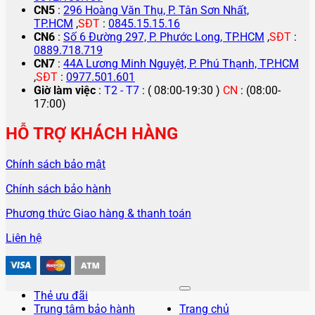
CN5
:
296 Hoàng Văn Thụ, P. Tân Sơn Nhất,
TP.HCM
,
SĐT
:
0845.15.15.16
CN6
:
Số 6 Đường 297, P. Phước Long, TP.HCM
,
SĐT
:
0889.718.719
CN7
:
44A Lương Minh Nguyệt, P. Phú Thạnh, TP.HCM
,
SĐT
:
0977.501.601
Giờ làm việc
:
T2 - T7
: ( 08:00-19:30 )
CN
: (08:00-
17:00)
HỖ TRỢ KHÁCH HÀNG
Chính sách bảo mật
Chính sách bảo hành
Phương thức Giao hàng & thanh toán
Liên hệ
Thẻ ưu đãi
Trung tâm bảo hành
Trang chủ