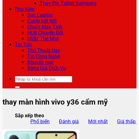
Thay Pin Tablet Samsung
Phụ Kiện
Sạc Laptop
Cable Kết Nối
Chuột Máy Tính
HUB Chuyển Đổi
USB/ Thẻ Nhớ
Tin Tức
Thủ Thuật Hay
Tin Công Nghệ
Khuyến mại
Bảng Giá Dịch Vụ
Tìm
kiếm:
thay màn hình vivo y36 cẩm mỹ
Sắp xếp theo
Phổ biến
Đánh giá
Mới nhất
Giá thấp 