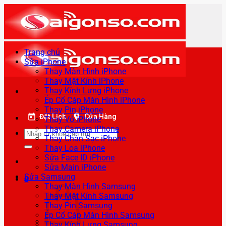
Bỏ
qua
nội
dung
Trang chủ
Sửa iPhone
Thay Màn Hình iPhone
Thay Mặt Kính iPhone
Thay Kính Lưng iPhone
Ép Cổ Cáp Màn Hình iPhone
Thay Pin iPhone
Đặt Lịch
Cửa Hàng
Thay Vỏ iPhone
Thay Camera iPhone
Tìm
Thay Chân Sạc iPhone
kiếm:
Thay Loa iPhone
Sửa Face ID iPhone
Sửa Main iPhone
Sửa Samsung
0
Thay Màn Hình Samsung
Thay Mặt Kính Samsung
Thay Pin Samsung
Ép Cổ Cáp Màn Hình Samsung
Thay Kính Lưng Samsung