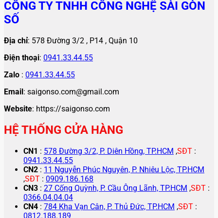
CÔNG TY TNHH CÔNG NGHỆ SÀI GÒN
SỐ
Địa chỉ
: 578 Đường 3/2 , P14 , Quận 10
Điện thoại
:
0941.33.44.55
Zalo
:
0941.33.44.55
Email
: saigonso.com@gmail.com
Website
: https://saigonso.com
HỆ THỐNG CỬA HÀNG
CN1
:
578 Đường 3/2, P. Diên Hồng, TP.HCM
,
SĐT
:
0941.33.44.55
CN2
:
11 Nguyễn Phúc Nguyên, P. Nhiêu Lộc, TP.HCM
,
SĐT
:
0909.186.168
CN3
:
27 Cống Quỳnh, P. Cầu Ông Lãnh, TP.HCM
,
SĐT
:
0366.04.04.04
CN4
:
784 Kha Vạn Cân, P. Thủ Đức, TP.HCM
,
SĐT
:
0812.188.189