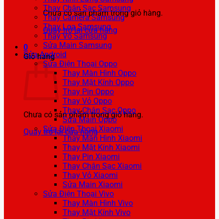
Thay Chân Sạc Samsung
Chưa có sản phẩm trong giỏ hàng.
Thay Camera Samsung
Thay Loa Samsung
Quay trở lại cửa hàng
Thay Vỏ Samsung
Sửa Main Samsung
0
Sửa Android
Giỏ hàng
Sửa Điện Thoại Oppo
Thay Màn Hình Oppo
Thay Mặt Kính Oppo
Thay Pin Oppo
Thay Vỏ Oppo
Thay Chân Sạc Oppo
Chưa có sản phẩm trong giỏ hàng.
Sửa Main Oppo
Sửa Điện Thoại Xiaomi
Quay trở lại cửa hàng
Thay Màn Hình Xiaomi
Thay Mặt Kính Xiaomi
Thay Pin Xiaomi
Thay Chân Sạc Xiaomi
Thay Vỏ Xiaomi
Sửa Main Xiaomi
Sửa Điện Thoại Vivo
Thay Màn Hình Vivo
Thay Mặt Kính Vivo