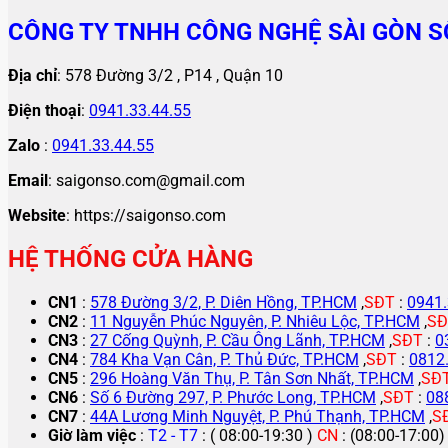
CÔNG TY TNHH CÔNG NGHỆ SÀI GÒN S
Địa chỉ
: 578 Đường 3/2 , P14 , Quận 10
Điện thoại
:
0941.33.44.55
Zalo
:
0941.33.44.55
Email
: saigonso.com@gmail.com
Website
: https://saigonso.com
HỆ THỐNG CỬA HÀNG
CN1
:
578 Đường 3/2, P. Diên Hồng, TP.HCM
,
SĐT
:
0941.
CN2
:
11 Nguyễn Phúc Nguyên, P. Nhiêu Lộc, TP.HCM
,
SĐ
CN3
:
27 Cống Quỳnh, P. Cầu Ông Lãnh, TP.HCM
,
SĐT
:
0
CN4
:
784 Kha Vạn Cân, P. Thủ Đức, TP.HCM
,
SĐT
:
0812
CN5
:
296 Hoàng Văn Thụ, P. Tân Sơn Nhất, TP.HCM
,
SĐ
CN6
:
Số 6 Đường 297, P. Phước Long, TP.HCM
,
SĐT
:
08
CN7
:
44A Lương Minh Nguyệt, P. Phú Thạnh, TP.HCM
,
S
Giờ làm việc
:
T2 - T7
: ( 08:00-19:30 )
CN
: (08:00-17:00)