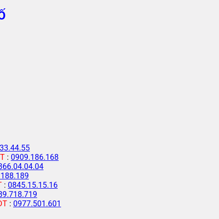
Ố
33.44.55
T
:
0909.186.168
366.04.04.04
.188.189
T
:
0845.15.15.16
89.718.719
ĐT
:
0977.501.601