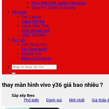
Thay Mặt Kính Tablet Samsung
Thay Pin Tablet Samsung
Phụ Kiện
Sạc Laptop
Cable Kết Nối
Chuột Máy Tính
HUB Chuyển Đổi
USB/ Thẻ Nhớ
Tin Tức
Thủ Thuật Hay
Tin Công Nghệ
Khuyến mại
Bảng Giá Dịch Vụ
Tìm
kiếm:
thay màn hình vivo y36 giá bao nhiêu ?
Sắp xếp theo
Phổ biến
Đánh giá
Mới nhất
Giá thấp 