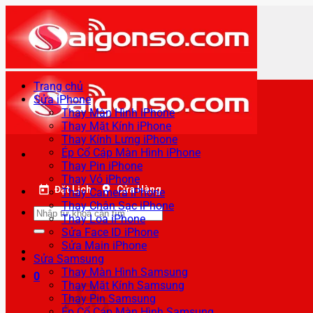
Bỏ
qua
nội
dung
Trang chủ
Sửa iPhone
Thay Màn Hình iPhone
Thay Mặt Kính iPhone
Thay Kính Lưng iPhone
Ép Cổ Cáp Màn Hình iPhone
Thay Pin iPhone
Thay Vỏ iPhone
Đặt Lịch
Cửa Hàng
Thay Camera iPhone
Thay Chân Sạc iPhone
Tìm
Thay Loa iPhone
kiếm:
Sửa Face ID iPhone
Sửa Main iPhone
Sửa Samsung
Thay Màn Hình Samsung
0
Thay Mặt Kính Samsung
Thay Pin Samsung
Ép Cổ Cáp Màn Hình Samsung