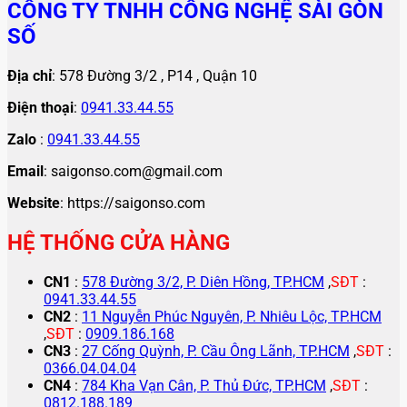
CÔNG TY TNHH CÔNG NGHỆ SÀI GÒN
SỐ
Địa chỉ
: 578 Đường 3/2 , P14 , Quận 10
Điện thoại
:
0941.33.44.55
Zalo
:
0941.33.44.55
Email
: saigonso.com@gmail.com
Website
: https://saigonso.com
HỆ THỐNG CỬA HÀNG
CN1
:
578 Đường 3/2, P. Diên Hồng, TP.HCM
,
SĐT
:
0941.33.44.55
CN2
:
11 Nguyễn Phúc Nguyên, P. Nhiêu Lộc, TP.HCM
,
SĐT
:
0909.186.168
CN3
:
27 Cống Quỳnh, P. Cầu Ông Lãnh, TP.HCM
,
SĐT
:
0366.04.04.04
CN4
:
784 Kha Vạn Cân, P. Thủ Đức, TP.HCM
,
SĐT
:
0812.188.189