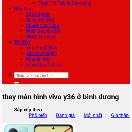
Thay Pin Tablet Samsung
Phụ Kiện
Sạc Laptop
Cable Kết Nối
Chuột Máy Tính
HUB Chuyển Đổi
USB/ Thẻ Nhớ
Tin Tức
Thủ Thuật Hay
Tin Công Nghệ
Khuyến mại
Bảng Giá Dịch Vụ
Tìm
kiếm:
thay màn hình vivo y36 ở bình dương
Sắp xếp theo
Phổ biến
Đánh giá
Mới nhất
Giá thấp 