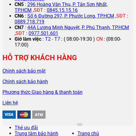
CN5
:
296 Hoàng Văn Thụ, P. Tân Sơn Nhất,
TP.HCM
,
SĐT
:
0845.15.15.16
CN6
:
Số 6 Đường 297, P. Phước Long, TP.HCM
,
SĐT
:
0889.718.719
CN7
:
44A Lương Minh Nguyệt, P. Phú Thạnh, TP.HCM
,
SĐT
:
0977.501.601
Giờ làm việc
:
T2 - T7
: ( 08:00-19:30 )
CN
: (08:00-
17:00)
HỖ TRỢ KHÁCH HÀNG
Chính sách bảo mật
Chính sách bảo hành
Phương thức Giao hàng & thanh toán
Liên hệ
Thẻ ưu đãi
Trung tâm bảo hành
Trang chủ