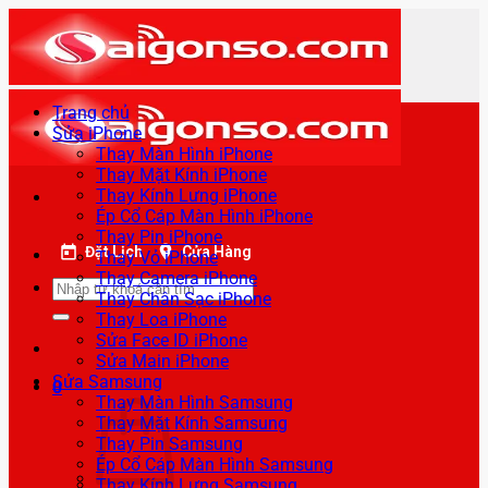
Bỏ
qua
nội
dung
Trang chủ
Sửa iPhone
Thay Màn Hình iPhone
Thay Mặt Kính iPhone
Thay Kính Lưng iPhone
Ép Cổ Cáp Màn Hình iPhone
Thay Pin iPhone
Đặt Lịch
Cửa Hàng
Thay Vỏ iPhone
Thay Camera iPhone
Tìm
Thay Chân Sạc iPhone
kiếm:
Thay Loa iPhone
Sửa Face ID iPhone
Sửa Main iPhone
Sửa Samsung
0
Thay Màn Hình Samsung
Thay Mặt Kính Samsung
Thay Pin Samsung
Ép Cổ Cáp Màn Hình Samsung
Thay Kính Lưng Samsung