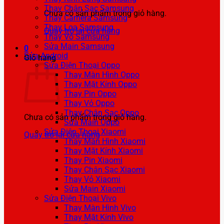
Thay Chân Sạc Samsung
Chưa có sản phẩm trong giỏ hàng.
Thay Camera Samsung
Thay Loa Samsung
Quay trở lại cửa hàng
Thay Vỏ Samsung
Sửa Main Samsung
0
Sửa Android
Giỏ hàng
Sửa Điện Thoại Oppo
Thay Màn Hình Oppo
Thay Mặt Kính Oppo
Thay Pin Oppo
Thay Vỏ Oppo
Thay Chân Sạc Oppo
Chưa có sản phẩm trong giỏ hàng.
Sửa Main Oppo
Sửa Điện Thoại Xiaomi
Quay trở lại cửa hàng
Thay Màn Hình Xiaomi
Thay Mặt Kính Xiaomi
Thay Pin Xiaomi
Thay Chân Sạc Xiaomi
Thay Vỏ Xiaomi
Sửa Main Xiaomi
Sửa Điện Thoại Vivo
Thay Màn Hình Vivo
Thay Mặt Kính Vivo