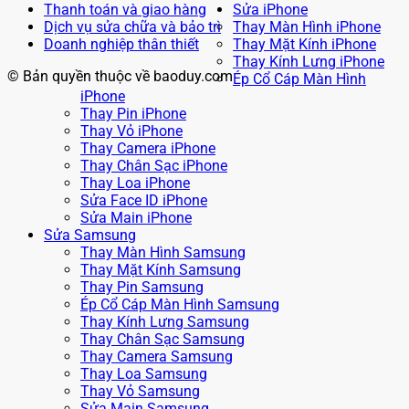
Thanh toán và giao hàng
Sửa iPhone
Dịch vụ sửa chữa và bảo trì
Thay Màn Hình iPhone
Doanh nghiệp thân thiết
Thay Mặt Kính iPhone
Thay Kính Lưng iPhone
© Bản quyền thuộc về baoduy.com
Ép Cổ Cáp Màn Hình
iPhone
Thay Pin iPhone
Thay Vỏ iPhone
Thay Camera iPhone
Thay Chân Sạc iPhone
Thay Loa iPhone
Sửa Face ID iPhone
Sửa Main iPhone
Sửa Samsung
Thay Màn Hình Samsung
Thay Mặt Kính Samsung
Thay Pin Samsung
Ép Cổ Cáp Màn Hình Samsung
Thay Kính Lưng Samsung
Thay Chân Sạc Samsung
Thay Camera Samsung
Thay Loa Samsung
Thay Vỏ Samsung
Sửa Main Samsung