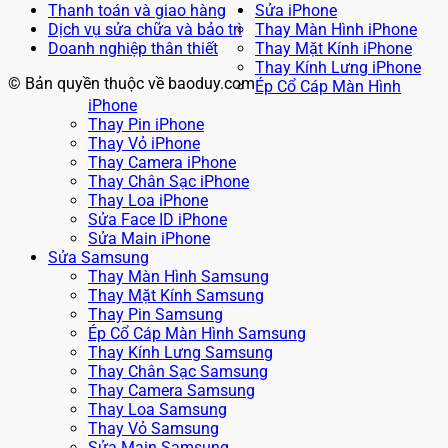
Thanh toán và giao hàng
Sửa iPhone
Dịch vụ sửa chữa và bảo trì
Thay Màn Hình iPhone
Doanh nghiệp thân thiết
Thay Mặt Kính iPhone
Thay Kính Lưng iPhone
© Bản quyền thuộc về baoduy.com
Ép Cổ Cáp Màn Hình
iPhone
Thay Pin iPhone
Thay Vỏ iPhone
Thay Camera iPhone
Thay Chân Sạc iPhone
Thay Loa iPhone
Sửa Face ID iPhone
Sửa Main iPhone
Sửa Samsung
Thay Màn Hình Samsung
Thay Mặt Kính Samsung
Thay Pin Samsung
Ép Cổ Cáp Màn Hình Samsung
Thay Kính Lưng Samsung
Thay Chân Sạc Samsung
Thay Camera Samsung
Thay Loa Samsung
Thay Vỏ Samsung
Sửa Main Samsung