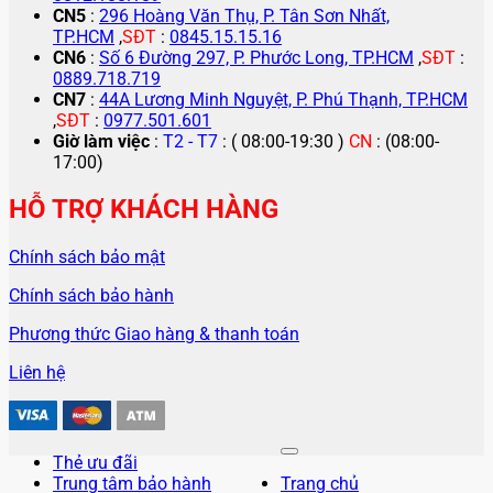
CN5
:
296 Hoàng Văn Thụ, P. Tân Sơn Nhất,
TP.HCM
,
SĐT
:
0845.15.15.16
CN6
:
Số 6 Đường 297, P. Phước Long, TP.HCM
,
SĐT
:
0889.718.719
CN7
:
44A Lương Minh Nguyệt, P. Phú Thạnh, TP.HCM
,
SĐT
:
0977.501.601
Giờ làm việc
:
T2 - T7
: ( 08:00-19:30 )
CN
: (08:00-
17:00)
HỖ TRỢ KHÁCH HÀNG
Chính sách bảo mật
Chính sách bảo hành
Phương thức Giao hàng & thanh toán
Liên hệ
Thẻ ưu đãi
Trung tâm bảo hành
Trang chủ