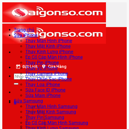
Bỏ
qua
nội
dung
Trang chủ
Sửa iPhone
Thay Màn Hình iPhone
Thay Mặt Kính iPhone
Thay Kính Lưng iPhone
Ép Cổ Cáp Màn Hình iPhone
Thay Pin iPhone
Đặt Lịch
Cửa Hàng
Thay Vỏ iPhone
Thay Camera iPhone
Tìm
Thay Chân Sạc iPhone
kiếm:
Thay Loa iPhone
Sửa Face ID iPhone
Sửa Main iPhone
Sửa Samsung
0
Thay Màn Hình Samsung
Thay Mặt Kính Samsung
Thay Pin Samsung
Ép Cổ Cáp Màn Hình Samsung
Thay Kính Lưng Samsung