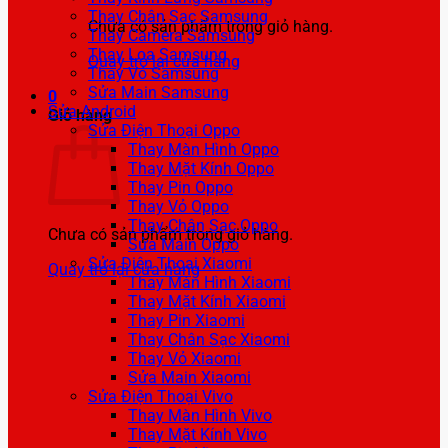
Thay Chân Sạc Samsung
Chưa có sản phẩm trong giỏ hàng.
Thay Camera Samsung
Thay Loa Samsung
Quay trở lại cửa hàng
Thay Vỏ Samsung
Sửa Main Samsung
0
Sửa Android
Giỏ hàng
Sửa Điện Thoại Oppo
Thay Màn Hình Oppo
Thay Mặt Kính Oppo
Thay Pin Oppo
Thay Vỏ Oppo
Thay Chân Sạc Oppo
Chưa có sản phẩm trong giỏ hàng.
Sửa Main Oppo
Sửa Điện Thoại Xiaomi
Quay trở lại cửa hàng
Thay Màn Hình Xiaomi
Thay Mặt Kính Xiaomi
Thay Pin Xiaomi
Thay Chân Sạc Xiaomi
Thay Vỏ Xiaomi
Sửa Main Xiaomi
Sửa Điện Thoại Vivo
Thay Màn Hình Vivo
Thay Mặt Kính Vivo