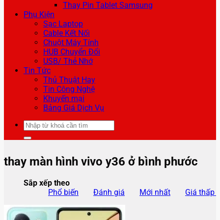
Thay Pin Tablet Samsung
Phụ Kiện
Sạc Laptop
Cable Kết Nối
Chuột Máy Tính
HUB Chuyển Đổi
USB/ Thẻ Nhớ
Tin Tức
Thủ Thuật Hay
Tin Công Nghệ
Khuyến mại
Bảng Giá Dịch Vụ
Tìm
kiếm:
thay màn hình vivo y36 ở bình phước
Sắp xếp theo
Phổ biến
Đánh giá
Mới nhất
Giá thấp 