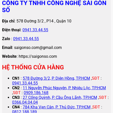
CÔNG TY TNHH CÔNG NGHỆ SÀI GÒN
SỐ
Địa chỉ
: 578 Đường 3/2 , P14 , Quận 10
Điện thoại
:
0941.33.44.55
Zalo
:
0941.33.44.55
Email
: saigonso.com@gmail.com
Website
: https://saigonso.com
HỆ THỐNG CỬA HÀNG
CN1
:
578 Đường 3/2, P. Diên Hồng, TP.HCM
,
SĐT
:
0941.33.44.55
CN2
:
11 Nguyễn Phúc Nguyên, P. Nhiêu Lộc, TP.HCM
,
SĐT
:
0909.186.168
CN3
:
27 Cống Quỳnh, P. Cầu Ông Lãnh, TP.HCM
,
SĐT
:
0366.04.04.04
CN4
:
784 Kha Vạn Cân, P. Thủ Đức, TP.HCM
,
SĐT
:
0812.188.189