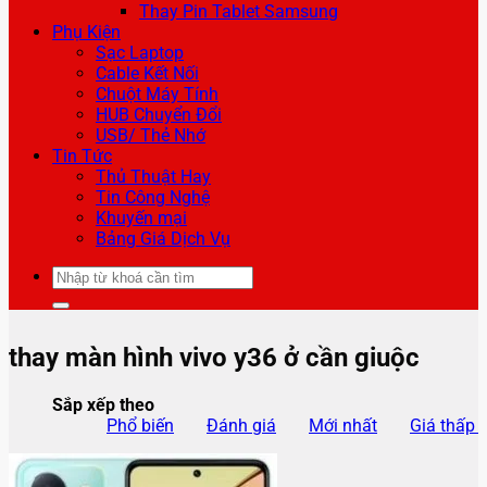
Thay Pin Tablet Samsung
Phụ Kiện
Sạc Laptop
Cable Kết Nối
Chuột Máy Tính
HUB Chuyển Đổi
USB/ Thẻ Nhớ
Tin Tức
Thủ Thuật Hay
Tin Công Nghệ
Khuyến mại
Bảng Giá Dịch Vụ
Tìm
kiếm:
thay màn hình vivo y36 ở cần giuộc
Sắp xếp theo
Phổ biến
Đánh giá
Mới nhất
Giá thấp 