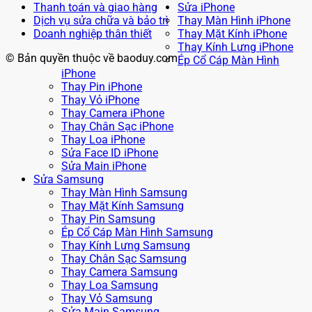
Thanh toán và giao hàng
Sửa iPhone
Dịch vụ sửa chữa và bảo trì
Thay Màn Hình iPhone
Doanh nghiệp thân thiết
Thay Mặt Kính iPhone
Thay Kính Lưng iPhone
© Bản quyền thuộc về baoduy.com
Ép Cổ Cáp Màn Hình
iPhone
Thay Pin iPhone
Thay Vỏ iPhone
Thay Camera iPhone
Thay Chân Sạc iPhone
Thay Loa iPhone
Sửa Face ID iPhone
Sửa Main iPhone
Sửa Samsung
Thay Màn Hình Samsung
Thay Mặt Kính Samsung
Thay Pin Samsung
Ép Cổ Cáp Màn Hình Samsung
Thay Kính Lưng Samsung
Thay Chân Sạc Samsung
Thay Camera Samsung
Thay Loa Samsung
Thay Vỏ Samsung
Sửa Main Samsung