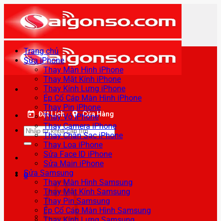
Bỏ
qua
nội
dung
Trang chủ
Sửa iPhone
Thay Màn Hình iPhone
Thay Mặt Kính iPhone
Thay Kính Lưng iPhone
Ép Cổ Cáp Màn Hình iPhone
Thay Pin iPhone
Đặt Lịch
Cửa Hàng
Thay Vỏ iPhone
Thay Camera iPhone
Tìm
Thay Chân Sạc iPhone
kiếm:
Thay Loa iPhone
Sửa Face ID iPhone
Sửa Main iPhone
Sửa Samsung
0
Thay Màn Hình Samsung
Thay Mặt Kính Samsung
Thay Pin Samsung
Ép Cổ Cáp Màn Hình Samsung
Thay Kính Lưng Samsung