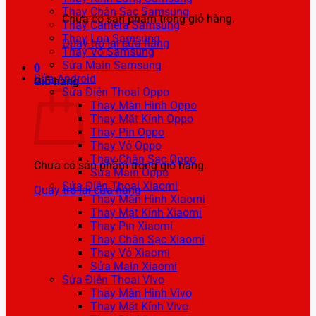
Thay Chân Sạc Samsung
Chưa có sản phẩm trong giỏ hàng.
Thay Camera Samsung
Thay Loa Samsung
Quay trở lại cửa hàng
Thay Vỏ Samsung
Sửa Main Samsung
0
Sửa Android
Giỏ hàng
Sửa Điện Thoại Oppo
Thay Màn Hình Oppo
Thay Mặt Kính Oppo
Thay Pin Oppo
Thay Vỏ Oppo
Thay Chân Sạc Oppo
Chưa có sản phẩm trong giỏ hàng.
Sửa Main Oppo
Sửa Điện Thoại Xiaomi
Quay trở lại cửa hàng
Thay Màn Hình Xiaomi
Thay Mặt Kính Xiaomi
Thay Pin Xiaomi
Thay Chân Sạc Xiaomi
Thay Vỏ Xiaomi
Sửa Main Xiaomi
Sửa Điện Thoại Vivo
Thay Màn Hình Vivo
Thay Mặt Kính Vivo