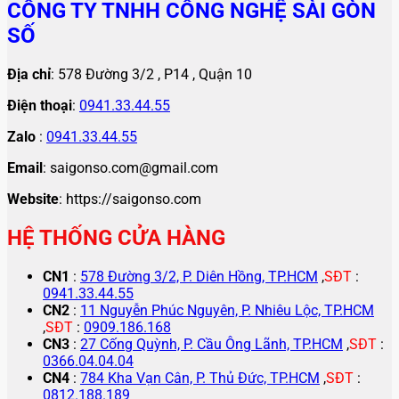
CÔNG TY TNHH CÔNG NGHỆ SÀI GÒN
SỐ
Địa chỉ
: 578 Đường 3/2 , P14 , Quận 10
Điện thoại
:
0941.33.44.55
Zalo
:
0941.33.44.55
Email
: saigonso.com@gmail.com
Website
: https://saigonso.com
HỆ THỐNG CỬA HÀNG
CN1
:
578 Đường 3/2, P. Diên Hồng, TP.HCM
,
SĐT
:
0941.33.44.55
CN2
:
11 Nguyễn Phúc Nguyên, P. Nhiêu Lộc, TP.HCM
,
SĐT
:
0909.186.168
CN3
:
27 Cống Quỳnh, P. Cầu Ông Lãnh, TP.HCM
,
SĐT
:
0366.04.04.04
CN4
:
784 Kha Vạn Cân, P. Thủ Đức, TP.HCM
,
SĐT
:
0812.188.189