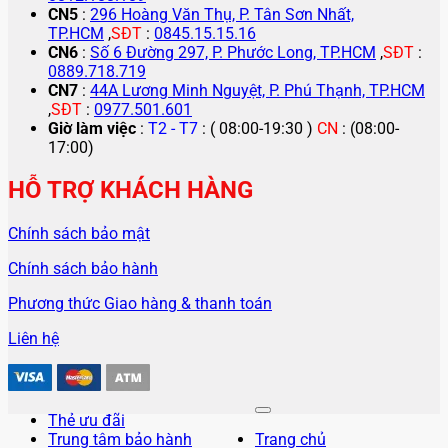
CN5
:
296 Hoàng Văn Thụ, P. Tân Sơn Nhất,
TP.HCM
,
SĐT
:
0845.15.15.16
CN6
:
Số 6 Đường 297, P. Phước Long, TP.HCM
,
SĐT
:
0889.718.719
CN7
:
44A Lương Minh Nguyệt, P. Phú Thạnh, TP.HCM
,
SĐT
:
0977.501.601
Giờ làm việc
:
T2 - T7
: ( 08:00-19:30 )
CN
: (08:00-
17:00)
HỖ TRỢ KHÁCH HÀNG
Chính sách bảo mật
Chính sách bảo hành
Phương thức Giao hàng & thanh toán
Liên hệ
Thẻ ưu đãi
Trung tâm bảo hành
Trang chủ