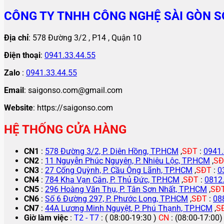
CÔNG TY TNHH CÔNG NGHỆ SÀI GÒN S
Địa chỉ
: 578 Đường 3/2 , P14 , Quận 10
Điện thoại
:
0941.33.44.55
Zalo
:
0941.33.44.55
Email
: saigonso.com@gmail.com
Website
: https://saigonso.com
HỆ THỐNG CỬA HÀNG
CN1
:
578 Đường 3/2, P. Diên Hồng, TP.HCM
,
SĐT
:
0941.
CN2
:
11 Nguyễn Phúc Nguyên, P. Nhiêu Lộc, TP.HCM
,
SĐ
CN3
:
27 Cống Quỳnh, P. Cầu Ông Lãnh, TP.HCM
,
SĐT
:
0
CN4
:
784 Kha Vạn Cân, P. Thủ Đức, TP.HCM
,
SĐT
:
0812
CN5
:
296 Hoàng Văn Thụ, P. Tân Sơn Nhất, TP.HCM
,
SĐ
CN6
:
Số 6 Đường 297, P. Phước Long, TP.HCM
,
SĐT
:
08
CN7
:
44A Lương Minh Nguyệt, P. Phú Thạnh, TP.HCM
,
S
Giờ làm việc
:
T2 - T7
: ( 08:00-19:30 )
CN
: (08:00-17:00)