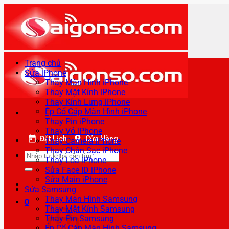
Bỏ
qua
nội
dung
Trang chủ
Sửa iPhone
Thay Màn Hình iPhone
Thay Mặt Kính iPhone
Thay Kính Lưng iPhone
Ép Cổ Cáp Màn Hình iPhone
Thay Pin iPhone
Thay Vỏ iPhone
Đặt Lịch
Cửa Hàng
Thay Camera iPhone
Thay Chân Sạc iPhone
Tìm
Thay Loa iPhone
kiếm:
Sửa Face ID iPhone
Sửa Main iPhone
Sửa Samsung
Thay Màn Hình Samsung
0
Thay Mặt Kính Samsung
Thay Pin Samsung
Ép Cổ Cáp Màn Hình Samsung