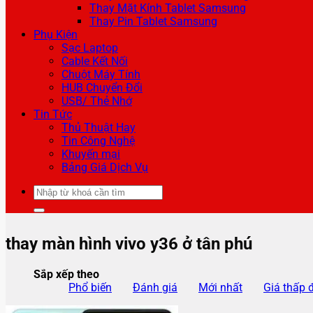
Thay Mặt Kính Tablet Samsung
Thay Pin Tablet Samsung
Phụ Kiện
Sạc Laptop
Cable Kết Nối
Chuột Máy Tính
HUB Chuyển Đổi
USB/ Thẻ Nhớ
Tin Tức
Thủ Thuật Hay
Tin Công Nghệ
Khuyến mại
Bảng Giá Dịch Vụ
Tìm
kiếm:
thay màn hình vivo y36 ở tân phú
Sắp xếp theo
Phổ biến
Đánh giá
Mới nhất
Giá thấp 