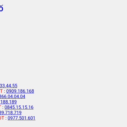
Ố
33.44.55
T
:
0909.186.168
366.04.04.04
.188.189
T
:
0845.15.15.16
89.718.719
ĐT
:
0977.501.601