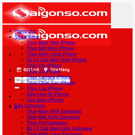
Bỏ
qua
nội
dung
Trang chủ
Sửa iPhone
Thay Màn Hình iPhone
Thay Mặt Kính iPhone
Thay Kính Lưng iPhone
Ép Cổ Cáp Màn Hình iPhone
Thay Pin iPhone
Đặt Lịch
Cửa Hàng
Thay Vỏ iPhone
Thay Camera iPhone
Tìm
Thay Chân Sạc iPhone
kiếm:
Thay Loa iPhone
Sửa Face ID iPhone
Sửa Main iPhone
Sửa Samsung
0
Thay Màn Hình Samsung
Thay Mặt Kính Samsung
Thay Pin Samsung
Ép Cổ Cáp Màn Hình Samsung
Thay Kính Lưng Samsung