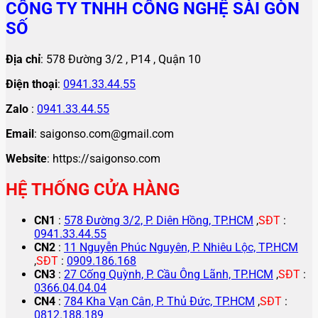
CÔNG TY TNHH CÔNG NGHỆ SÀI GÒN
SỐ
Địa chỉ
: 578 Đường 3/2 , P14 , Quận 10
Điện thoại
:
0941.33.44.55
Zalo
:
0941.33.44.55
Email
: saigonso.com@gmail.com
Website
: https://saigonso.com
HỆ THỐNG CỬA HÀNG
CN1
:
578 Đường 3/2, P. Diên Hồng, TP.HCM
,
SĐT
:
0941.33.44.55
CN2
:
11 Nguyễn Phúc Nguyên, P. Nhiêu Lộc, TP.HCM
,
SĐT
:
0909.186.168
CN3
:
27 Cống Quỳnh, P. Cầu Ông Lãnh, TP.HCM
,
SĐT
:
0366.04.04.04
CN4
:
784 Kha Vạn Cân, P. Thủ Đức, TP.HCM
,
SĐT
:
0812.188.189