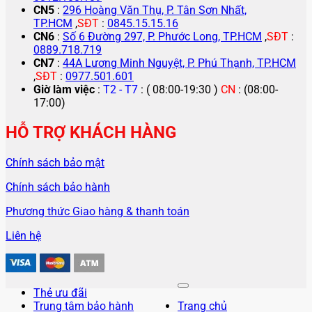
CN5
:
296 Hoàng Văn Thụ, P. Tân Sơn Nhất,
TP.HCM
,
SĐT
:
0845.15.15.16
CN6
:
Số 6 Đường 297, P. Phước Long, TP.HCM
,
SĐT
:
0889.718.719
CN7
:
44A Lương Minh Nguyệt, P. Phú Thạnh, TP.HCM
,
SĐT
:
0977.501.601
Giờ làm việc
:
T2 - T7
: ( 08:00-19:30 )
CN
: (08:00-
17:00)
HỖ TRỢ KHÁCH HÀNG
Chính sách bảo mật
Chính sách bảo hành
Phương thức Giao hàng & thanh toán
Liên hệ
Thẻ ưu đãi
Trung tâm bảo hành
Trang chủ