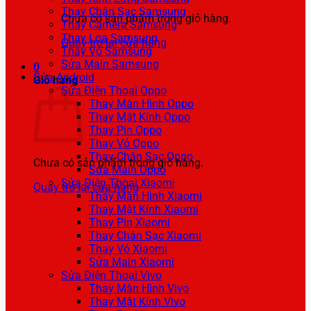
Thay Chân Sạc Samsung
Chưa có sản phẩm trong giỏ hàng.
Thay Camera Samsung
Thay Loa Samsung
Quay trở lại cửa hàng
Thay Vỏ Samsung
Sửa Main Samsung
0
Sửa Android
Giỏ hàng
Sửa Điện Thoại Oppo
Thay Màn Hình Oppo
Thay Mặt Kính Oppo
Thay Pin Oppo
Thay Vỏ Oppo
Thay Chân Sạc Oppo
Chưa có sản phẩm trong giỏ hàng.
Sửa Main Oppo
Sửa Điện Thoại Xiaomi
Quay trở lại cửa hàng
Thay Màn Hình Xiaomi
Thay Mặt Kính Xiaomi
Thay Pin Xiaomi
Thay Chân Sạc Xiaomi
Thay Vỏ Xiaomi
Sửa Main Xiaomi
Sửa Điện Thoại Vivo
Thay Màn Hình Vivo
Thay Mặt Kính Vivo