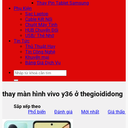
Thay Pin Tablet Samsung
Phụ Kiện
Sạc Laptop
Cable Kết Nối
Chuột Máy Tính
HUB Chuyển Đổi
USB/ Thẻ Nhớ
Tin Tức
Thủ Thuật Hay
Tin Công Nghệ
Khuyến mại
Bảng Giá Dịch Vụ
Tìm
kiếm:
thay màn hình vivo y36 ở thegioididong
Sắp xếp theo
Phổ biến
Đánh giá
Mới nhất
Giá thấp 