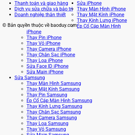
Thanh toán và giao hàng
Sửa iPhone
Dịch vụ sửa chữa và bảo trì
Thay Màn Hình iPhone
Doanh nghiệp thân thiết
Thay Mặt Kính iPhone
Thay Kính Lưng iPhone
© Bản quyền thuộc về baoduy.com
Ép Cổ Cáp Màn Hình
iPhone
Thay Pin iPhone
Thay Vỏ iPhone
Thay Camera iPhone
Thay Chân Sạc iPhone
Thay Loa iPhone
Sửa Face ID iPhone
Sửa Main iPhone
Sửa Samsung
Thay Màn Hình Samsung
Thay Mặt Kính Samsung
Thay Pin Samsung
Ép Cổ Cáp Màn Hình Samsung
Thay Kính Lưng Samsung
Thay Chân Sạc Samsung
Thay Camera Samsung
Thay Loa Samsung
Thay Vỏ Samsung
Sửa Main Samsung