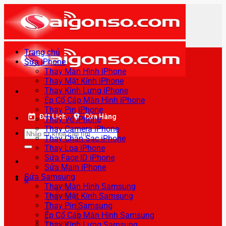
Bỏ
qua
nội
dung
Trang chủ
Sửa iPhone
Thay Màn Hình iPhone
Thay Mặt Kính iPhone
Thay Kính Lưng iPhone
Ép Cổ Cáp Màn Hình iPhone
Thay Pin iPhone
Đặt Lịch
Cửa Hàng
Thay Vỏ iPhone
Thay Camera iPhone
Tìm
Thay Chân Sạc iPhone
kiếm:
Thay Loa iPhone
Sửa Face ID iPhone
Sửa Main iPhone
Sửa Samsung
0
Thay Màn Hình Samsung
Thay Mặt Kính Samsung
Thay Pin Samsung
Ép Cổ Cáp Màn Hình Samsung
Thay Kính Lưng Samsung