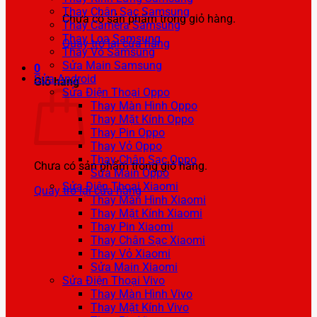
Thay Chân Sạc Samsung
Chưa có sản phẩm trong giỏ hàng.
Thay Camera Samsung
Thay Loa Samsung
Quay trở lại cửa hàng
Thay Vỏ Samsung
Sửa Main Samsung
0
Sửa Android
Giỏ hàng
Sửa Điện Thoại Oppo
Thay Màn Hình Oppo
Thay Mặt Kính Oppo
Thay Pin Oppo
Thay Vỏ Oppo
Thay Chân Sạc Oppo
Chưa có sản phẩm trong giỏ hàng.
Sửa Main Oppo
Sửa Điện Thoại Xiaomi
Quay trở lại cửa hàng
Thay Màn Hình Xiaomi
Thay Mặt Kính Xiaomi
Thay Pin Xiaomi
Thay Chân Sạc Xiaomi
Thay Vỏ Xiaomi
Sửa Main Xiaomi
Sửa Điện Thoại Vivo
Thay Màn Hình Vivo
Thay Mặt Kính Vivo