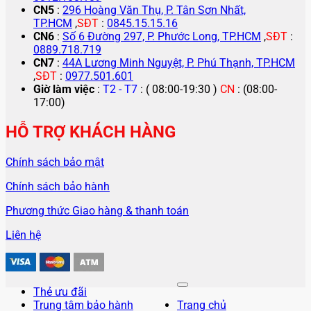
CN5
:
296 Hoàng Văn Thụ, P. Tân Sơn Nhất,
TP.HCM
,
SĐT
:
0845.15.15.16
CN6
:
Số 6 Đường 297, P. Phước Long, TP.HCM
,
SĐT
:
0889.718.719
CN7
:
44A Lương Minh Nguyệt, P. Phú Thạnh, TP.HCM
,
SĐT
:
0977.501.601
Giờ làm việc
:
T2 - T7
: ( 08:00-19:30 )
CN
: (08:00-
17:00)
HỖ TRỢ KHÁCH HÀNG
Chính sách bảo mật
Chính sách bảo hành
Phương thức Giao hàng & thanh toán
Liên hệ
Thẻ ưu đãi
Trung tâm bảo hành
Trang chủ