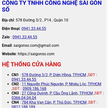
CÔNG TY TNHH CÔNG NGHỆ SÀI GÒN
SỐ
Địa chỉ
: 578 Đường 3/2 , P14 , Quận 10
Điện thoại
:
0941.33.44.55
Zalo
:
0941.33.44.55
Email
: saigonso.com@gmail.com
Website
: https://saigonso.com
HỆ THỐNG CỬA HÀNG
CN1
:
578 Đường 3/2, P. Diên Hồng, TP.HCM
,
SĐT
:
0941.33.44.55
CN2
:
11 Nguyễn Phúc Nguyên, P. Nhiêu Lộc, TP.HCM
,
SĐT
:
0909.186.168
CN3
:
27 Cống Quỳnh, P. Cầu Ông Lãnh, TP.HCM
,
SĐT
:
0366.04.04.04
CN4
:
784 Kha Vạn Cân, P. Thủ Đức, TP.HCM
,
SĐT
:
0812.188.189