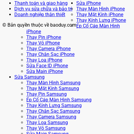
Thanh toán và giao hàng
Sửa iPhone
Dịch vụ sửa chữa và bảo trì
Thay Màn Hình iPhone
Doanh nghiệp thân thiết
Thay Mặt Kính iPhone
Thay Kính Lưng iPhone
© Bản quyền thuộc về baoduy.com
Ép Cổ Cáp Màn Hình
iPhone
Thay Pin iPhone
Thay Vỏ iPhone
Thay Camera iPhone
Thay Chân Sạc iPhone
Thay Loa iPhone
Sửa Face ID iPhone
Sửa Main iPhone
Sửa Samsung
Thay Màn Hình Samsung
Thay Mặt Kính Samsung
Thay Pin Samsung
Ép Cổ Cáp Màn Hình Samsung
Thay Kính Lưng Samsung
Thay Chân Sạc Samsung
Thay Camera Samsung
Thay Loa Samsung
Thay Vỏ Samsung
Sửa Main Samsung