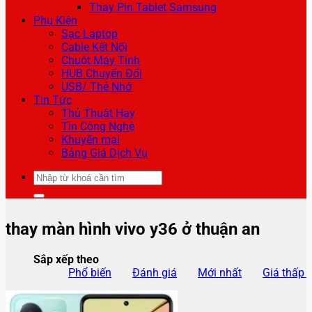
Thay Pin Tablet Samsung
Phụ Kiện
Sạc Laptop
Cable Kết Nối
Chuột Máy Tính
HUB Chuyển Đổi
USB/ Thẻ Nhớ
Tin Tức
Thủ Thuật Hay
Tin Công Nghệ
Khuyến mại
Bảng Giá Dịch Vụ
Tìm
kiếm:
thay màn hình vivo y36 ở thuận an
Sắp xếp theo
Phổ biến
Đánh giá
Mới nhất
Giá thấp 