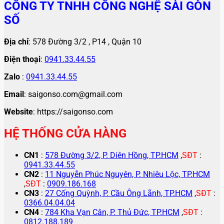
CÔNG TY TNHH CÔNG NGHỆ SÀI GÒN
SỐ
Địa chỉ
: 578 Đường 3/2 , P14 , Quận 10
Điện thoại
:
0941.33.44.55
Zalo
:
0941.33.44.55
Email
: saigonso.com@gmail.com
Website
: https://saigonso.com
HỆ THỐNG CỬA HÀNG
CN1
:
578 Đường 3/2, P. Diên Hồng, TP.HCM
,
SĐT
:
0941.33.44.55
CN2
:
11 Nguyễn Phúc Nguyên, P. Nhiêu Lộc, TP.HCM
,
SĐT
:
0909.186.168
CN3
:
27 Cống Quỳnh, P. Cầu Ông Lãnh, TP.HCM
,
SĐT
:
0366.04.04.04
CN4
:
784 Kha Vạn Cân, P. Thủ Đức, TP.HCM
,
SĐT
:
0812.188.189