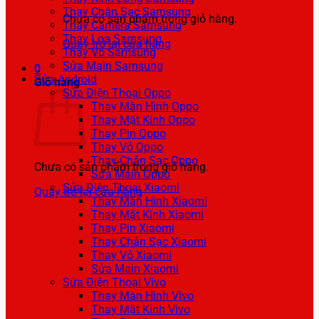
Thay Chân Sạc Samsung
Chưa có sản phẩm trong giỏ hàng.
Thay Camera Samsung
Thay Loa Samsung
Quay trở lại cửa hàng
Thay Vỏ Samsung
Sửa Main Samsung
0
Sửa Android
Giỏ hàng
Sửa Điện Thoại Oppo
Thay Màn Hình Oppo
Thay Mặt Kính Oppo
Thay Pin Oppo
Thay Vỏ Oppo
Thay Chân Sạc Oppo
Chưa có sản phẩm trong giỏ hàng.
Sửa Main Oppo
Sửa Điện Thoại Xiaomi
Quay trở lại cửa hàng
Thay Màn Hình Xiaomi
Thay Mặt Kính Xiaomi
Thay Pin Xiaomi
Thay Chân Sạc Xiaomi
Thay Vỏ Xiaomi
Sửa Main Xiaomi
Sửa Điện Thoại Vivo
Thay Màn Hình Vivo
Thay Mặt Kính Vivo