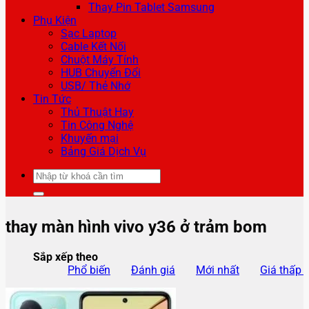
Thay Pin Tablet Samsung
Phụ Kiện
Sạc Laptop
Cable Kết Nối
Chuột Máy Tính
HUB Chuyển Đổi
USB/ Thẻ Nhớ
Tin Tức
Thủ Thuật Hay
Tin Công Nghệ
Khuyến mại
Bảng Giá Dịch Vụ
Tìm
kiếm:
thay màn hình vivo y36 ở trảm bom
Sắp xếp theo
Phổ biến
Đánh giá
Mới nhất
Giá thấp 