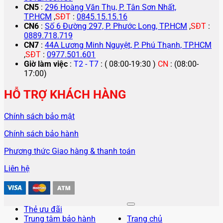
CN5
:
296 Hoàng Văn Thụ, P. Tân Sơn Nhất,
TP.HCM
,
SĐT
:
0845.15.15.16
CN6
:
Số 6 Đường 297, P. Phước Long, TP.HCM
,
SĐT
:
0889.718.719
CN7
:
44A Lương Minh Nguyệt, P. Phú Thạnh, TP.HCM
,
SĐT
:
0977.501.601
Giờ làm việc
:
T2 - T7
: ( 08:00-19:30 )
CN
: (08:00-
17:00)
HỖ TRỢ KHÁCH HÀNG
Chính sách bảo mật
Chính sách bảo hành
Phương thức Giao hàng & thanh toán
Liên hệ
Thẻ ưu đãi
Trung tâm bảo hành
Trang chủ