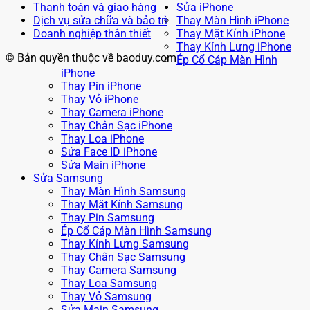
Thanh toán và giao hàng
Sửa iPhone
Dịch vụ sửa chữa và bảo trì
Thay Màn Hình iPhone
Doanh nghiệp thân thiết
Thay Mặt Kính iPhone
Thay Kính Lưng iPhone
© Bản quyền thuộc về baoduy.com
Ép Cổ Cáp Màn Hình
iPhone
Thay Pin iPhone
Thay Vỏ iPhone
Thay Camera iPhone
Thay Chân Sạc iPhone
Thay Loa iPhone
Sửa Face ID iPhone
Sửa Main iPhone
Sửa Samsung
Thay Màn Hình Samsung
Thay Mặt Kính Samsung
Thay Pin Samsung
Ép Cổ Cáp Màn Hình Samsung
Thay Kính Lưng Samsung
Thay Chân Sạc Samsung
Thay Camera Samsung
Thay Loa Samsung
Thay Vỏ Samsung
Sửa Main Samsung