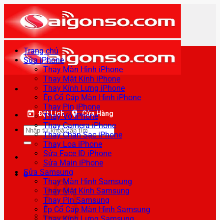
Bỏ
qua
nội
dung
Trang chủ
Sửa iPhone
Thay Màn Hình iPhone
Thay Mặt Kính iPhone
Thay Kính Lưng iPhone
Ép Cổ Cáp Màn Hình iPhone
Thay Pin iPhone
Đặt Lịch
Cửa Hàng
Thay Vỏ iPhone
Thay Camera iPhone
Tìm
Thay Chân Sạc iPhone
kiếm:
Thay Loa iPhone
Sửa Face ID iPhone
Sửa Main iPhone
Sửa Samsung
0
Thay Màn Hình Samsung
Thay Mặt Kính Samsung
Thay Pin Samsung
Ép Cổ Cáp Màn Hình Samsung
Thay Kính Lưng Samsung