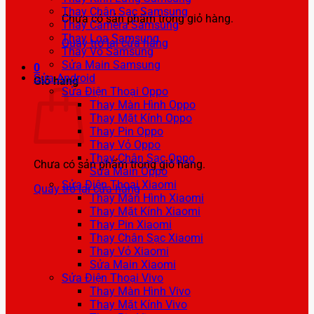
Thay Chân Sạc Samsung
Chưa có sản phẩm trong giỏ hàng.
Thay Camera Samsung
Thay Loa Samsung
Quay trở lại cửa hàng
Thay Vỏ Samsung
Sửa Main Samsung
0
Sửa Android
Giỏ hàng
Sửa Điện Thoại Oppo
Thay Màn Hình Oppo
Thay Mặt Kính Oppo
Thay Pin Oppo
Thay Vỏ Oppo
Thay Chân Sạc Oppo
Chưa có sản phẩm trong giỏ hàng.
Sửa Main Oppo
Sửa Điện Thoại Xiaomi
Quay trở lại cửa hàng
Thay Màn Hình Xiaomi
Thay Mặt Kính Xiaomi
Thay Pin Xiaomi
Thay Chân Sạc Xiaomi
Thay Vỏ Xiaomi
Sửa Main Xiaomi
Sửa Điện Thoại Vivo
Thay Màn Hình Vivo
Thay Mặt Kính Vivo