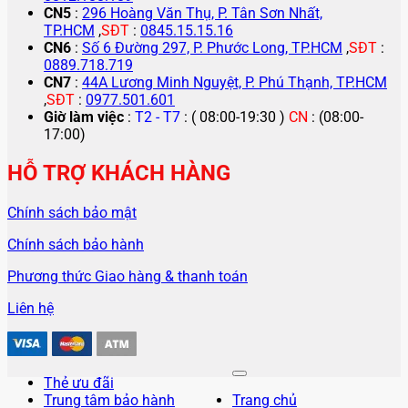
CN5
:
296 Hoàng Văn Thụ, P. Tân Sơn Nhất,
TP.HCM
,
SĐT
:
0845.15.15.16
CN6
:
Số 6 Đường 297, P. Phước Long, TP.HCM
,
SĐT
:
0889.718.719
CN7
:
44A Lương Minh Nguyệt, P. Phú Thạnh, TP.HCM
,
SĐT
:
0977.501.601
Giờ làm việc
:
T2 - T7
: ( 08:00-19:30 )
CN
: (08:00-
17:00)
HỖ TRỢ KHÁCH HÀNG
Chính sách bảo mật
Chính sách bảo hành
Phương thức Giao hàng & thanh toán
Liên hệ
Thẻ ưu đãi
Trung tâm bảo hành
Trang chủ