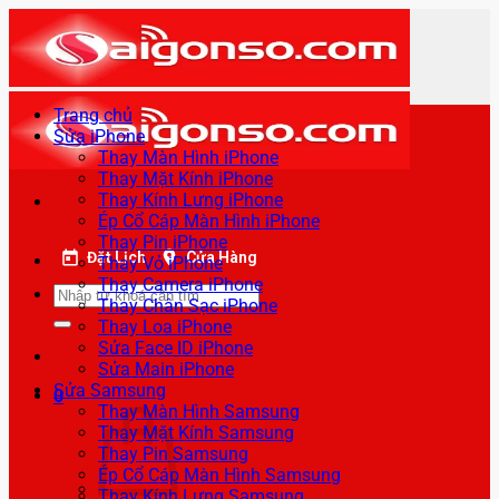
Bỏ
qua
nội
dung
Trang chủ
Sửa iPhone
Thay Màn Hình iPhone
Thay Mặt Kính iPhone
Thay Kính Lưng iPhone
Ép Cổ Cáp Màn Hình iPhone
Thay Pin iPhone
Đặt Lịch
Cửa Hàng
Thay Vỏ iPhone
Thay Camera iPhone
Tìm
Thay Chân Sạc iPhone
kiếm:
Thay Loa iPhone
Sửa Face ID iPhone
Sửa Main iPhone
Sửa Samsung
0
Thay Màn Hình Samsung
Thay Mặt Kính Samsung
Thay Pin Samsung
Ép Cổ Cáp Màn Hình Samsung
Thay Kính Lưng Samsung