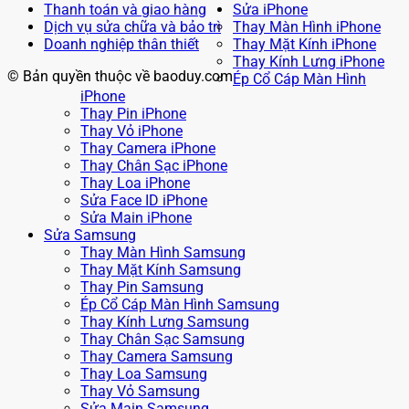
Thanh toán và giao hàng
Sửa iPhone
Dịch vụ sửa chữa và bảo trì
Thay Màn Hình iPhone
Doanh nghiệp thân thiết
Thay Mặt Kính iPhone
Thay Kính Lưng iPhone
© Bản quyền thuộc về baoduy.com
Ép Cổ Cáp Màn Hình
iPhone
Thay Pin iPhone
Thay Vỏ iPhone
Thay Camera iPhone
Thay Chân Sạc iPhone
Thay Loa iPhone
Sửa Face ID iPhone
Sửa Main iPhone
Sửa Samsung
Thay Màn Hình Samsung
Thay Mặt Kính Samsung
Thay Pin Samsung
Ép Cổ Cáp Màn Hình Samsung
Thay Kính Lưng Samsung
Thay Chân Sạc Samsung
Thay Camera Samsung
Thay Loa Samsung
Thay Vỏ Samsung
Sửa Main Samsung