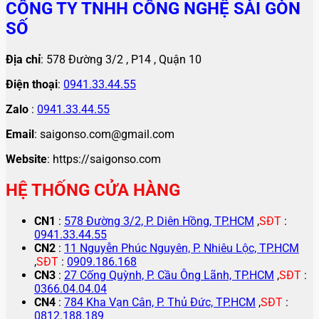
CÔNG TY TNHH CÔNG NGHỆ SÀI GÒN
SỐ
Địa chỉ
: 578 Đường 3/2 , P14 , Quận 10
Điện thoại
:
0941.33.44.55
Zalo
:
0941.33.44.55
Email
: saigonso.com@gmail.com
Website
: https://saigonso.com
HỆ THỐNG CỬA HÀNG
CN1
:
578 Đường 3/2, P. Diên Hồng, TP.HCM
,
SĐT
:
0941.33.44.55
CN2
:
11 Nguyễn Phúc Nguyên, P. Nhiêu Lộc, TP.HCM
,
SĐT
:
0909.186.168
CN3
:
27 Cống Quỳnh, P. Cầu Ông Lãnh, TP.HCM
,
SĐT
:
0366.04.04.04
CN4
:
784 Kha Vạn Cân, P. Thủ Đức, TP.HCM
,
SĐT
:
0812.188.189