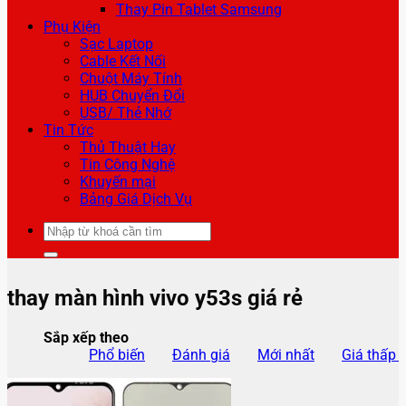
Thay Pin Tablet Samsung
Phụ Kiện
Sạc Laptop
Cable Kết Nối
Chuột Máy Tính
HUB Chuyển Đổi
USB/ Thẻ Nhớ
Tin Tức
Thủ Thuật Hay
Tin Công Nghệ
Khuyến mại
Bảng Giá Dịch Vụ
Tìm
kiếm:
thay màn hình vivo y53s giá rẻ
Sắp xếp theo
Phổ biến
Đánh giá
Mới nhất
Giá thấp 