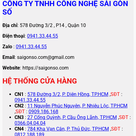
CÔNG TY TNHH CÔNG NGHỆ SÀI GÒN
SỐ
Địa chỉ
: 578 Đường 3/2 , P14 , Quận 10
Điện thoại
:
0941.33.44.55
Zalo
:
0941.33.44.55
Email
: saigonso.com@gmail.com
Website
: https://saigonso.com
HỆ THỐNG CỬA HÀNG
CN1
:
578 Đường 3/2, P. Diên Hồng, TP.HCM
,
SĐT
:
0941.33.44.55
CN2
:
11 Nguyễn Phúc Nguyên, P. Nhiêu Lộc, TP.HCM
,
SĐT
:
0909.186.168
CN3
:
27 Cống Quỳnh, P. Cầu Ông Lãnh, TP.HCM
,
SĐT
:
0366.04.04.04
CN4
:
784 Kha Vạn Cân, P. Thủ Đức, TP.HCM
,
SĐT
:
0812.188.189