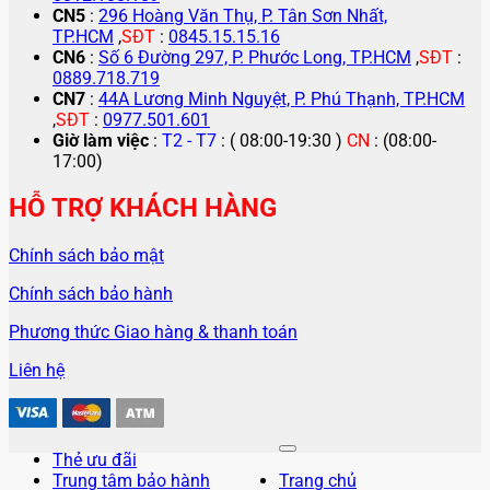
CN5
:
296 Hoàng Văn Thụ, P. Tân Sơn Nhất,
TP.HCM
,
SĐT
:
0845.15.15.16
CN6
:
Số 6 Đường 297, P. Phước Long, TP.HCM
,
SĐT
:
0889.718.719
CN7
:
44A Lương Minh Nguyệt, P. Phú Thạnh, TP.HCM
,
SĐT
:
0977.501.601
Giờ làm việc
:
T2 - T7
: ( 08:00-19:30 )
CN
: (08:00-
17:00)
HỖ TRỢ KHÁCH HÀNG
Chính sách bảo mật
Chính sách bảo hành
Phương thức Giao hàng & thanh toán
Liên hệ
Thẻ ưu đãi
Trung tâm bảo hành
Trang chủ