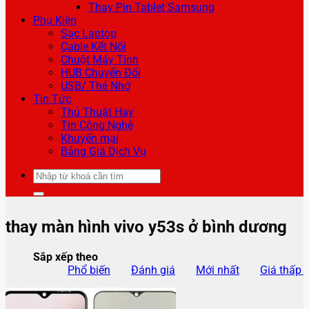
Thay Pin Tablet Samsung
Phụ Kiện
Sạc Laptop
Cable Kết Nối
Chuột Máy Tính
HUB Chuyển Đổi
USB/ Thẻ Nhớ
Tin Tức
Thủ Thuật Hay
Tin Công Nghệ
Khuyến mại
Bảng Giá Dịch Vụ
Tìm
kiếm:
thay màn hình vivo y53s ở bình dương
Sắp xếp theo
Phổ biến
Đánh giá
Mới nhất
Giá thấp 