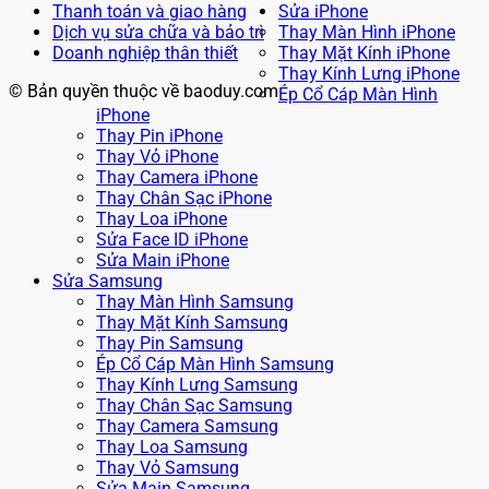
Thanh toán và giao hàng
Sửa iPhone
Dịch vụ sửa chữa và bảo trì
Thay Màn Hình iPhone
Doanh nghiệp thân thiết
Thay Mặt Kính iPhone
Thay Kính Lưng iPhone
© Bản quyền thuộc về baoduy.com
Ép Cổ Cáp Màn Hình
iPhone
Thay Pin iPhone
Thay Vỏ iPhone
Thay Camera iPhone
Thay Chân Sạc iPhone
Thay Loa iPhone
Sửa Face ID iPhone
Sửa Main iPhone
Sửa Samsung
Thay Màn Hình Samsung
Thay Mặt Kính Samsung
Thay Pin Samsung
Ép Cổ Cáp Màn Hình Samsung
Thay Kính Lưng Samsung
Thay Chân Sạc Samsung
Thay Camera Samsung
Thay Loa Samsung
Thay Vỏ Samsung
Sửa Main Samsung