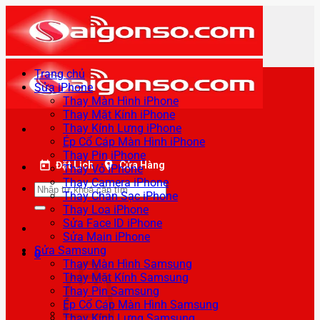
Bỏ
qua
nội
dung
Trang chủ
Sửa iPhone
Thay Màn Hình iPhone
Thay Mặt Kính iPhone
Thay Kính Lưng iPhone
Ép Cổ Cáp Màn Hình iPhone
Thay Pin iPhone
Đặt Lịch
Cửa Hàng
Thay Vỏ iPhone
Thay Camera iPhone
Tìm
Thay Chân Sạc iPhone
kiếm:
Thay Loa iPhone
Sửa Face ID iPhone
Sửa Main iPhone
Sửa Samsung
0
Thay Màn Hình Samsung
Thay Mặt Kính Samsung
Thay Pin Samsung
Ép Cổ Cáp Màn Hình Samsung
Thay Kính Lưng Samsung