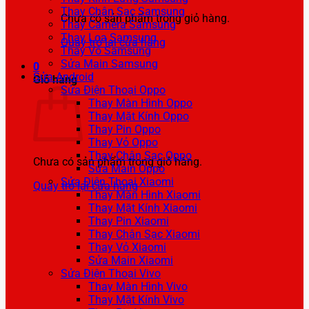
Thay Chân Sạc Samsung
Chưa có sản phẩm trong giỏ hàng.
Thay Camera Samsung
Thay Loa Samsung
Quay trở lại cửa hàng
Thay Vỏ Samsung
Sửa Main Samsung
0
Sửa Android
Giỏ hàng
Sửa Điện Thoại Oppo
Thay Màn Hình Oppo
Thay Mặt Kính Oppo
Thay Pin Oppo
Thay Vỏ Oppo
Thay Chân Sạc Oppo
Chưa có sản phẩm trong giỏ hàng.
Sửa Main Oppo
Sửa Điện Thoại Xiaomi
Quay trở lại cửa hàng
Thay Màn Hình Xiaomi
Thay Mặt Kính Xiaomi
Thay Pin Xiaomi
Thay Chân Sạc Xiaomi
Thay Vỏ Xiaomi
Sửa Main Xiaomi
Sửa Điện Thoại Vivo
Thay Màn Hình Vivo
Thay Mặt Kính Vivo