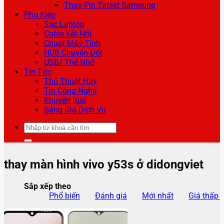
Thay Pin Tablet Samsung
Phụ Kiện
Sạc Laptop
Cable Kết Nối
Chuột Máy Tính
HUB Chuyển Đổi
USB/ Thẻ Nhớ
Tin Tức
Thủ Thuật Hay
Tin Công Nghệ
Khuyến mại
Bảng Giá Dịch Vụ
Tìm
kiếm:
thay màn hình vivo y53s ở didongviet
Sắp xếp theo
Phổ biến
Đánh giá
Mới nhất
Giá thấp 