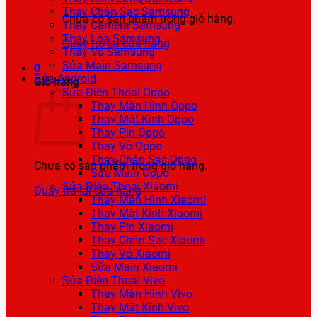
Thay Chân Sạc Samsung
Chưa có sản phẩm trong giỏ hàng.
Thay Camera Samsung
Thay Loa Samsung
Quay trở lại cửa hàng
Thay Vỏ Samsung
Sửa Main Samsung
0
Sửa Android
Giỏ hàng
Sửa Điện Thoại Oppo
Thay Màn Hình Oppo
Thay Mặt Kính Oppo
Thay Pin Oppo
Thay Vỏ Oppo
Thay Chân Sạc Oppo
Chưa có sản phẩm trong giỏ hàng.
Sửa Main Oppo
Sửa Điện Thoại Xiaomi
Quay trở lại cửa hàng
Thay Màn Hình Xiaomi
Thay Mặt Kính Xiaomi
Thay Pin Xiaomi
Thay Chân Sạc Xiaomi
Thay Vỏ Xiaomi
Sửa Main Xiaomi
Sửa Điện Thoại Vivo
Thay Màn Hình Vivo
Thay Mặt Kính Vivo