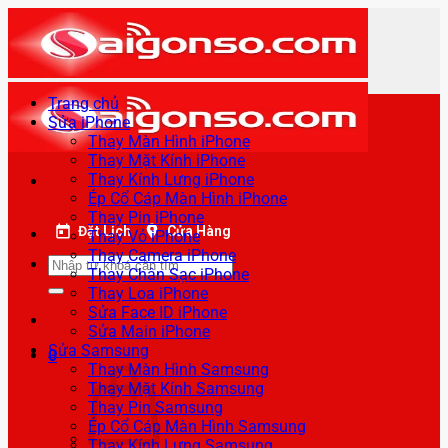
Bỏ
qua
nội
dung
Trang chủ
Sửa iPhone
Thay Màn Hình iPhone
Thay Mặt Kính iPhone
Thay Kính Lưng iPhone
Ép Cổ Cáp Màn Hình iPhone
Thay Pin iPhone
Đặt Lịch
Cửa Hàng
Thay Vỏ iPhone
Thay Camera iPhone
Tìm
Thay Chân Sạc iPhone
kiếm:
Thay Loa iPhone
Sửa Face ID iPhone
Sửa Main iPhone
Sửa Samsung
0
Thay Màn Hình Samsung
Thay Mặt Kính Samsung
Thay Pin Samsung
Ép Cổ Cáp Màn Hình Samsung
Thay Kính Lưng Samsung