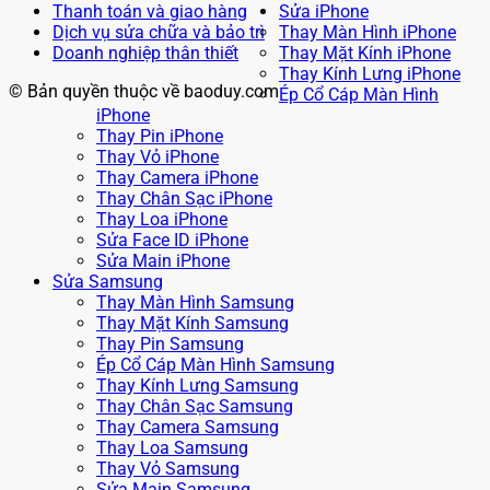
Thanh toán và giao hàng
Sửa iPhone
Dịch vụ sửa chữa và bảo trì
Thay Màn Hình iPhone
Doanh nghiệp thân thiết
Thay Mặt Kính iPhone
Thay Kính Lưng iPhone
© Bản quyền thuộc về baoduy.com
Ép Cổ Cáp Màn Hình
iPhone
Thay Pin iPhone
Thay Vỏ iPhone
Thay Camera iPhone
Thay Chân Sạc iPhone
Thay Loa iPhone
Sửa Face ID iPhone
Sửa Main iPhone
Sửa Samsung
Thay Màn Hình Samsung
Thay Mặt Kính Samsung
Thay Pin Samsung
Ép Cổ Cáp Màn Hình Samsung
Thay Kính Lưng Samsung
Thay Chân Sạc Samsung
Thay Camera Samsung
Thay Loa Samsung
Thay Vỏ Samsung
Sửa Main Samsung