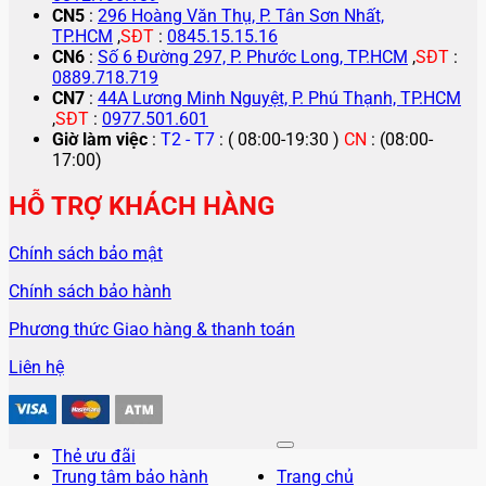
CN5
:
296 Hoàng Văn Thụ, P. Tân Sơn Nhất,
TP.HCM
,
SĐT
:
0845.15.15.16
CN6
:
Số 6 Đường 297, P. Phước Long, TP.HCM
,
SĐT
:
0889.718.719
CN7
:
44A Lương Minh Nguyệt, P. Phú Thạnh, TP.HCM
,
SĐT
:
0977.501.601
Giờ làm việc
:
T2 - T7
: ( 08:00-19:30 )
CN
: (08:00-
17:00)
HỖ TRỢ KHÁCH HÀNG
Chính sách bảo mật
Chính sách bảo hành
Phương thức Giao hàng & thanh toán
Liên hệ
Thẻ ưu đãi
Trung tâm bảo hành
Trang chủ