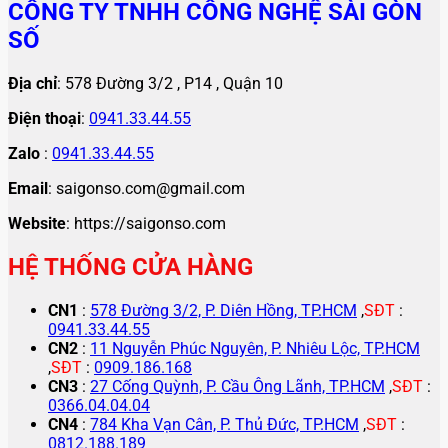
CÔNG TY TNHH CÔNG NGHỆ SÀI GÒN
SỐ
Địa chỉ
: 578 Đường 3/2 , P14 , Quận 10
Điện thoại
:
0941.33.44.55
Zalo
:
0941.33.44.55
Email
: saigonso.com@gmail.com
Website
: https://saigonso.com
HỆ THỐNG CỬA HÀNG
CN1
:
578 Đường 3/2, P. Diên Hồng, TP.HCM
,
SĐT
:
0941.33.44.55
CN2
:
11 Nguyễn Phúc Nguyên, P. Nhiêu Lộc, TP.HCM
,
SĐT
:
0909.186.168
CN3
:
27 Cống Quỳnh, P. Cầu Ông Lãnh, TP.HCM
,
SĐT
:
0366.04.04.04
CN4
:
784 Kha Vạn Cân, P. Thủ Đức, TP.HCM
,
SĐT
:
0812.188.189