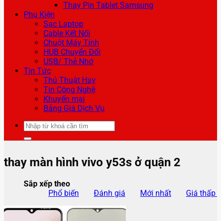
Thay Pin Tablet Samsung
Phụ Kiện
Sạc Laptop
Cable Kết Nối
Chuột Máy Tính
HUB Chuyển Đổi
USB/ Thẻ Nhớ
Tin Tức
Thủ Thuật Hay
Tin Công Nghệ
Khuyến mại
Bảng Giá Dịch Vụ
Tìm
kiếm:
thay màn hình vivo y53s ở quận 2
Sắp xếp theo
Phổ biến
Đánh giá
Mới nhất
Giá thấp 