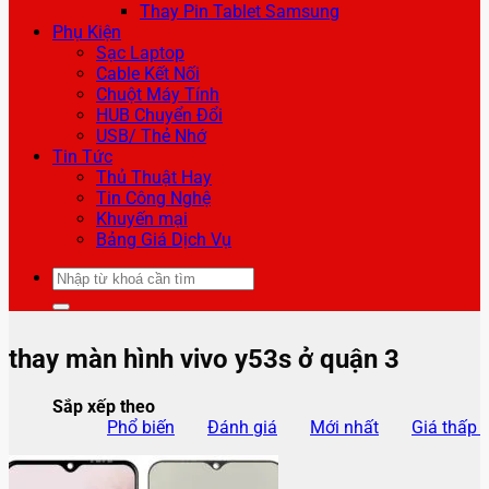
Thay Pin Tablet Samsung
Phụ Kiện
Sạc Laptop
Cable Kết Nối
Chuột Máy Tính
HUB Chuyển Đổi
USB/ Thẻ Nhớ
Tin Tức
Thủ Thuật Hay
Tin Công Nghệ
Khuyến mại
Bảng Giá Dịch Vụ
Tìm
kiếm:
thay màn hình vivo y53s ở quận 3
Sắp xếp theo
Phổ biến
Đánh giá
Mới nhất
Giá thấp 