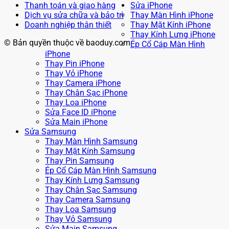
Thanh toán và giao hàng
Sửa iPhone
Dịch vụ sửa chữa và bảo trì
Thay Màn Hình iPhone
Doanh nghiệp thân thiết
Thay Mặt Kính iPhone
Thay Kính Lưng iPhone
© Bản quyền thuộc về baoduy.com
Ép Cổ Cáp Màn Hình
iPhone
Thay Pin iPhone
Thay Vỏ iPhone
Thay Camera iPhone
Thay Chân Sạc iPhone
Thay Loa iPhone
Sửa Face ID iPhone
Sửa Main iPhone
Sửa Samsung
Thay Màn Hình Samsung
Thay Mặt Kính Samsung
Thay Pin Samsung
Ép Cổ Cáp Màn Hình Samsung
Thay Kính Lưng Samsung
Thay Chân Sạc Samsung
Thay Camera Samsung
Thay Loa Samsung
Thay Vỏ Samsung
Sửa Main Samsung