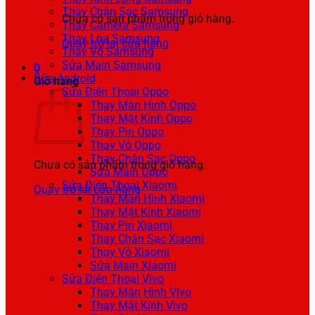
Thay Chân Sạc Samsung
Chưa có sản phẩm trong giỏ hàng.
Thay Camera Samsung
Thay Loa Samsung
Quay trở lại cửa hàng
Thay Vỏ Samsung
Sửa Main Samsung
0
Sửa Android
Giỏ hàng
Sửa Điện Thoại Oppo
Thay Màn Hình Oppo
Thay Mặt Kính Oppo
Thay Pin Oppo
Thay Vỏ Oppo
Thay Chân Sạc Oppo
Chưa có sản phẩm trong giỏ hàng.
Sửa Main Oppo
Sửa Điện Thoại Xiaomi
Quay trở lại cửa hàng
Thay Màn Hình Xiaomi
Thay Mặt Kính Xiaomi
Thay Pin Xiaomi
Thay Chân Sạc Xiaomi
Thay Vỏ Xiaomi
Sửa Main Xiaomi
Sửa Điện Thoại Vivo
Thay Màn Hình Vivo
Thay Mặt Kính Vivo