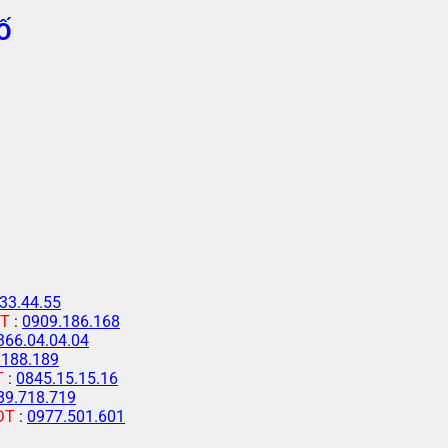
Ố
33.44.55
T
:
0909.186.168
366.04.04.04
.188.189
T
:
0845.15.15.16
89.718.719
ĐT
:
0977.501.601