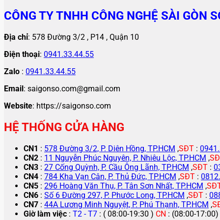
CÔNG TY TNHH CÔNG NGHỆ SÀI GÒN S
Địa chỉ
: 578 Đường 3/2 , P14 , Quận 10
Điện thoại
:
0941.33.44.55
Zalo
:
0941.33.44.55
Email
: saigonso.com@gmail.com
Website
: https://saigonso.com
HỆ THỐNG CỬA HÀNG
CN1
:
578 Đường 3/2, P. Diên Hồng, TP.HCM
,
SĐT
:
0941.
CN2
:
11 Nguyễn Phúc Nguyên, P. Nhiêu Lộc, TP.HCM
,
SĐ
CN3
:
27 Cống Quỳnh, P. Cầu Ông Lãnh, TP.HCM
,
SĐT
:
0
CN4
:
784 Kha Vạn Cân, P. Thủ Đức, TP.HCM
,
SĐT
:
0812
CN5
:
296 Hoàng Văn Thụ, P. Tân Sơn Nhất, TP.HCM
,
SĐ
CN6
:
Số 6 Đường 297, P. Phước Long, TP.HCM
,
SĐT
:
08
CN7
:
44A Lương Minh Nguyệt, P. Phú Thạnh, TP.HCM
,
S
Giờ làm việc
:
T2 - T7
: ( 08:00-19:30 )
CN
: (08:00-17:00)