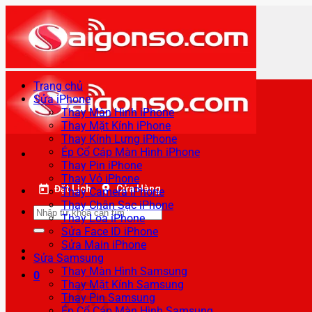
Bỏ
qua
nội
dung
Trang chủ
Sửa iPhone
Thay Màn Hình iPhone
Thay Mặt Kính iPhone
Thay Kính Lưng iPhone
Ép Cổ Cáp Màn Hình iPhone
Thay Pin iPhone
Thay Vỏ iPhone
Đặt Lịch
Cửa Hàng
Thay Camera iPhone
Thay Chân Sạc iPhone
Tìm
Thay Loa iPhone
kiếm:
Sửa Face ID iPhone
Sửa Main iPhone
Sửa Samsung
Thay Màn Hình Samsung
0
Thay Mặt Kính Samsung
Thay Pin Samsung
Ép Cổ Cáp Màn Hình Samsung