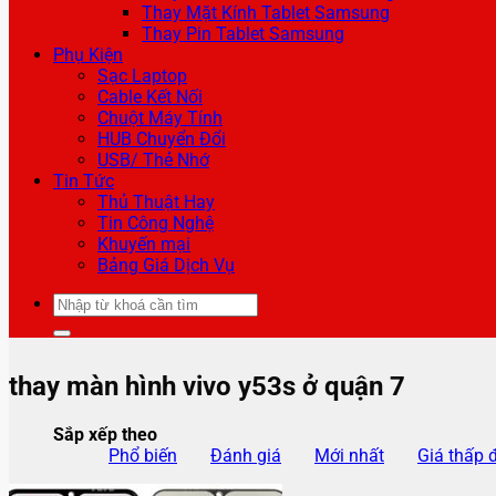
Thay Mặt Kính Tablet Samsung
Thay Pin Tablet Samsung
Phụ Kiện
Sạc Laptop
Cable Kết Nối
Chuột Máy Tính
HUB Chuyển Đổi
USB/ Thẻ Nhớ
Tin Tức
Thủ Thuật Hay
Tin Công Nghệ
Khuyến mại
Bảng Giá Dịch Vụ
Tìm
kiếm:
thay màn hình vivo y53s ở quận 7
Sắp xếp theo
Phổ biến
Đánh giá
Mới nhất
Giá thấp 