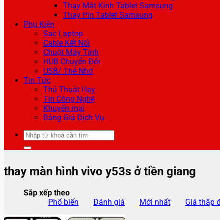
Thay Mặt Kính Tablet Samsung
Thay Pin Tablet Samsung
Phụ Kiện
Sạc Laptop
Cable Kết Nối
Chuột Máy Tính
HUB Chuyển Đổi
USB/ Thẻ Nhớ
Tin Tức
Thủ Thuật Hay
Tin Công Nghệ
Khuyến mại
Bảng Giá Dịch Vụ
Tìm
kiếm:
thay màn hình vivo y53s ở tiền giang
Sắp xếp theo
Phổ biến
Đánh giá
Mới nhất
Giá thấp 