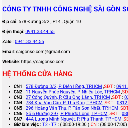
CÔNG TY TNHH CÔNG NGHỆ SÀI GÒN S
Địa chỉ
: 578 Đường 3/2 , P14 , Quận 10
Điện thoại
:
0941.33.44.55
Zalo
:
0941.33.44.55
Email
: saigonso.com@gmail.com
Website
: https://saigonso.com
HỆ THỐNG CỬA HÀNG
CN1
:
578 Đường 3/2, P. Diên Hồng, TP.HCM
,
SĐT
:
0941.
CN2
:
11 Nguyễn Phúc Nguyên, P. Nhiêu Lộc, TP.HCM
,
SĐ
CN3
:
27 Cống Quỳnh, P. Cầu Ông Lãnh, TP.HCM
,
SĐT
:
0
CN4
:
784 Kha Vạn Cân, P. Thủ Đức, TP.HCM
,
SĐT
:
0812
CN5
:
296 Hoàng Văn Thụ, P. Tân Sơn Nhất, TP.HCM
,
SĐ
CN6
:
Số 6 Đường 297, P. Phước Long, TP.HCM
,
SĐT
:
08
CN7
:
44A Lương Minh Nguyệt, P. Phú Thạnh, TP.HCM
,
S
Giờ làm việc
:
T2 - T7
: ( 08:00-19:30 )
CN
: (08:00-17:00)