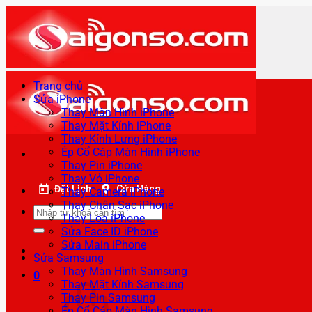
Bỏ
qua
nội
dung
Trang chủ
Sửa iPhone
Thay Màn Hình iPhone
Thay Mặt Kính iPhone
Thay Kính Lưng iPhone
Ép Cổ Cáp Màn Hình iPhone
Thay Pin iPhone
Thay Vỏ iPhone
Đặt Lịch
Cửa Hàng
Thay Camera iPhone
Thay Chân Sạc iPhone
Tìm
Thay Loa iPhone
kiếm:
Sửa Face ID iPhone
Sửa Main iPhone
Sửa Samsung
Thay Màn Hình Samsung
0
Thay Mặt Kính Samsung
Thay Pin Samsung
Ép Cổ Cáp Màn Hình Samsung