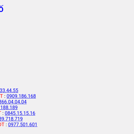
Ố
33.44.55
T
:
0909.186.168
366.04.04.04
.188.189
T
:
0845.15.15.16
89.718.719
ĐT
:
0977.501.601