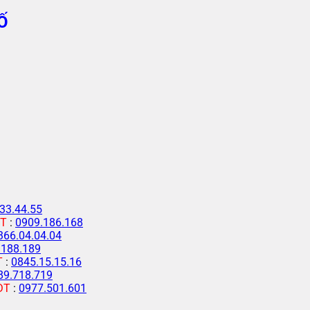
Ố
33.44.55
T
:
0909.186.168
366.04.04.04
.188.189
T
:
0845.15.15.16
89.718.719
ĐT
:
0977.501.601