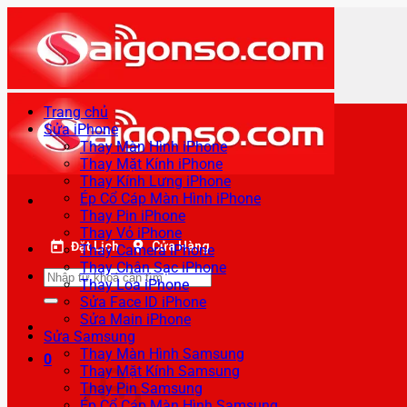
Bỏ
qua
nội
dung
Trang chủ
Sửa iPhone
Thay Màn Hình iPhone
Thay Mặt Kính iPhone
Thay Kính Lưng iPhone
Ép Cổ Cáp Màn Hình iPhone
Thay Pin iPhone
Thay Vỏ iPhone
Đặt Lịch
Cửa Hàng
Thay Camera iPhone
Thay Chân Sạc iPhone
Tìm
Thay Loa iPhone
kiếm:
Sửa Face ID iPhone
Sửa Main iPhone
Sửa Samsung
Thay Màn Hình Samsung
0
Thay Mặt Kính Samsung
Thay Pin Samsung
Ép Cổ Cáp Màn Hình Samsung