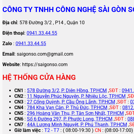
CÔNG TY TNHH CÔNG NGHỆ SÀI GÒN S
Địa chỉ
: 578 Đường 3/2 , P14 , Quận 10
Điện thoại
:
0941.33.44.55
Zalo
:
0941.33.44.55
Email
: saigonso.com@gmail.com
Website
: https://saigonso.com
HỆ THỐNG CỬA HÀNG
CN1
:
578 Đường 3/2, P. Diên Hồng, TP.HCM
,
SĐT
:
0941.
CN2
:
11 Nguyễn Phúc Nguyên, P. Nhiêu Lộc, TP.HCM
,
SĐ
CN3
:
27 Cống Quỳnh, P. Cầu Ông Lãnh, TP.HCM
,
SĐT
:
0
CN4
:
784 Kha Vạn Cân, P. Thủ Đức, TP.HCM
,
SĐT
:
0812
CN5
:
296 Hoàng Văn Thụ, P. Tân Sơn Nhất, TP.HCM
,
SĐ
CN6
:
Số 6 Đường 297, P. Phước Long, TP.HCM
,
SĐT
:
08
CN7
:
44A Lương Minh Nguyệt, P. Phú Thạnh, TP.HCM
,
S
Giờ làm việc
:
T2 - T7
: ( 08:00-19:30 )
CN
: (08:00-17:00)