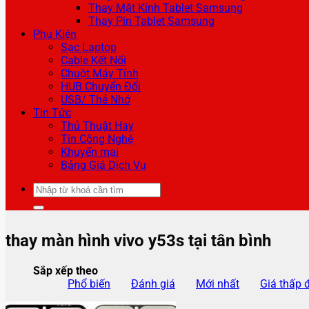
Thay Mặt Kính Tablet Samsung
Thay Pin Tablet Samsung
Phụ Kiện
Sạc Laptop
Cable Kết Nối
Chuột Máy Tính
HUB Chuyển Đổi
USB/ Thẻ Nhớ
Tin Tức
Thủ Thuật Hay
Tin Công Nghệ
Khuyến mại
Bảng Giá Dịch Vụ
Tìm
kiếm:
thay màn hình vivo y53s tại tân bình
Sắp xếp theo
Phổ biến
Đánh giá
Mới nhất
Giá thấp 