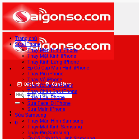
Bỏ
qua
nội
dung
Trang chủ
Sửa iPhone
Thay Màn Hình iPhone
Thay Mặt Kính iPhone
Thay Kính Lưng iPhone
Ép Cổ Cáp Màn Hình iPhone
Thay Pin iPhone
Thay Vỏ iPhone
Đặt Lịch
Cửa Hàng
Thay Camera iPhone
Thay Chân Sạc iPhone
Tìm
Thay Loa iPhone
kiếm:
Sửa Face ID iPhone
Sửa Main iPhone
Sửa Samsung
Thay Màn Hình Samsung
0
Thay Mặt Kính Samsung
Thay Pin Samsung
Ép Cổ Cáp Màn Hình Samsung