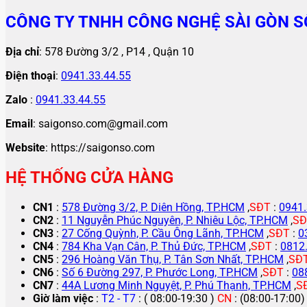
CÔNG TY TNHH CÔNG NGHỆ SÀI GÒN S
Địa chỉ
: 578 Đường 3/2 , P14 , Quận 10
Điện thoại
:
0941.33.44.55
Zalo
:
0941.33.44.55
Email
: saigonso.com@gmail.com
Website
: https://saigonso.com
HỆ THỐNG CỬA HÀNG
CN1
:
578 Đường 3/2, P. Diên Hồng, TP.HCM
,
SĐT
:
0941.
CN2
:
11 Nguyễn Phúc Nguyên, P. Nhiêu Lộc, TP.HCM
,
SĐ
CN3
:
27 Cống Quỳnh, P. Cầu Ông Lãnh, TP.HCM
,
SĐT
:
0
CN4
:
784 Kha Vạn Cân, P. Thủ Đức, TP.HCM
,
SĐT
:
0812
CN5
:
296 Hoàng Văn Thụ, P. Tân Sơn Nhất, TP.HCM
,
SĐ
CN6
:
Số 6 Đường 297, P. Phước Long, TP.HCM
,
SĐT
:
08
CN7
:
44A Lương Minh Nguyệt, P. Phú Thạnh, TP.HCM
,
S
Giờ làm việc
:
T2 - T7
: ( 08:00-19:30 )
CN
: (08:00-17:00)