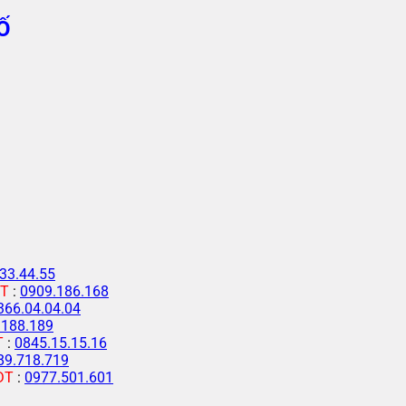
Ố
33.44.55
T
:
0909.186.168
366.04.04.04
.188.189
T
:
0845.15.15.16
89.718.719
ĐT
:
0977.501.601