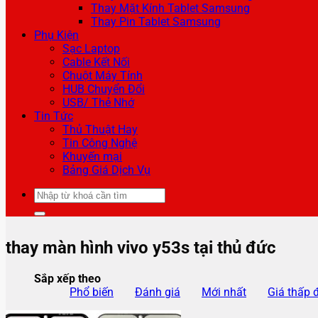
Thay Mặt Kính Tablet Samsung
Thay Pin Tablet Samsung
Phụ Kiện
Sạc Laptop
Cable Kết Nối
Chuột Máy Tính
HUB Chuyển Đổi
USB/ Thẻ Nhớ
Tin Tức
Thủ Thuật Hay
Tin Công Nghệ
Khuyến mại
Bảng Giá Dịch Vụ
Tìm
kiếm:
thay màn hình vivo y53s tại thủ đức
Sắp xếp theo
Phổ biến
Đánh giá
Mới nhất
Giá thấp 