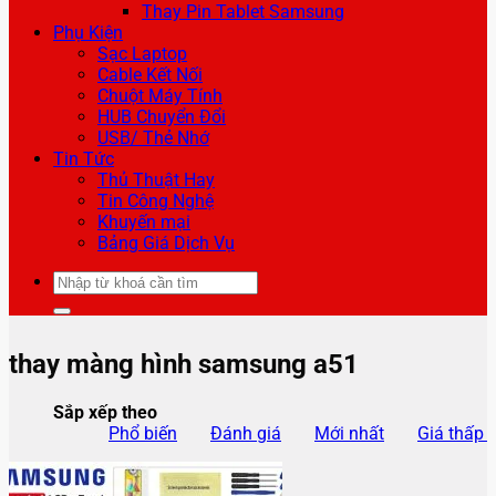
Thay Pin Tablet Samsung
Phụ Kiện
Sạc Laptop
Cable Kết Nối
Chuột Máy Tính
HUB Chuyển Đổi
USB/ Thẻ Nhớ
Tin Tức
Thủ Thuật Hay
Tin Công Nghệ
Khuyến mại
Bảng Giá Dịch Vụ
Tìm
kiếm:
thay màng hình samsung a51
Sắp xếp theo
Phổ biến
Đánh giá
Mới nhất
Giá thấp 