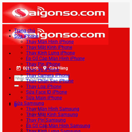
Bỏ
qua
nội
dung
Trang chủ
Sửa iPhone
Thay Màn Hình iPhone
Thay Mặt Kính iPhone
Thay Kính Lưng iPhone
Ép Cổ Cáp Màn Hình iPhone
Thay Pin iPhone
Đặt Lịch
Cửa Hàng
Thay Vỏ iPhone
Thay Camera iPhone
Tìm
Thay Chân Sạc iPhone
kiếm:
Thay Loa iPhone
Sửa Face ID iPhone
Sửa Main iPhone
Sửa Samsung
0
Thay Màn Hình Samsung
Thay Mặt Kính Samsung
Thay Pin Samsung
Ép Cổ Cáp Màn Hình Samsung
Thay Kính Lưng Samsung