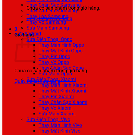
Thay Chân Sạc Samsung
Chưa có sản phẩm trong giỏ hàng.
Thay Camera Samsung
Thay Loa Samsung
Quay trở lại cửa hàng
Thay Vỏ Samsung
Sửa Main Samsung
0
Sửa Android
Giỏ hàng
Sửa Điện Thoại Oppo
Thay Màn Hình Oppo
Thay Mặt Kính Oppo
Thay Pin Oppo
Thay Vỏ Oppo
Thay Chân Sạc Oppo
Chưa có sản phẩm trong giỏ hàng.
Sửa Main Oppo
Sửa Điện Thoại Xiaomi
Quay trở lại cửa hàng
Thay Màn Hình Xiaomi
Thay Mặt Kính Xiaomi
Thay Pin Xiaomi
Thay Chân Sạc Xiaomi
Thay Vỏ Xiaomi
Sửa Main Xiaomi
Sửa Điện Thoại Vivo
Thay Màn Hình Vivo
Thay Mặt Kính Vivo