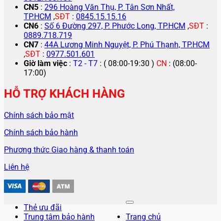
CN5
:
296 Hoàng Văn Thụ, P. Tân Sơn Nhất,
TP.HCM
,
SĐT
:
0845.15.15.16
CN6
:
Số 6 Đường 297, P. Phước Long, TP.HCM
,
SĐT
:
0889.718.719
CN7
:
44A Lương Minh Nguyệt, P. Phú Thạnh, TP.HCM
,
SĐT
:
0977.501.601
Giờ làm việc
:
T2 - T7
: ( 08:00-19:30 )
CN
: (08:00-
17:00)
HỖ TRỢ KHÁCH HÀNG
Chính sách bảo mật
Chính sách bảo hành
Phương thức Giao hàng & thanh toán
Liên hệ
Thẻ ưu đãi
Trung tâm bảo hành
Trang chủ