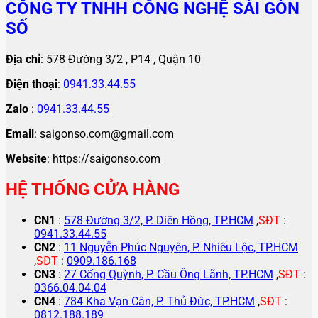
CÔNG TY TNHH CÔNG NGHỆ SÀI GÒN
SỐ
Địa chỉ
: 578 Đường 3/2 , P14 , Quận 10
Điện thoại
:
0941.33.44.55
Zalo
:
0941.33.44.55
Email
: saigonso.com@gmail.com
Website
: https://saigonso.com
HỆ THỐNG CỬA HÀNG
CN1
:
578 Đường 3/2, P. Diên Hồng, TP.HCM
,
SĐT
:
0941.33.44.55
CN2
:
11 Nguyễn Phúc Nguyên, P. Nhiêu Lộc, TP.HCM
,
SĐT
:
0909.186.168
CN3
:
27 Cống Quỳnh, P. Cầu Ông Lãnh, TP.HCM
,
SĐT
:
0366.04.04.04
CN4
:
784 Kha Vạn Cân, P. Thủ Đức, TP.HCM
,
SĐT
:
0812.188.189