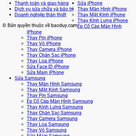
Thanh toán và giao hàng
Sửa iPhone
Dịch vụ sửa chữa và bảo trì
Thay Màn Hình iPhone
Doanh nghiệp thân thiết
Thay Mặt Kính iPhone
Thay Kính Lưng iPhone
© Bản quyền thuộc về baoduy.com
Ép Cổ Cáp Màn Hình
iPhone
Thay Pin iPhone
Thay Vỏ iPhone
Thay Camera iPhone
Thay Chân Sạc iPhone
Thay Loa iPhone
Sửa Face ID iPhone
Sửa Main iPhone
Sửa Samsung
Thay Màn Hình Samsung
Thay Mặt Kính Samsung
Thay Pin Samsung
Ép Cổ Cáp Màn Hình Samsung
Thay Kính Lưng Samsung
Thay Chân Sạc Samsung
Thay Camera Samsung
Thay Loa Samsung
Thay Vỏ Samsung
Sửa Main Samsung