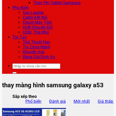
Thay Pin Tablet Samsung
Phụ Kiện
Sạc Laptop
Cable Kết Nối
Chuột Máy Tính
HUB Chuyển Đổi
USB/ Thẻ Nhớ
Tin Tức
Thủ Thuật Hay
Tin Công Nghệ
Khuyến mại
Bảng Giá Dịch Vụ
Tìm
kiếm:
thay màng hình samsung galaxy a53
Sắp xếp theo
Phổ biến
Đánh giá
Mới nhất
Giá thấp 