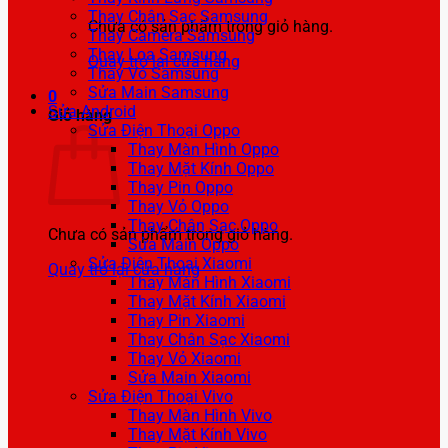
Thay Chân Sạc Samsung
Chưa có sản phẩm trong giỏ hàng.
Thay Camera Samsung
Thay Loa Samsung
Quay trở lại cửa hàng
Thay Vỏ Samsung
Sửa Main Samsung
0
Sửa Android
Giỏ hàng
Sửa Điện Thoại Oppo
Thay Màn Hình Oppo
Thay Mặt Kính Oppo
Thay Pin Oppo
Thay Vỏ Oppo
Thay Chân Sạc Oppo
Chưa có sản phẩm trong giỏ hàng.
Sửa Main Oppo
Sửa Điện Thoại Xiaomi
Quay trở lại cửa hàng
Thay Màn Hình Xiaomi
Thay Mặt Kính Xiaomi
Thay Pin Xiaomi
Thay Chân Sạc Xiaomi
Thay Vỏ Xiaomi
Sửa Main Xiaomi
Sửa Điện Thoại Vivo
Thay Màn Hình Vivo
Thay Mặt Kính Vivo