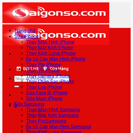
Bỏ
qua
nội
dung
Trang chủ
Sửa iPhone
Thay Màn Hình iPhone
Thay Mặt Kính iPhone
Thay Kính Lưng iPhone
Ép Cổ Cáp Màn Hình iPhone
Thay Pin iPhone
Đặt Lịch
Cửa Hàng
Thay Vỏ iPhone
Thay Camera iPhone
Tìm
Thay Chân Sạc iPhone
kiếm:
Thay Loa iPhone
Sửa Face ID iPhone
Sửa Main iPhone
Sửa Samsung
0
Thay Màn Hình Samsung
Thay Mặt Kính Samsung
Thay Pin Samsung
Ép Cổ Cáp Màn Hình Samsung
Thay Kính Lưng Samsung