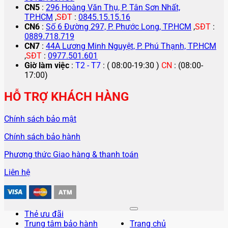
CN5
:
296 Hoàng Văn Thụ, P. Tân Sơn Nhất,
TP.HCM
,
SĐT
:
0845.15.15.16
CN6
:
Số 6 Đường 297, P. Phước Long, TP.HCM
,
SĐT
:
0889.718.719
CN7
:
44A Lương Minh Nguyệt, P. Phú Thạnh, TP.HCM
,
SĐT
:
0977.501.601
Giờ làm việc
:
T2 - T7
: ( 08:00-19:30 )
CN
: (08:00-
17:00)
HỖ TRỢ KHÁCH HÀNG
Chính sách bảo mật
Chính sách bảo hành
Phương thức Giao hàng & thanh toán
Liên hệ
Thẻ ưu đãi
Trung tâm bảo hành
Trang chủ