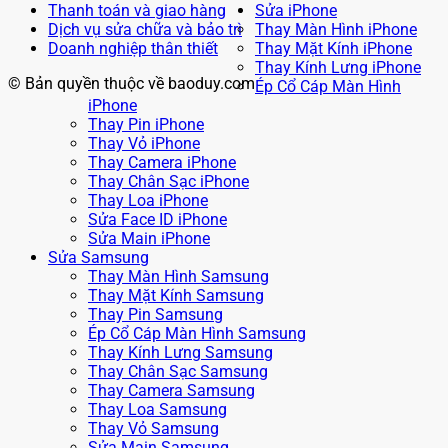
Thanh toán và giao hàng
Sửa iPhone
Dịch vụ sửa chữa và bảo trì
Thay Màn Hình iPhone
Doanh nghiệp thân thiết
Thay Mặt Kính iPhone
Thay Kính Lưng iPhone
© Bản quyền thuộc về baoduy.com
Ép Cổ Cáp Màn Hình
iPhone
Thay Pin iPhone
Thay Vỏ iPhone
Thay Camera iPhone
Thay Chân Sạc iPhone
Thay Loa iPhone
Sửa Face ID iPhone
Sửa Main iPhone
Sửa Samsung
Thay Màn Hình Samsung
Thay Mặt Kính Samsung
Thay Pin Samsung
Ép Cổ Cáp Màn Hình Samsung
Thay Kính Lưng Samsung
Thay Chân Sạc Samsung
Thay Camera Samsung
Thay Loa Samsung
Thay Vỏ Samsung
Sửa Main Samsung