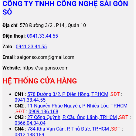
CÔNG TY TNHH CÔNG NGHỆ SÀI GÒN
SỐ
Địa chỉ
: 578 Đường 3/2 , P14 , Quận 10
Điện thoại
:
0941.33.44.55
Zalo
:
0941.33.44.55
Email
: saigonso.com@gmail.com
Website
: https://saigonso.com
HỆ THỐNG CỬA HÀNG
CN1
:
578 Đường 3/2, P. Diên Hồng, TP.HCM
,
SĐT
:
0941.33.44.55
CN2
:
11 Nguyễn Phúc Nguyên, P. Nhiêu Lộc, TP.HCM
,
SĐT
:
0909.186.168
CN3
:
27 Cống Quỳnh, P. Cầu Ông Lãnh, TP.HCM
,
SĐT
:
0366.04.04.04
CN4
:
784 Kha Vạn Cân, P. Thủ Đức, TP.HCM
,
SĐT
:
0812.188.189